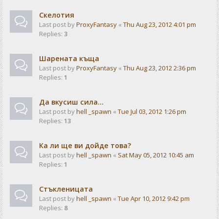
Скелотия
Last post by
ProxyFantasy
«
Thu Aug 23, 2012 4:01 pm
Replies:
3
Шарената къща
Last post by
ProxyFantasy
«
Thu Aug 23, 2012 2:36 pm
Replies:
1
Да вкусиш сила...
Last post by
hell _spawn
«
Tue Jul 03, 2012 1:26 pm
Replies:
13
Ка ли ще ви дойде това?
Last post by
hell _spawn
«
Sat May 05, 2012 10:45 am
Replies:
1
Стъкленицата
Last post by
hell _spawn
«
Tue Apr 10, 2012 9:42 pm
Replies:
8