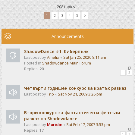
208 topics
1
2
3
4
5
Announcements
ShadowDance #1: Киберпънк
Last post by
Amelia
«
Sat Jan 25, 2020 8:11 am
Posted in
Shadowdance Main Forum
Replies:
20
1
2
Четвърти годишен конкурс за кратък разказ
Last post by
Trip
«
Sat Nov 21, 2009 3:26 pm
Втори конкурс за фантастичен и фентъзи
разказ на Shadowdance
Last post by
Moridin
«
Sat Feb 17, 2007 3:53 pm
Replies:
17
1
2