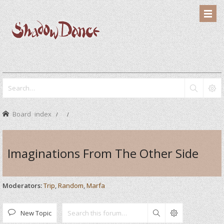
Board index
Imaginations From The Other Side
Moderators:
Trip
,
Random
,
Marfa
New Topic
Search