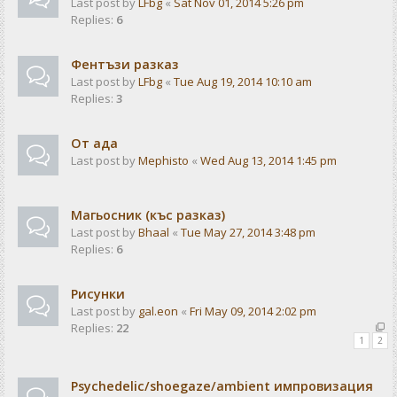
Last post by
LFbg
«
Sat Nov 01, 2014 5:26 pm
Replies:
6
Фентъзи разказ
Last post by
LFbg
«
Tue Aug 19, 2014 10:10 am
Replies:
3
От ада
Last post by
Mephisto
«
Wed Aug 13, 2014 1:45 pm
Магьосник (къс разказ)
Last post by
Bhaal
«
Tue May 27, 2014 3:48 pm
Replies:
6
Рисунки
Last post by
gal.eon
«
Fri May 09, 2014 2:02 pm
Replies:
22
1
2
Psychedelic/shoegaze/ambient импровизация