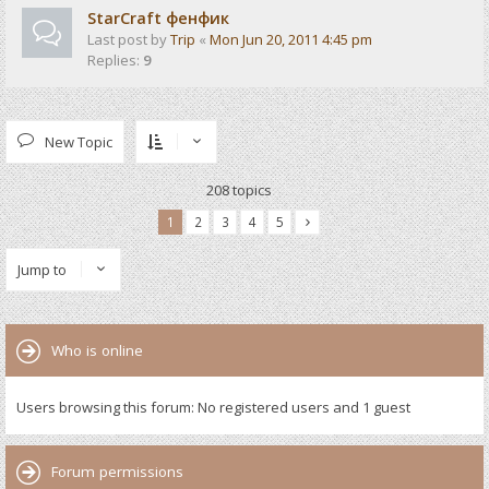
StarCraft фенфик
Last post by
Trip
«
Mon Jun 20, 2011 4:45 pm
Replies:
9
New Topic
208 topics
1
2
3
4
5
Jump to
Who is online
Users browsing this forum: No registered users and 1 guest
Forum permissions