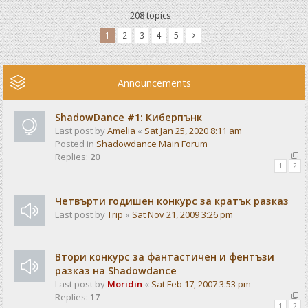
208 topics
1
2
3
4
5
Announcements
ShadowDance #1: Киберпънк
Last post by
Amelia
«
Sat Jan 25, 2020 8:11 am
Posted in
Shadowdance Main Forum
Replies:
20
1
2
Четвърти годишен конкурс за кратък разказ
Last post by
Trip
«
Sat Nov 21, 2009 3:26 pm
Втори конкурс за фантастичен и фентъзи
разказ на Shadowdance
Last post by
Moridin
«
Sat Feb 17, 2007 3:53 pm
Replies:
17
1
2