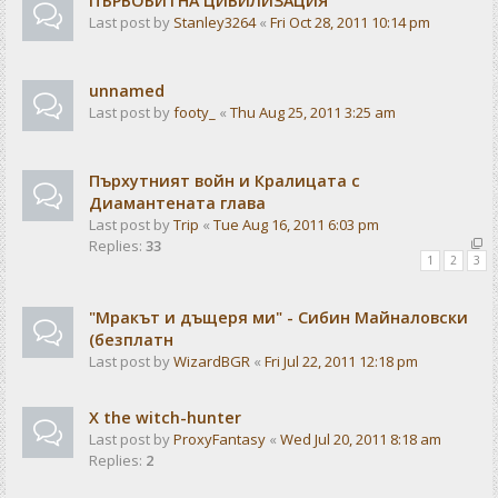
ПЪРВОБИТНА ЦИВИЛИЗАЦИЯ
Last post by
Stanley3264
«
Fri Oct 28, 2011 10:14 pm
unnamed
Last post by
footy_
«
Thu Aug 25, 2011 3:25 am
Пърхутният войн и Кралицата с
Диамантената глава
Last post by
Trip
«
Tue Aug 16, 2011 6:03 pm
Replies:
33
1
2
3
"Мракът и дъщеря ми" - Сибин Майналовски
(безплатн
Last post by
WizardBGR
«
Fri Jul 22, 2011 12:18 pm
X the witch-hunter
Last post by
ProxyFantasy
«
Wed Jul 20, 2011 8:18 am
Replies:
2