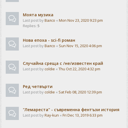
Моята музика
Last post by
Валсо
«
Mon Nov 23, 2020 9:23 pm
Replies:
5
Нова епоха - sci-fi роман
Last post by
Валсо
«
Sun Nov 15, 2020 4:06 pm
Случайна среща с /не/известен край
Last post by
coldie
«
Thu Oct 22, 2020 4:32 pm
Ред четвърти
Last post by
coldie
«
Sat Feb 08, 2020 12:39 pm
"Лемареста" - съвременна фентъзи история
Last post by
Ray-kun
«
Fri Dec 13, 2019 6:33 pm