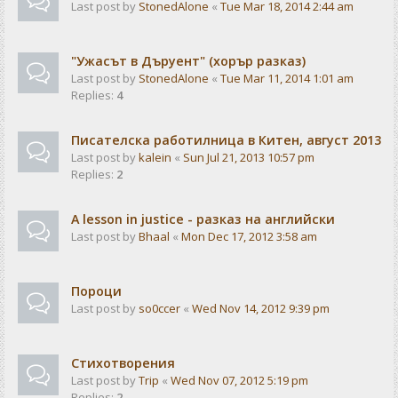
Last post by
StonedAlone
«
Tue Mar 18, 2014 2:44 am
"Ужасът в Дъруент" (хорър разказ)
Last post by
StonedAlone
«
Tue Mar 11, 2014 1:01 am
Replies:
4
Писателска работилница в Китен, август 2013
Last post by
kalein
«
Sun Jul 21, 2013 10:57 pm
Replies:
2
A lesson in justice - разказ на английски
Last post by
Bhaal
«
Mon Dec 17, 2012 3:58 am
Пороци
Last post by
so0ccer
«
Wed Nov 14, 2012 9:39 pm
Стихотворения
Last post by
Trip
«
Wed Nov 07, 2012 5:19 pm
Replies:
2