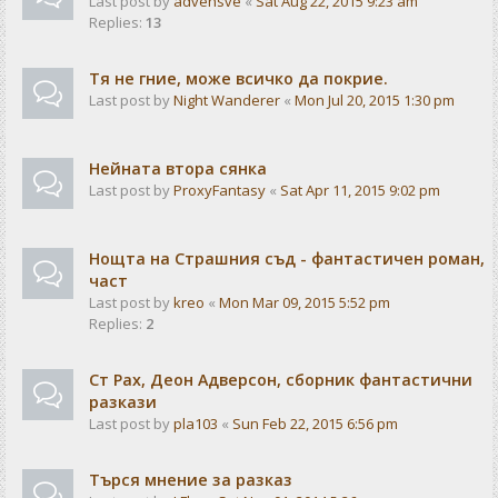
Last post by
advensve
«
Sat Aug 22, 2015 9:23 am
Replies:
13
Тя не гние, може всичко да покрие.
Last post by
Night Wanderer
«
Mon Jul 20, 2015 1:30 pm
Нейната втора сянка
Last post by
ProxyFantasy
«
Sat Apr 11, 2015 9:02 pm
Нощта на Страшния съд - фантастичен роман,
част
Last post by
kreo
«
Mon Mar 09, 2015 5:52 pm
Replies:
2
Ст Рах, Деон Адверсон, сборник фантастични
разкази
Last post by
pla103
«
Sun Feb 22, 2015 6:56 pm
Търся мнение за разказ