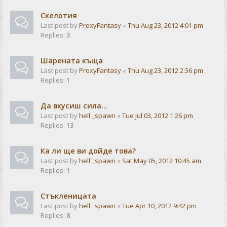
Скелотия
Last post by
ProxyFantasy
«
Thu Aug 23, 2012 4:01 pm
Replies:
3
Шарената къща
Last post by
ProxyFantasy
«
Thu Aug 23, 2012 2:36 pm
Replies:
1
Да вкусиш сила...
Last post by
hell _spawn
«
Tue Jul 03, 2012 1:26 pm
Replies:
13
Ка ли ще ви дойде това?
Last post by
hell _spawn
«
Sat May 05, 2012 10:45 am
Replies:
1
Стъкленицата
Last post by
hell _spawn
«
Tue Apr 10, 2012 9:42 pm
Replies:
8