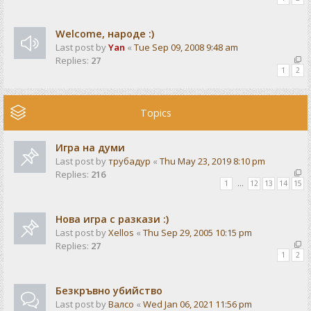
Welcome, народе :)
Last post by
Yan
«
Tue Sep 09, 2008 9:48 am
Replies:
27
1
2
Topics
Игра на думи
Last post by
трубадур
«
Thu May 23, 2019 8:10 pm
Replies:
216
1
…
12
13
14
15
Нова игра с разкази :)
Last post by
Xellos
«
Thu Sep 29, 2005 10:15 pm
Replies:
27
1
2
Безкръвно убийство
Last post by
Валсо
«
Wed Jan 06, 2021 11:56 pm