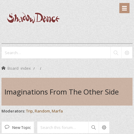
Board index
Imaginations From The Other Side
Moderators:
Trip
,
Random
,
Marfa
New Topic
Search