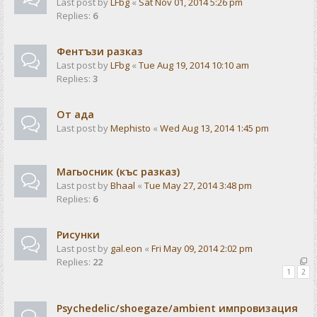
Last post by
LFbg
«
Sat Nov 01, 2014 5:26 pm
Replies:
6
Фентъзи разказ
Last post by
LFbg
«
Tue Aug 19, 2014 10:10 am
Replies:
3
От ада
Last post by
Mephisto
«
Wed Aug 13, 2014 1:45 pm
Магьосник (къс разказ)
Last post by
Bhaal
«
Tue May 27, 2014 3:48 pm
Replies:
6
Рисунки
Last post by
gal.eon
«
Fri May 09, 2014 2:02 pm
Replies:
22
1
2
Psychedelic/shoegaze/ambient импровизация