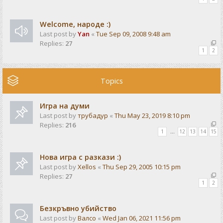
Welcome, народе :)
Last post by
Yan
«
Tue Sep 09, 2008 9:48 am
Replies:
27
1
2
Topics
Игра на думи
Last post by
трубадур
«
Thu May 23, 2019 8:10 pm
Replies:
216
1
…
12
13
14
15
Нова игра с разкази :)
Last post by
Xellos
«
Thu Sep 29, 2005 10:15 pm
Replies:
27
1
2
Безкръвно убийство
Last post by
Валсо
«
Wed Jan 06, 2021 11:56 pm