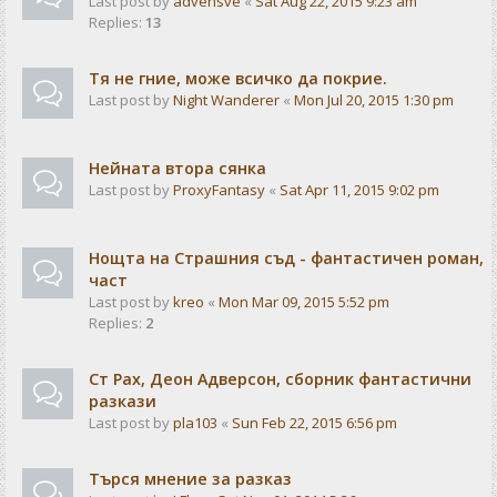
Last post by
advensve
«
Sat Aug 22, 2015 9:23 am
Replies:
13
Тя не гние, може всичко да покрие.
Last post by
Night Wanderer
«
Mon Jul 20, 2015 1:30 pm
Нейната втора сянка
Last post by
ProxyFantasy
«
Sat Apr 11, 2015 9:02 pm
Нощта на Страшния съд - фантастичен роман,
част
Last post by
kreo
«
Mon Mar 09, 2015 5:52 pm
Replies:
2
Ст Рах, Деон Адверсон, сборник фантастични
разкази
Last post by
pla103
«
Sun Feb 22, 2015 6:56 pm
Търся мнение за разказ