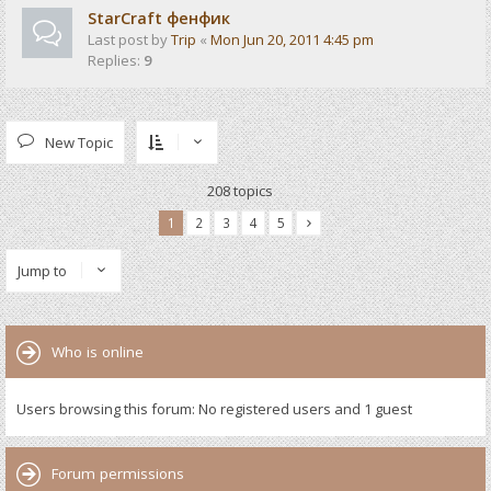
StarCraft фенфик
Last post by
Trip
«
Mon Jun 20, 2011 4:45 pm
Replies:
9
New Topic
208 topics
1
2
3
4
5
Jump to
Who is online
Users browsing this forum: No registered users and 1 guest
Forum permissions