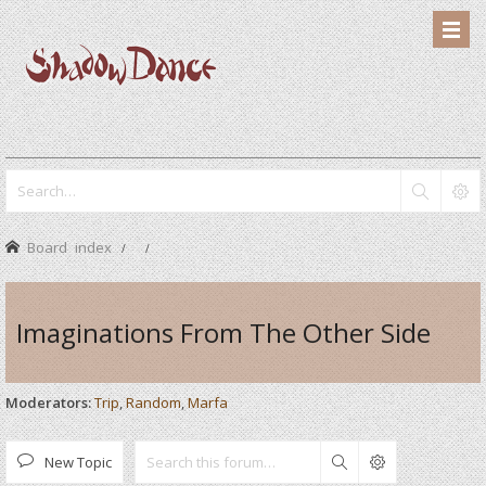
Board index
Imaginations From The Other Side
Moderators:
Trip
,
Random
,
Marfa
New Topic
Search