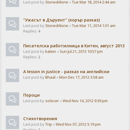
Last post by
StonedAlone
«
Tue Mar 18, 2014 2:44 am
"Ужасът в Дъруент" (хорър разказ)
Last post by
StonedAlone
«
Tue Mar 11, 2014 1:01 am
Replies:
4
Писателска работилница в Китен, август 2013
Last post by
kalein
«
Sun Jul 21, 2013 10:57 pm
Replies:
2
A lesson in justice - разказ на английски
Last post by
Bhaal
«
Mon Dec 17, 2012 3:58 am
Пороци
Last post by
so0ccer
«
Wed Nov 14, 2012 9:39 pm
Стихотворения
Last post by
Trip
«
Wed Nov 07, 2012 5:19 pm
Replies:
2