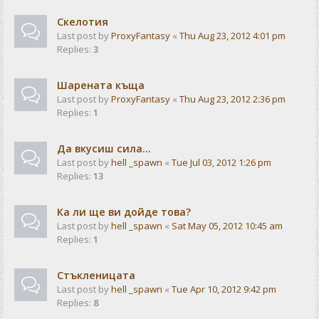
Скелотия
Last post by
ProxyFantasy
«
Thu Aug 23, 2012 4:01 pm
Replies:
3
Шарената къща
Last post by
ProxyFantasy
«
Thu Aug 23, 2012 2:36 pm
Replies:
1
Да вкусиш сила...
Last post by
hell _spawn
«
Tue Jul 03, 2012 1:26 pm
Replies:
13
Ка ли ще ви дойде това?
Last post by
hell _spawn
«
Sat May 05, 2012 10:45 am
Replies:
1
Стъкленицата
Last post by
hell _spawn
«
Tue Apr 10, 2012 9:42 pm
Replies:
8