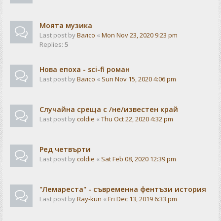
Моята музика
Last post by
Валсо
«
Mon Nov 23, 2020 9:23 pm
Replies:
5
Нова епоха - sci-fi роман
Last post by
Валсо
«
Sun Nov 15, 2020 4:06 pm
Случайна среща с /не/известен край
Last post by
coldie
«
Thu Oct 22, 2020 4:32 pm
Ред четвърти
Last post by
coldie
«
Sat Feb 08, 2020 12:39 pm
"Лемареста" - съвременна фентъзи история
Last post by
Ray-kun
«
Fri Dec 13, 2019 6:33 pm