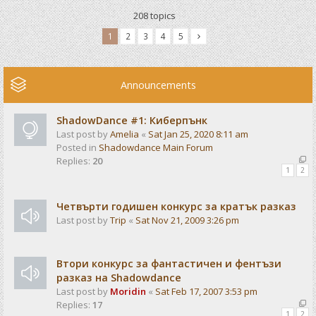
208 topics
1
2
3
4
5
Announcements
ShadowDance #1: Киберпънк
Last post by
Amelia
«
Sat Jan 25, 2020 8:11 am
Posted in
Shadowdance Main Forum
Replies:
20
1
2
Четвърти годишен конкурс за кратък разказ
Last post by
Trip
«
Sat Nov 21, 2009 3:26 pm
Втори конкурс за фантастичен и фентъзи
разказ на Shadowdance
Last post by
Moridin
«
Sat Feb 17, 2007 3:53 pm
Replies:
17
1
2