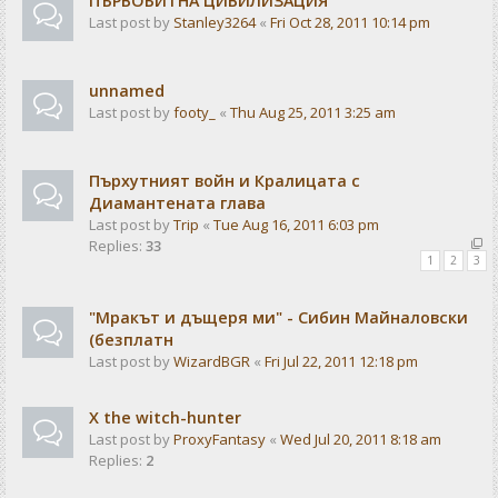
ПЪРВОБИТНА ЦИВИЛИЗАЦИЯ
Last post by
Stanley3264
«
Fri Oct 28, 2011 10:14 pm
unnamed
Last post by
footy_
«
Thu Aug 25, 2011 3:25 am
Пърхутният войн и Кралицата с
Диамантената глава
Last post by
Trip
«
Tue Aug 16, 2011 6:03 pm
Replies:
33
1
2
3
"Мракът и дъщеря ми" - Сибин Майналовски
(безплатн
Last post by
WizardBGR
«
Fri Jul 22, 2011 12:18 pm
X the witch-hunter
Last post by
ProxyFantasy
«
Wed Jul 20, 2011 8:18 am
Replies:
2