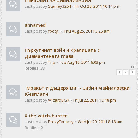
ПЪРВОБИТНА ЦИВИЛИЗАЦИЯ
Last post by
Stanley3264
«
Fri Oct 28, 2011 10:14 pm
unnamed
Last post by
footy_
«
Thu Aug 25, 2011 3:25 am
Пърхутният войн и Кралицата с
Диамантената глава
Last post by
Trip
«
Tue Aug 16, 2011 6:03 pm
Replies:
33
1
2
3
"Мракът и дъщеря ми" - Сибин Майналовски
(безплатн
Last post by
WizardBGR
«
Fri Jul 22, 2011 12:18 pm
X the witch-hunter
Last post by
ProxyFantasy
«
Wed Jul 20, 2011 8:18 am
Replies:
2