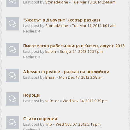
Last post by
StonedAlone
«
Tue Mar 18, 2014 2:44 am
"Ужасът в Дъруент" (хорър разказ)
Last post by
StonedAlone
«
Tue Mar 11, 2014 1:01 am
Replies:
4
Писателска работилница в Китен, август 2013
Last post by
kalein
«
Sun Jul 21, 2013 10:57 pm
Replies:
2
A lesson in justice - разказ на английски
Last post by
Bhaal
«
Mon Dec 17, 2012 3:58 am
Пороци
Last post by
so0ccer
«
Wed Nov 14, 2012 9:39 pm
Стихотворения
Last post by
Trip
«
Wed Nov 07, 2012 5:19 pm
Replies:
2