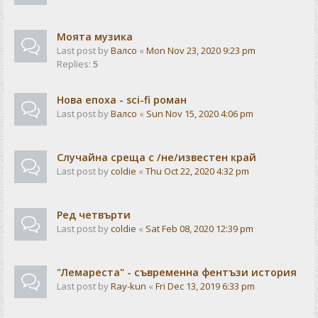
Моята музика
Last post by
Валсо
«
Mon Nov 23, 2020 9:23 pm
Replies:
5
Нова епоха - sci-fi роман
Last post by
Валсо
«
Sun Nov 15, 2020 4:06 pm
Случайна среща с /не/известен край
Last post by
coldie
«
Thu Oct 22, 2020 4:32 pm
Ред четвърти
Last post by
coldie
«
Sat Feb 08, 2020 12:39 pm
"Лемареста" - съвременна фентъзи история
Last post by
Ray-kun
«
Fri Dec 13, 2019 6:33 pm