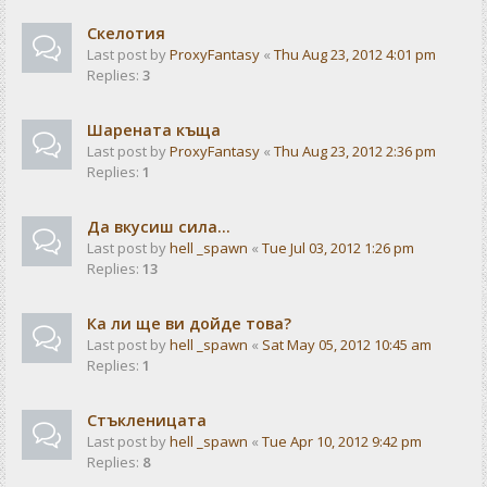
Скелотия
Last post by
ProxyFantasy
«
Thu Aug 23, 2012 4:01 pm
Replies:
3
Шарената къща
Last post by
ProxyFantasy
«
Thu Aug 23, 2012 2:36 pm
Replies:
1
Да вкусиш сила...
Last post by
hell _spawn
«
Tue Jul 03, 2012 1:26 pm
Replies:
13
Ка ли ще ви дойде това?
Last post by
hell _spawn
«
Sat May 05, 2012 10:45 am
Replies:
1
Стъкленицата
Last post by
hell _spawn
«
Tue Apr 10, 2012 9:42 pm
Replies:
8