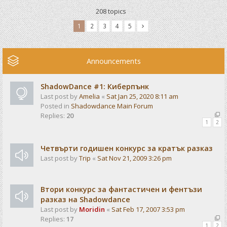
208 topics
1
2
3
4
5
Announcements
ShadowDance #1: Киберпънк
Last post by
Amelia
«
Sat Jan 25, 2020 8:11 am
Posted in
Shadowdance Main Forum
Replies:
20
1
2
Четвърти годишен конкурс за кратък разказ
Last post by
Trip
«
Sat Nov 21, 2009 3:26 pm
Втори конкурс за фантастичен и фентъзи
разказ на Shadowdance
Last post by
Moridin
«
Sat Feb 17, 2007 3:53 pm
Replies:
17
1
2