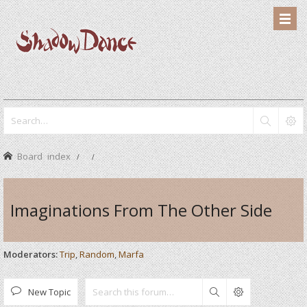
Board index
Imaginations From The Other Side
Moderators:
Trip
,
Random
,
Marfa
New Topic
Search