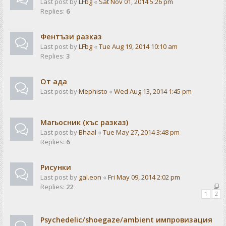
Last post by
LFbg
«
Sat Nov 01, 2014 5:26 pm
Replies:
6
Фентъзи разказ
Last post by
LFbg
«
Tue Aug 19, 2014 10:10 am
Replies:
3
От ада
Last post by
Mephisto
«
Wed Aug 13, 2014 1:45 pm
Магьосник (къс разказ)
Last post by
Bhaal
«
Tue May 27, 2014 3:48 pm
Replies:
6
Рисунки
Last post by
gal.eon
«
Fri May 09, 2014 2:02 pm
Replies:
22
1
2
Psychedelic/shoegaze/ambient импровизация