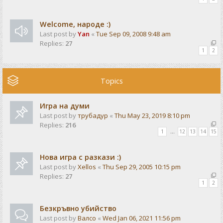
Welcome, народе :)
Last post by
Yan
«
Tue Sep 09, 2008 9:48 am
Replies:
27
1
2
Topics
Игра на думи
Last post by
трубадур
«
Thu May 23, 2019 8:10 pm
Replies:
216
1
…
12
13
14
15
Нова игра с разкази :)
Last post by
Xellos
«
Thu Sep 29, 2005 10:15 pm
Replies:
27
1
2
Безкръвно убийство
Last post by
Валсо
«
Wed Jan 06, 2021 11:56 pm