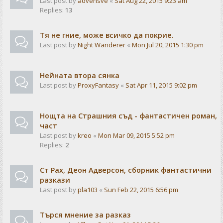
Last post by
advensve
«
Sat Aug 22, 2015 9:23 am
Replies:
13
Тя не гние, може всичко да покрие.
Last post by
Night Wanderer
«
Mon Jul 20, 2015 1:30 pm
Нейната втора сянка
Last post by
ProxyFantasy
«
Sat Apr 11, 2015 9:02 pm
Нощта на Страшния съд - фантастичен роман,
част
Last post by
kreo
«
Mon Mar 09, 2015 5:52 pm
Replies:
2
Ст Рах, Деон Адверсон, сборник фантастични
разкази
Last post by
pla103
«
Sun Feb 22, 2015 6:56 pm
Търся мнение за разказ