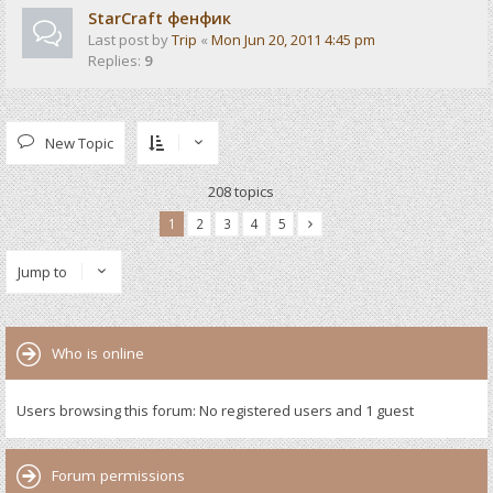
StarCraft фенфик
Last post by
Trip
«
Mon Jun 20, 2011 4:45 pm
Replies:
9
New Topic
208 topics
1
2
3
4
5
Jump to
Who is online
Users browsing this forum: No registered users and 1 guest
Forum permissions