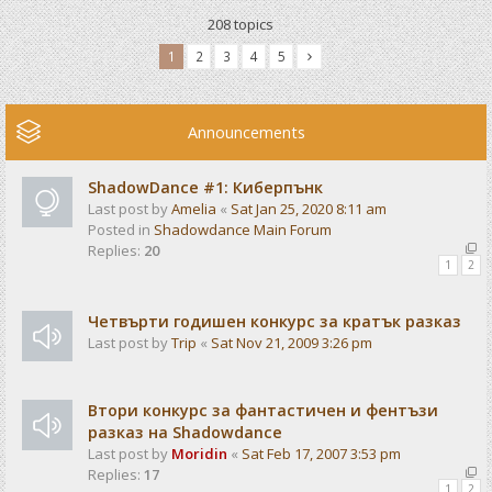
208 topics
1
2
3
4
5
Announcements
ShadowDance #1: Киберпънк
Last post by
Amelia
«
Sat Jan 25, 2020 8:11 am
Posted in
Shadowdance Main Forum
Replies:
20
1
2
Четвърти годишен конкурс за кратък разказ
Last post by
Trip
«
Sat Nov 21, 2009 3:26 pm
Втори конкурс за фантастичен и фентъзи
разказ на Shadowdance
Last post by
Moridin
«
Sat Feb 17, 2007 3:53 pm
Replies:
17
1
2