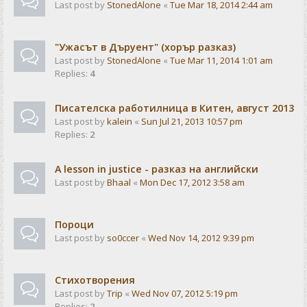
Last post by
StonedAlone
«
Tue Mar 18, 2014 2:44 am
"Ужасът в Дъруент" (хорър разказ)
Last post by
StonedAlone
«
Tue Mar 11, 2014 1:01 am
Replies:
4
Писателска работилница в Китен, август 2013
Last post by
kalein
«
Sun Jul 21, 2013 10:57 pm
Replies:
2
A lesson in justice - разказ на английски
Last post by
Bhaal
«
Mon Dec 17, 2012 3:58 am
Пороци
Last post by
so0ccer
«
Wed Nov 14, 2012 9:39 pm
Стихотворения
Last post by
Trip
«
Wed Nov 07, 2012 5:19 pm
Replies:
2