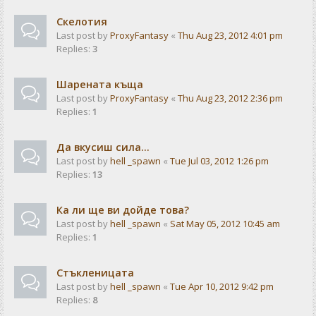
Скелотия
Last post by
ProxyFantasy
«
Thu Aug 23, 2012 4:01 pm
Replies:
3
Шарената къща
Last post by
ProxyFantasy
«
Thu Aug 23, 2012 2:36 pm
Replies:
1
Да вкусиш сила...
Last post by
hell _spawn
«
Tue Jul 03, 2012 1:26 pm
Replies:
13
Ка ли ще ви дойде това?
Last post by
hell _spawn
«
Sat May 05, 2012 10:45 am
Replies:
1
Стъкленицата
Last post by
hell _spawn
«
Tue Apr 10, 2012 9:42 pm
Replies:
8