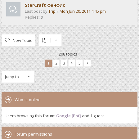
StarCraft фенфик
Last post by
Trip
«
Mon Jun 20, 2011 4:45 pm
Replies:
9
New Topic
208 topics
1
2
3
4
5
Jump to
Who is online
Users browsing this forum:
Google [Bot]
and 1 guest
Forum permissions