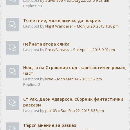
Last post by
advensve
«
Sat Aug 22, 2015 9:23 am
Replies:
13
Тя не гние, може всичко да покрие.
Last post by
Night Wanderer
«
Mon Jul 20, 2015 1:30 pm
Нейната втора сянка
Last post by
ProxyFantasy
«
Sat Apr 11, 2015 9:02 pm
Нощта на Страшния съд - фантастичен роман,
част
Last post by
kreo
«
Mon Mar 09, 2015 5:52 pm
Replies:
2
Ст Рах, Деон Адверсон, сборник фантастични
разкази
Last post by
pla103
«
Sun Feb 22, 2015 6:56 pm
Търся мнение за разказ