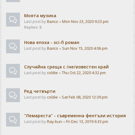
Моята музика
Last post by
Валсо
«
Mon Nov 23, 2020 9:23 pm
Replies:
5
Нова епоха - sci-fi роман
Last post by
Валсо
«
Sun Nov 15, 2020 4:06 pm
Случайна среща с /не/известен край
Last post by
coldie
«
Thu Oct 22, 2020 4:32 pm
Ред четвърти
Last post by
coldie
«
Sat Feb 08, 2020 12:39 pm
"Лемареста" - съвременна фентъзи история
Last post by
Ray-kun
«
Fri Dec 13, 2019 6:33 pm