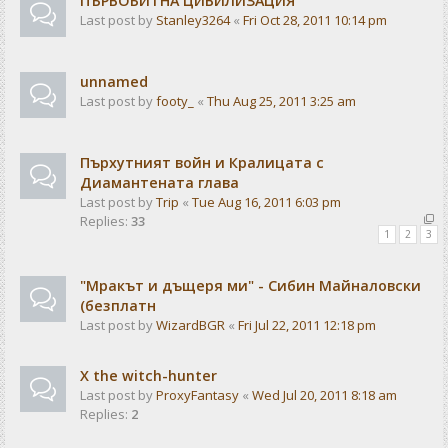
ПЪРВОБИТНА ЦИВИЛИЗАЦИЯ
Last post by
Stanley3264
«
Fri Oct 28, 2011 10:14 pm
unnamed
Last post by
footy_
«
Thu Aug 25, 2011 3:25 am
Пърхутният войн и Кралицата с
Диамантената глава
Last post by
Trip
«
Tue Aug 16, 2011 6:03 pm
Replies:
33
1
2
3
"Мракът и дъщеря ми" - Сибин Майналовски
(безплатн
Last post by
WizardBGR
«
Fri Jul 22, 2011 12:18 pm
X the witch-hunter
Last post by
ProxyFantasy
«
Wed Jul 20, 2011 8:18 am
Replies:
2