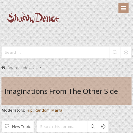
Board index
Imaginations From The Other Side
Moderators:
Trip
,
Random
,
Marfa
New Topic
Search