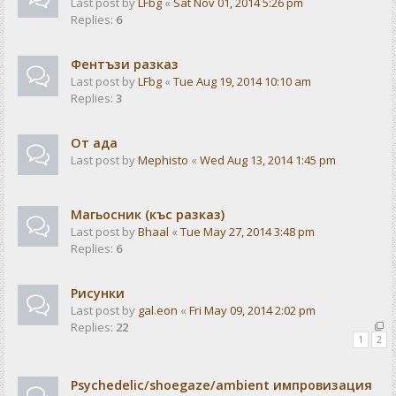
Last post by
LFbg
«
Sat Nov 01, 2014 5:26 pm
Replies:
6
Фентъзи разказ
Last post by
LFbg
«
Tue Aug 19, 2014 10:10 am
Replies:
3
От ада
Last post by
Mephisto
«
Wed Aug 13, 2014 1:45 pm
Магьосник (къс разказ)
Last post by
Bhaal
«
Tue May 27, 2014 3:48 pm
Replies:
6
Рисунки
Last post by
gal.eon
«
Fri May 09, 2014 2:02 pm
Replies:
22
1
2
Psychedelic/shoegaze/ambient импровизация