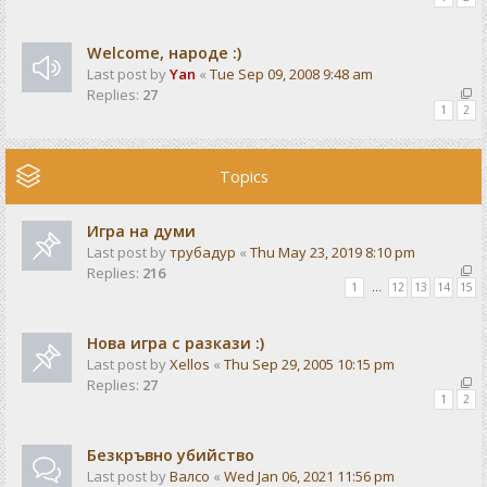
Welcome, народе :)
Last post by
Yan
«
Tue Sep 09, 2008 9:48 am
Replies:
27
1
2
Topics
Игра на думи
Last post by
трубадур
«
Thu May 23, 2019 8:10 pm
Replies:
216
1
…
12
13
14
15
Нова игра с разкази :)
Last post by
Xellos
«
Thu Sep 29, 2005 10:15 pm
Replies:
27
1
2
Безкръвно убийство
Last post by
Валсо
«
Wed Jan 06, 2021 11:56 pm