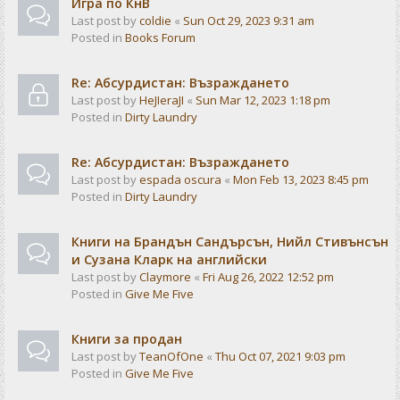
Игра по КнВ
Last post by
coldie
«
Sun Oct 29, 2023 9:31 am
Posted in
Books Forum
Re: Абсурдистан: Възраждането
Last post by
HeJIeraJI
«
Sun Mar 12, 2023 1:18 pm
Posted in
Dirty Laundry
Re: Абсурдистан: Възраждането
Last post by
espada oscura
«
Mon Feb 13, 2023 8:45 pm
Posted in
Dirty Laundry
Книги на Брандън Сандърсън, Нийл Стивънсън
и Сузана Кларк на английски
Last post by
Claymore
«
Fri Aug 26, 2022 12:52 pm
Posted in
Give Me Five
Книги за продан
Last post by
TeanOfOne
«
Thu Oct 07, 2021 9:03 pm
Posted in
Give Me Five