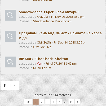
Posted in
Books Forum
Shadowdance търси нови автори!
Last post by
Aravala
«
Fri Nov 09, 2018 2:50 pm
Posted in
Shadowdance Main Forum
Продавам: Реймънд Фийст - Войната на хаоса
и др.
Last post by
Obi-GeSh
«
Fri Sep 14, 2018 3:59 pm
Posted in
Give Me Five
RIP Mark "The Shark" Shelton
Last post by
Yan
«
Fri Jul 27, 2018 6:05 pm
Posted in
Music Forum
Search found 544 matches
1
2
3
4
5
…
11