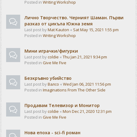
Posted in
Writing Workshop
Лично Творчество. Черният Шаман. Първи
разказ от цикъла Южна земя
Last post by
Mat Kauton
«
Sat May 15, 2021 1:55 pm
Posted in
Writing Workshop
Мини играчки/фигурки
Last post by
coldie
«
Thu Jan 21, 2021 9:34 pm
Posted in
Give Me Five
Безкръвно убийство
Last post by
Валсо
«
Wed Jan 06, 2021 11:56 pm
Posted in
Imaginations From The Other Side
Продавам Телевизор и Монитор
Last post by
coldie
«
Mon Dec 21, 2020 12:31 pm
Posted in
Give Me Five
Нова епоха - sci-fi роман