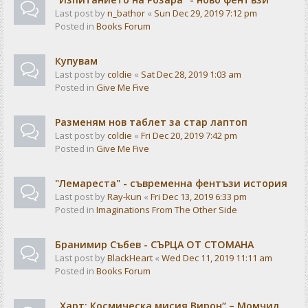
Last post by
n_bathor
«
Sun Dec 29, 2019 7:12 pm
Posted in
Books Forum
Купувам
Last post by
coldie
«
Sat Dec 28, 2019 1:03 am
Posted in
Give Me Five
Разменям нов таблет за стар лаптоп
Last post by
coldie
«
Fri Dec 20, 2019 7:42 pm
Posted in
Give Me Five
"Лемареста" - съвременна фентъзи история
Last post by
Ray-kun
«
Fri Dec 13, 2019 6:33 pm
Posted in
Imaginations From The Other Side
Бранимир Събев - СЪРЦА ОТ СТОМАНА
Last post by
BlackHeart
«
Wed Dec 11, 2019 11:11 am
Posted in
Books Forum
„Харт: Космическа мисия Вирон“ – Момчил