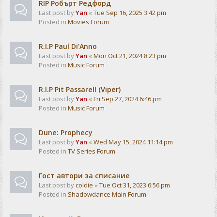
RIP Робърт Редфорд
Last post by
Yan
«
Tue Sep 16, 2025 3:42 pm
Posted in
Movies Forum
R.I.P Paul Di'Anno
Last post by
Yan
«
Mon Oct 21, 2024 8:23 pm
Posted in
Music Forum
R.I.P Pit Passarell (Viper)
Last post by
Yan
«
Fri Sep 27, 2024 6:46 pm
Posted in
Music Forum
Dune: Prophecy
Last post by
Yan
«
Wed May 15, 2024 11:14 pm
Posted in
TV Series Forum
Гост автори за списание
Last post by
coldie
«
Tue Oct 31, 2023 6:56 pm
Posted in
Shadowdance Main Forum