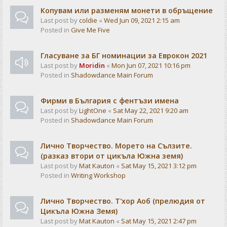
Копувам или разменям монети в обръщение
Last post by
coldie
«
Wed Jun 09, 2021 2:15 am
Posted in
Give Me Five
Гласуване за БГ номинации за Еврокон 2021
Last post by
Moridin
«
Mon Jun 07, 2021 10:16 pm
Posted in
Shadowdance Main Forum
Фирми в България с фентъзи имена
Last post by
LightOne
«
Sat May 22, 2021 9:20 am
Posted in
Shadowdance Main Forum
Лично Творчество. Морето на Сълзите.
(разказ втори от цикъла Южна земя)
Last post by
Mat Kauton
«
Sat May 15, 2021 3:12 pm
Posted in
Writing Workshop
Лично Творчество. Т'хор Аоб (прелюдия от
Цикъла Южна Земя)
Last post by
Mat Kauton
«
Sat May 15, 2021 2:47 pm