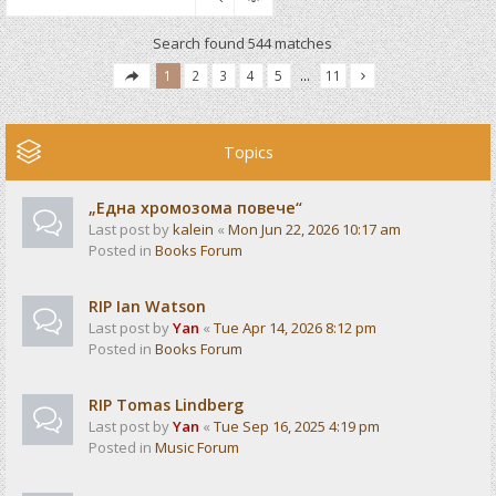
Search found 544 matches
1
2
3
4
5
…
11
Topics
„Една хромозома повече“
Last post by
kalein
«
Mon Jun 22, 2026 10:17 am
Posted in
Books Forum
RIP Ian Watson
Last post by
Yan
«
Tue Apr 14, 2026 8:12 pm
Posted in
Books Forum
RIP Tomas Lindberg
Last post by
Yan
«
Tue Sep 16, 2025 4:19 pm
Posted in
Music Forum