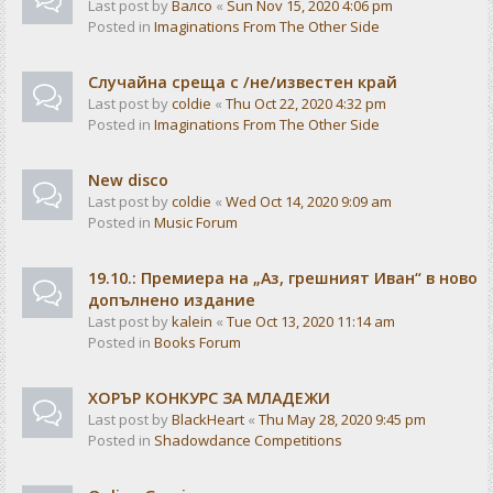
Last post by
Валсо
«
Sun Nov 15, 2020 4:06 pm
Posted in
Imaginations From The Other Side
Случайна среща с /не/известен край
Last post by
coldie
«
Thu Oct 22, 2020 4:32 pm
Posted in
Imaginations From The Other Side
New disco
Last post by
coldie
«
Wed Oct 14, 2020 9:09 am
Posted in
Music Forum
19.10.: Премиера на „Аз, грешният Иван“ в ново
допълнено издание
Last post by
kalein
«
Tue Oct 13, 2020 11:14 am
Posted in
Books Forum
ХОРЪР КОНКУРС ЗА МЛАДЕЖИ
Last post by
BlackHeart
«
Thu May 28, 2020 9:45 pm
Posted in
Shadowdance Competitions