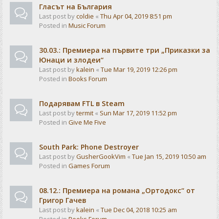
Гласът на България
Last post by
coldie
«
Thu Apr 04, 2019 8:51 pm
Posted in
Music Forum
30.03.: Премиера на първите три „Приказки за
Юнаци и злодеи“
Last post by
kalein
«
Tue Mar 19, 2019 12:26 pm
Posted in
Books Forum
Подарявам FTL в Steam
Last post by
termit
«
Sun Mar 17, 2019 11:52 pm
Posted in
Give Me Five
South Park: Phone Destroyer
Last post by
GusherGookVim
«
Tue Jan 15, 2019 10:50 am
Posted in
Games Forum
08.12.: Премиера на романа „Ортодокс“ от
Григор Гачев
Last post by
kalein
«
Tue Dec 04, 2018 10:25 am