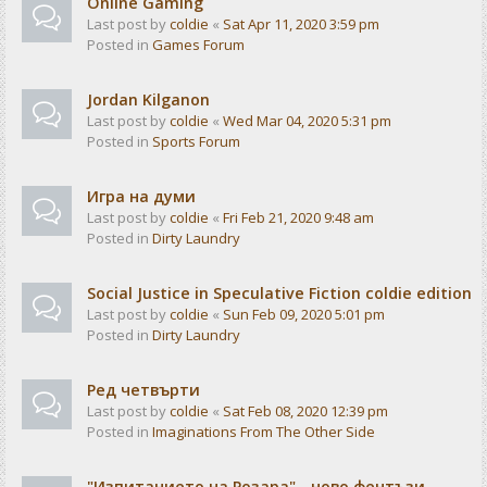
Online Gaming
Last post by
coldie
«
Sat Apr 11, 2020 3:59 pm
Posted in
Games Forum
Jordan Kilganon
Last post by
coldie
«
Wed Mar 04, 2020 5:31 pm
Posted in
Sports Forum
Игра на думи
Last post by
coldie
«
Fri Feb 21, 2020 9:48 am
Posted in
Dirty Laundry
Social Justice in Speculative Fiction coldie edition
Last post by
coldie
«
Sun Feb 09, 2020 5:01 pm
Posted in
Dirty Laundry
Ред четвърти
Last post by
coldie
«
Sat Feb 08, 2020 12:39 pm
Posted in
Imaginations From The Other Side
"Изпитанието на Розара" - ново фентъзи