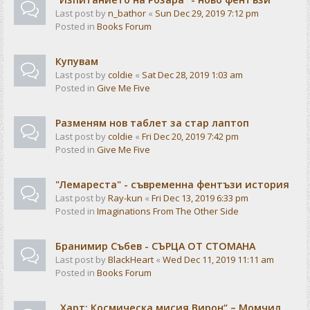
Last post by
n_bathor
«
Sun Dec 29, 2019 7:12 pm
Posted in
Books Forum
Купувам
Last post by
coldie
«
Sat Dec 28, 2019 1:03 am
Posted in
Give Me Five
Разменям нов таблет за стар лаптоп
Last post by
coldie
«
Fri Dec 20, 2019 7:42 pm
Posted in
Give Me Five
"Лемареста" - съвременна фентъзи история
Last post by
Ray-kun
«
Fri Dec 13, 2019 6:33 pm
Posted in
Imaginations From The Other Side
Бранимир Събев - СЪРЦА ОТ СТОМАНА
Last post by
BlackHeart
«
Wed Dec 11, 2019 11:11 am
Posted in
Books Forum
„Харт: Космическа мисия Вирон“ – Момчил