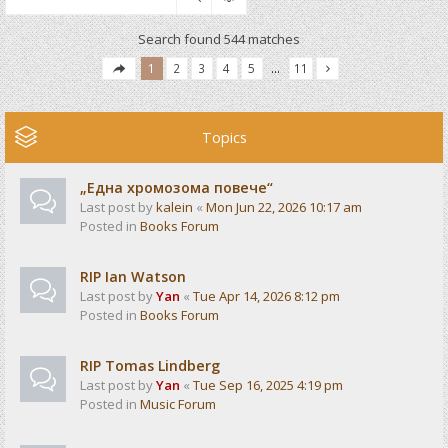
Search found 544 matches
1
2
3
4
5
…
11
Topics
„Една хромозома повече“
Last post by
kalein
«
Mon Jun 22, 2026 10:17 am
Posted in
Books Forum
RIP Ian Watson
Last post by
Yan
«
Tue Apr 14, 2026 8:12 pm
Posted in
Books Forum
RIP Tomas Lindberg
Last post by
Yan
«
Tue Sep 16, 2025 4:19 pm
Posted in
Music Forum