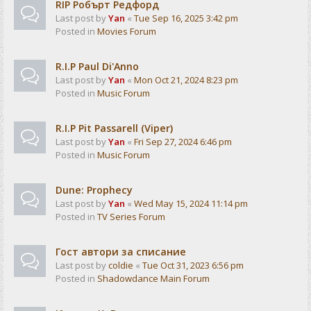
RIP Робърт Редфорд
Last post by
Yan
«
Tue Sep 16, 2025 3:42 pm
Posted in
Movies Forum
R.I.P Paul Di'Anno
Last post by
Yan
«
Mon Oct 21, 2024 8:23 pm
Posted in
Music Forum
R.I.P Pit Passarell (Viper)
Last post by
Yan
«
Fri Sep 27, 2024 6:46 pm
Posted in
Music Forum
Dune: Prophecy
Last post by
Yan
«
Wed May 15, 2024 11:14 pm
Posted in
TV Series Forum
Гост автори за списание
Last post by
coldie
«
Tue Oct 31, 2023 6:56 pm
Posted in
Shadowdance Main Forum