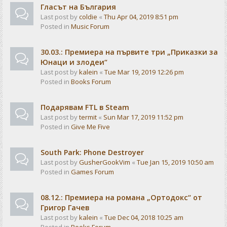
Гласът на България
Last post by
coldie
«
Thu Apr 04, 2019 8:51 pm
Posted in
Music Forum
30.03.: Премиера на първите три „Приказки за
Юнаци и злодеи“
Last post by
kalein
«
Tue Mar 19, 2019 12:26 pm
Posted in
Books Forum
Подарявам FTL в Steam
Last post by
termit
«
Sun Mar 17, 2019 11:52 pm
Posted in
Give Me Five
South Park: Phone Destroyer
Last post by
GusherGookVim
«
Tue Jan 15, 2019 10:50 am
Posted in
Games Forum
08.12.: Премиера на романа „Ортодокс“ от
Григор Гачев
Last post by
kalein
«
Tue Dec 04, 2018 10:25 am