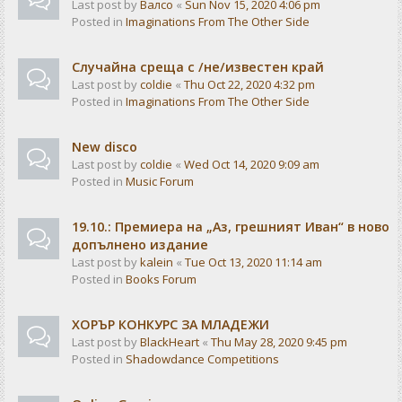
Last post by
Валсо
«
Sun Nov 15, 2020 4:06 pm
Posted in
Imaginations From The Other Side
Случайна среща с /не/известен край
Last post by
coldie
«
Thu Oct 22, 2020 4:32 pm
Posted in
Imaginations From The Other Side
New disco
Last post by
coldie
«
Wed Oct 14, 2020 9:09 am
Posted in
Music Forum
19.10.: Премиера на „Аз, грешният Иван“ в ново
допълнено издание
Last post by
kalein
«
Tue Oct 13, 2020 11:14 am
Posted in
Books Forum
ХОРЪР КОНКУРС ЗА МЛАДЕЖИ
Last post by
BlackHeart
«
Thu May 28, 2020 9:45 pm
Posted in
Shadowdance Competitions