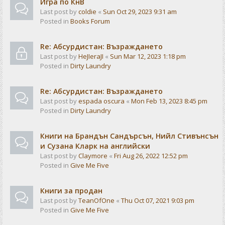
Игра по КнВ
Last post by
coldie
«
Sun Oct 29, 2023 9:31 am
Posted in
Books Forum
Re: Абсурдистан: Възраждането
Last post by
HeJIeraJI
«
Sun Mar 12, 2023 1:18 pm
Posted in
Dirty Laundry
Re: Абсурдистан: Възраждането
Last post by
espada oscura
«
Mon Feb 13, 2023 8:45 pm
Posted in
Dirty Laundry
Книги на Брандън Сандърсън, Нийл Стивънсън
и Сузана Кларк на английски
Last post by
Claymore
«
Fri Aug 26, 2022 12:52 pm
Posted in
Give Me Five
Книги за продан
Last post by
TeanOfOne
«
Thu Oct 07, 2021 9:03 pm
Posted in
Give Me Five