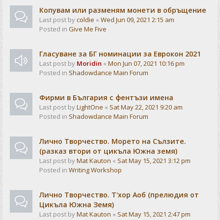
Копувам или разменям монети в обръщение
Last post by
coldie
«
Wed Jun 09, 2021 2:15 am
Posted in
Give Me Five
Гласуване за БГ номинации за Еврокон 2021
Last post by
Moridin
«
Mon Jun 07, 2021 10:16 pm
Posted in
Shadowdance Main Forum
Фирми в България с фентъзи имена
Last post by
LightOne
«
Sat May 22, 2021 9:20 am
Posted in
Shadowdance Main Forum
Лично Творчество. Морето на Сълзите.
(разказ втори от цикъла Южна земя)
Last post by
Mat Kauton
«
Sat May 15, 2021 3:12 pm
Posted in
Writing Workshop
Лично Творчество. Т'хор Аоб (прелюдия от
Цикъла Южна Земя)
Last post by
Mat Kauton
«
Sat May 15, 2021 2:47 pm