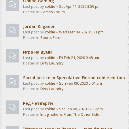
Online Gaming
Last post by
coldie
«
Sat Apr 11, 2020 3:59 pm
Posted in
Games Forum
Jordan Kilganon
Last post by
coldie
«
Wed Mar 04, 2020 5:31 pm
Posted in
Sports Forum
Игра на думи
Last post by
coldie
«
Fri Feb 21, 2020 9:48 am
Posted in
Dirty Laundry
Social Justice in Speculative Fiction coldie edition
Last post by
coldie
«
Sun Feb 09, 2020 5:01 pm
Posted in
Dirty Laundry
Ред четвърти
Last post by
coldie
«
Sat Feb 08, 2020 12:39 pm
Posted in
Imaginations From The Other Side
"Изпитанието на Розара" - ново фентъзи