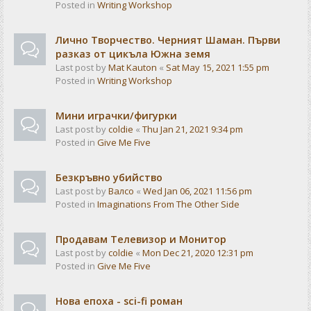
Posted in
Writing Workshop
Лично Творчество. Черният Шаман. Първи
разказ от цикъла Южна земя
Last post by
Mat Kauton
«
Sat May 15, 2021 1:55 pm
Posted in
Writing Workshop
Мини играчки/фигурки
Last post by
coldie
«
Thu Jan 21, 2021 9:34 pm
Posted in
Give Me Five
Безкръвно убийство
Last post by
Валсо
«
Wed Jan 06, 2021 11:56 pm
Posted in
Imaginations From The Other Side
Продавам Телевизор и Монитор
Last post by
coldie
«
Mon Dec 21, 2020 12:31 pm
Posted in
Give Me Five
Нова епоха - sci-fi роман