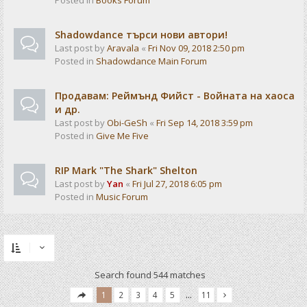
Posted in
Books Forum
Shadowdance търси нови автори!
Last post by
Aravala
«
Fri Nov 09, 2018 2:50 pm
Posted in
Shadowdance Main Forum
Продавам: Реймънд Фийст - Войната на хаоса
и др.
Last post by
Obi-GeSh
«
Fri Sep 14, 2018 3:59 pm
Posted in
Give Me Five
RIP Mark "The Shark" Shelton
Last post by
Yan
«
Fri Jul 27, 2018 6:05 pm
Posted in
Music Forum
Search found 544 matches
1
2
3
4
5
…
11