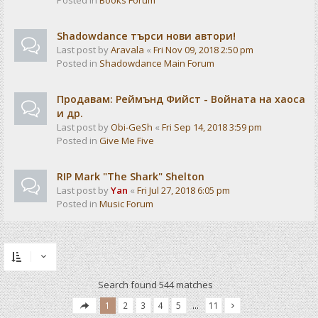
Posted in
Books Forum
Shadowdance търси нови автори!
Last post by
Aravala
«
Fri Nov 09, 2018 2:50 pm
Posted in
Shadowdance Main Forum
Продавам: Реймънд Фийст - Войната на хаоса
и др.
Last post by
Obi-GeSh
«
Fri Sep 14, 2018 3:59 pm
Posted in
Give Me Five
RIP Mark "The Shark" Shelton
Last post by
Yan
«
Fri Jul 27, 2018 6:05 pm
Posted in
Music Forum
Search found 544 matches
1
2
3
4
5
…
11