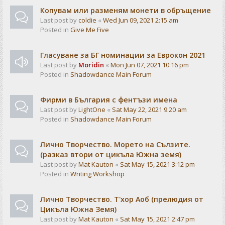
Копувам или разменям монети в обръщение
Last post by
coldie
«
Wed Jun 09, 2021 2:15 am
Posted in
Give Me Five
Гласуване за БГ номинации за Еврокон 2021
Last post by
Moridin
«
Mon Jun 07, 2021 10:16 pm
Posted in
Shadowdance Main Forum
Фирми в България с фентъзи имена
Last post by
LightOne
«
Sat May 22, 2021 9:20 am
Posted in
Shadowdance Main Forum
Лично Творчество. Морето на Сълзите.
(разказ втори от цикъла Южна земя)
Last post by
Mat Kauton
«
Sat May 15, 2021 3:12 pm
Posted in
Writing Workshop
Лично Творчество. Т'хор Аоб (прелюдия от
Цикъла Южна Земя)
Last post by
Mat Kauton
«
Sat May 15, 2021 2:47 pm