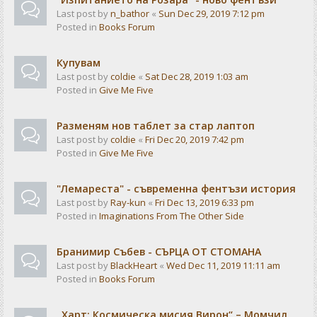
Last post by
n_bathor
«
Sun Dec 29, 2019 7:12 pm
Posted in
Books Forum
Купувам
Last post by
coldie
«
Sat Dec 28, 2019 1:03 am
Posted in
Give Me Five
Разменям нов таблет за стар лаптоп
Last post by
coldie
«
Fri Dec 20, 2019 7:42 pm
Posted in
Give Me Five
"Лемареста" - съвременна фентъзи история
Last post by
Ray-kun
«
Fri Dec 13, 2019 6:33 pm
Posted in
Imaginations From The Other Side
Бранимир Събев - СЪРЦА ОТ СТОМАНА
Last post by
BlackHeart
«
Wed Dec 11, 2019 11:11 am
Posted in
Books Forum
„Харт: Космическа мисия Вирон“ – Момчил