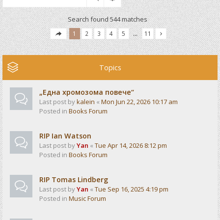
Search found 544 matches
1
2
3
4
5
…
11
Topics
„Една хромозома повече“
Last post by
kalein
«
Mon Jun 22, 2026 10:17 am
Posted in
Books Forum
RIP Ian Watson
Last post by
Yan
«
Tue Apr 14, 2026 8:12 pm
Posted in
Books Forum
RIP Tomas Lindberg
Last post by
Yan
«
Tue Sep 16, 2025 4:19 pm
Posted in
Music Forum