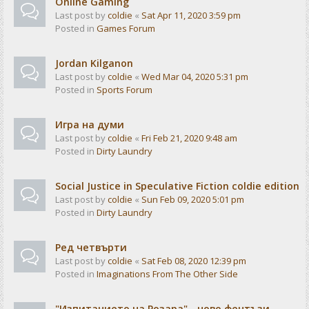
Online Gaming
Last post by
coldie
«
Sat Apr 11, 2020 3:59 pm
Posted in
Games Forum
Jordan Kilganon
Last post by
coldie
«
Wed Mar 04, 2020 5:31 pm
Posted in
Sports Forum
Игра на думи
Last post by
coldie
«
Fri Feb 21, 2020 9:48 am
Posted in
Dirty Laundry
Social Justice in Speculative Fiction coldie edition
Last post by
coldie
«
Sun Feb 09, 2020 5:01 pm
Posted in
Dirty Laundry
Ред четвърти
Last post by
coldie
«
Sat Feb 08, 2020 12:39 pm
Posted in
Imaginations From The Other Side
"Изпитанието на Розара" - ново фентъзи