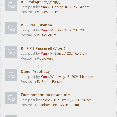
RIP Робърт Редфорд
Last post by
Yan
«
Tue Sep 16, 2025 3:42 pm
Posted in
Movies Forum
R.I.P Paul Di'Anno
Last post by
Yan
«
Mon Oct 21, 2024 8:23 pm
Posted in
Music Forum
R.I.P Pit Passarell (Viper)
Last post by
Yan
«
Fri Sep 27, 2024 6:46 pm
Posted in
Music Forum
Dune: Prophecy
Last post by
Yan
«
Wed May 15, 2024 11:14 pm
Posted in
TV Series Forum
Гост автори за списание
Last post by
coldie
«
Tue Oct 31, 2023 6:56 pm
Posted in
Shadowdance Main Forum