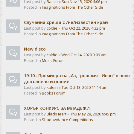
Last post by
Валсо
«
Sun Nov 15, 2020 4:06 pm
Posted in
Imaginations From The Other Side
Случайна среща с /не/известен край
Last post by
coldie
«
Thu Oct 22, 2020 4:32 pm
Posted in
Imaginations From The Other Side
New disco
Last post by
coldie
«
Wed Oct 14, 2020 9:09 am
Posted in
Music Forum
19.10.: Премиера на „Аз, грешният Иван“ в ново
допълнено издание
Last post by
kalein
«
Tue Oct 13, 2020 11:14 am
Posted in
Books Forum
ХОРЪР КОНКУРС ЗА МЛАДЕЖИ
Last post by
BlackHeart
«
Thu May 28, 2020 9:45 pm
Posted in
Shadowdance Competitions