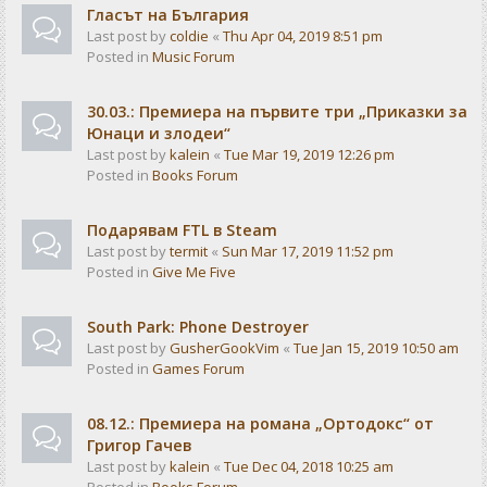
Гласът на България
Last post by
coldie
«
Thu Apr 04, 2019 8:51 pm
Posted in
Music Forum
30.03.: Премиера на първите три „Приказки за
Юнаци и злодеи“
Last post by
kalein
«
Tue Mar 19, 2019 12:26 pm
Posted in
Books Forum
Подарявам FTL в Steam
Last post by
termit
«
Sun Mar 17, 2019 11:52 pm
Posted in
Give Me Five
South Park: Phone Destroyer
Last post by
GusherGookVim
«
Tue Jan 15, 2019 10:50 am
Posted in
Games Forum
08.12.: Премиера на романа „Ортодокс“ от
Григор Гачев
Last post by
kalein
«
Tue Dec 04, 2018 10:25 am