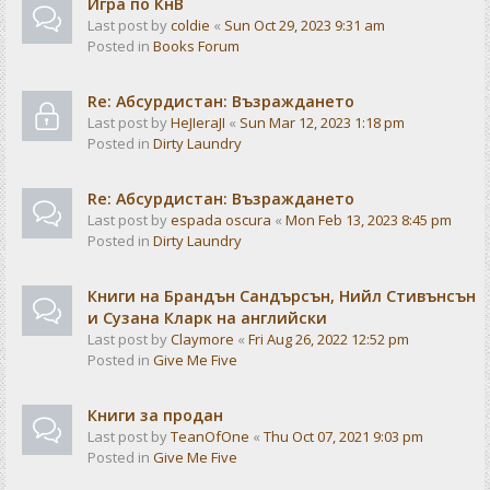
Игра по КнВ
Last post by
coldie
«
Sun Oct 29, 2023 9:31 am
Posted in
Books Forum
Re: Абсурдистан: Възраждането
Last post by
HeJIeraJI
«
Sun Mar 12, 2023 1:18 pm
Posted in
Dirty Laundry
Re: Абсурдистан: Възраждането
Last post by
espada oscura
«
Mon Feb 13, 2023 8:45 pm
Posted in
Dirty Laundry
Книги на Брандън Сандърсън, Нийл Стивънсън
и Сузана Кларк на английски
Last post by
Claymore
«
Fri Aug 26, 2022 12:52 pm
Posted in
Give Me Five
Книги за продан
Last post by
TeanOfOne
«
Thu Oct 07, 2021 9:03 pm
Posted in
Give Me Five