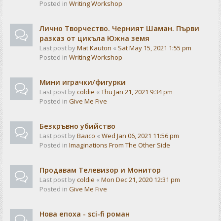
Posted in
Writing Workshop
Лично Творчество. Черният Шаман. Първи
разказ от цикъла Южна земя
Last post by
Mat Kauton
«
Sat May 15, 2021 1:55 pm
Posted in
Writing Workshop
Мини играчки/фигурки
Last post by
coldie
«
Thu Jan 21, 2021 9:34 pm
Posted in
Give Me Five
Безкръвно убийство
Last post by
Валсо
«
Wed Jan 06, 2021 11:56 pm
Posted in
Imaginations From The Other Side
Продавам Телевизор и Монитор
Last post by
coldie
«
Mon Dec 21, 2020 12:31 pm
Posted in
Give Me Five
Нова епоха - sci-fi роман