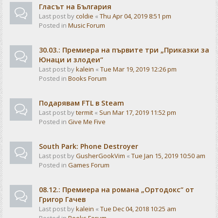
Гласът на България
Last post by
coldie
«
Thu Apr 04, 2019 8:51 pm
Posted in
Music Forum
30.03.: Премиера на първите три „Приказки за
Юнаци и злодеи“
Last post by
kalein
«
Tue Mar 19, 2019 12:26 pm
Posted in
Books Forum
Подарявам FTL в Steam
Last post by
termit
«
Sun Mar 17, 2019 11:52 pm
Posted in
Give Me Five
South Park: Phone Destroyer
Last post by
GusherGookVim
«
Tue Jan 15, 2019 10:50 am
Posted in
Games Forum
08.12.: Премиера на романа „Ортодокс“ от
Григор Гачев
Last post by
kalein
«
Tue Dec 04, 2018 10:25 am