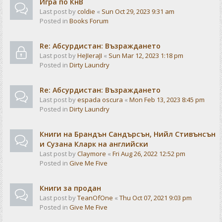
Игра по КнВ
Last post by
coldie
«
Sun Oct 29, 2023 9:31 am
Posted in
Books Forum
Re: Абсурдистан: Възраждането
Last post by
HeJIeraJI
«
Sun Mar 12, 2023 1:18 pm
Posted in
Dirty Laundry
Re: Абсурдистан: Възраждането
Last post by
espada oscura
«
Mon Feb 13, 2023 8:45 pm
Posted in
Dirty Laundry
Книги на Брандън Сандърсън, Нийл Стивънсън
и Сузана Кларк на английски
Last post by
Claymore
«
Fri Aug 26, 2022 12:52 pm
Posted in
Give Me Five
Книги за продан
Last post by
TeanOfOne
«
Thu Oct 07, 2021 9:03 pm
Posted in
Give Me Five