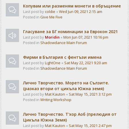
Копувам или разменям монети в обръщение
Last post by
coldie
«
Wed Jun 09, 2021 2:15 am
Posted in
Give Me Five
Гласуване за БГ номинации за Еврокон 2021
Last post by
Moridin
«
Mon Jun 07, 2021 10:16 pm
Posted in
Shadowdance Main Forum
Фирми в България с фентъзи имена
Last post by
LightOne
«
Sat May 22, 2021 9:20 am
Posted in
Shadowdance Main Forum
Лично Творчество. Морето на Сълзите.
(разказ втори от цикъла Южна земя)
Last post by
Mat Kauton
«
Sat May 15, 2021 3:12 pm
Posted in
Writing Workshop
Лично Творчество. Т'хор Аоб (прелюдия от
Цикъла Южна Земя)
Last post by
Mat Kauton
«
Sat May 15, 2021 2:47 pm