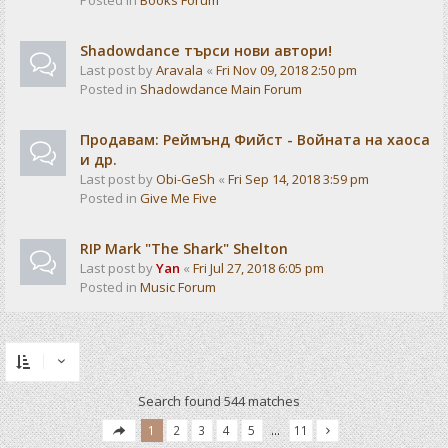
Posted in
Books Forum
Shadowdance търси нови автори!
Last post by
Aravala
«
Fri Nov 09, 2018 2:50 pm
Posted in
Shadowdance Main Forum
Продавам: Реймънд Фийст - Войната на хаоса
и др.
Last post by
Obi-GeSh
«
Fri Sep 14, 2018 3:59 pm
Posted in
Give Me Five
RIP Mark "The Shark" Shelton
Last post by
Yan
«
Fri Jul 27, 2018 6:05 pm
Posted in
Music Forum
Search found 544 matches
1
2
3
4
5
…
11