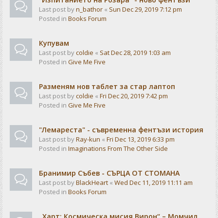
Last post by
n_bathor
«
Sun Dec 29, 2019 7:12 pm
Posted in
Books Forum
Купувам
Last post by
coldie
«
Sat Dec 28, 2019 1:03 am
Posted in
Give Me Five
Разменям нов таблет за стар лаптоп
Last post by
coldie
«
Fri Dec 20, 2019 7:42 pm
Posted in
Give Me Five
"Лемареста" - съвременна фентъзи история
Last post by
Ray-kun
«
Fri Dec 13, 2019 6:33 pm
Posted in
Imaginations From The Other Side
Бранимир Събев - СЪРЦА ОТ СТОМАНА
Last post by
BlackHeart
«
Wed Dec 11, 2019 11:11 am
Posted in
Books Forum
„Харт: Космическа мисия Вирон“ – Момчил