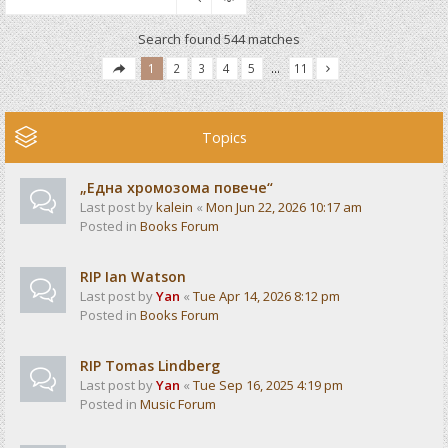
Search found 544 matches
1
2
3
4
5
…
11
Topics
„Една хромозома повече“
Last post by
kalein
«
Mon Jun 22, 2026 10:17 am
Posted in
Books Forum
RIP Ian Watson
Last post by
Yan
«
Tue Apr 14, 2026 8:12 pm
Posted in
Books Forum
RIP Tomas Lindberg
Last post by
Yan
«
Tue Sep 16, 2025 4:19 pm
Posted in
Music Forum