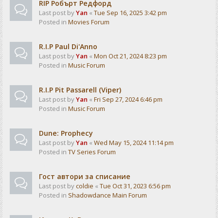
RIP Робърт Редфорд
Last post by
Yan
«
Tue Sep 16, 2025 3:42 pm
Posted in
Movies Forum
R.I.P Paul Di'Anno
Last post by
Yan
«
Mon Oct 21, 2024 8:23 pm
Posted in
Music Forum
R.I.P Pit Passarell (Viper)
Last post by
Yan
«
Fri Sep 27, 2024 6:46 pm
Posted in
Music Forum
Dune: Prophecy
Last post by
Yan
«
Wed May 15, 2024 11:14 pm
Posted in
TV Series Forum
Гост автори за списание
Last post by
coldie
«
Tue Oct 31, 2023 6:56 pm
Posted in
Shadowdance Main Forum