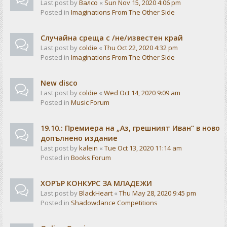
Last post by
Валсо
«
Sun Nov 15, 2020 4:06 pm
Posted in
Imaginations From The Other Side
Случайна среща с /не/известен край
Last post by
coldie
«
Thu Oct 22, 2020 4:32 pm
Posted in
Imaginations From The Other Side
New disco
Last post by
coldie
«
Wed Oct 14, 2020 9:09 am
Posted in
Music Forum
19.10.: Премиера на „Аз, грешният Иван“ в ново
допълнено издание
Last post by
kalein
«
Tue Oct 13, 2020 11:14 am
Posted in
Books Forum
ХОРЪР КОНКУРС ЗА МЛАДЕЖИ
Last post by
BlackHeart
«
Thu May 28, 2020 9:45 pm
Posted in
Shadowdance Competitions