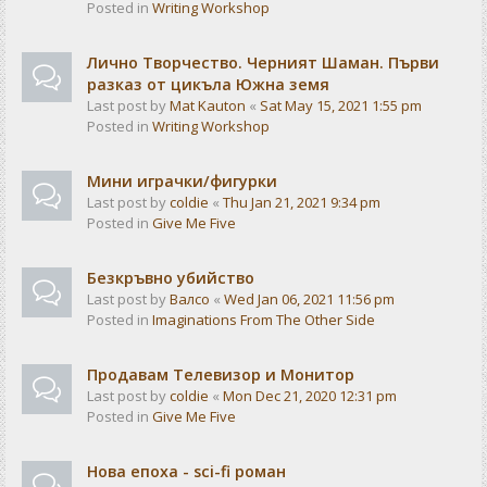
Posted in
Writing Workshop
Лично Творчество. Черният Шаман. Първи
разказ от цикъла Южна земя
Last post by
Mat Kauton
«
Sat May 15, 2021 1:55 pm
Posted in
Writing Workshop
Мини играчки/фигурки
Last post by
coldie
«
Thu Jan 21, 2021 9:34 pm
Posted in
Give Me Five
Безкръвно убийство
Last post by
Валсо
«
Wed Jan 06, 2021 11:56 pm
Posted in
Imaginations From The Other Side
Продавам Телевизор и Монитор
Last post by
coldie
«
Mon Dec 21, 2020 12:31 pm
Posted in
Give Me Five
Нова епоха - sci-fi роман