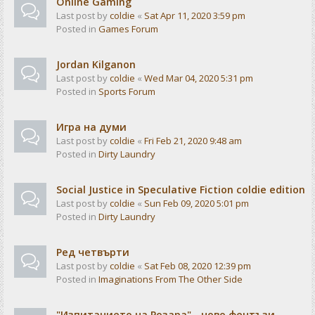
Online Gaming
Last post by
coldie
«
Sat Apr 11, 2020 3:59 pm
Posted in
Games Forum
Jordan Kilganon
Last post by
coldie
«
Wed Mar 04, 2020 5:31 pm
Posted in
Sports Forum
Игра на думи
Last post by
coldie
«
Fri Feb 21, 2020 9:48 am
Posted in
Dirty Laundry
Social Justice in Speculative Fiction coldie edition
Last post by
coldie
«
Sun Feb 09, 2020 5:01 pm
Posted in
Dirty Laundry
Ред четвърти
Last post by
coldie
«
Sat Feb 08, 2020 12:39 pm
Posted in
Imaginations From The Other Side
"Изпитанието на Розара" - ново фентъзи