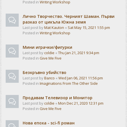
Posted in
Writing Workshop
Лично Творчество. Черният Шаман. Първи
разказ от цикъла Южна земя
Last post by
Mat Kauton
«
Sat May 15, 2021 1:55 pm
Posted in
Writing Workshop
Мини играчки/фигурки
Last post by
coldie
«
Thu Jan 21, 2021 9:34 pm
Posted in
Give Me Five
Безкръвно убийство
Last post by
Валсо
«
Wed Jan 06, 2021 11:56 pm
Posted in
Imaginations From The Other Side
Продавам Телевизор и Монитор
Last post by
coldie
«
Mon Dec 21, 2020 12:31 pm
Posted in
Give Me Five
Нова епоха - sci-fi роман