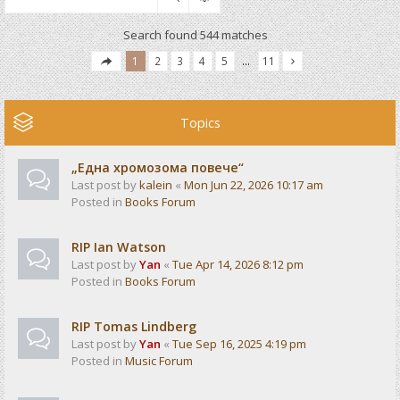
Search found 544 matches
1
2
3
4
5
…
11
Topics
„Една хромозома повече“
Last post by
kalein
«
Mon Jun 22, 2026 10:17 am
Posted in
Books Forum
RIP Ian Watson
Last post by
Yan
«
Tue Apr 14, 2026 8:12 pm
Posted in
Books Forum
RIP Tomas Lindberg
Last post by
Yan
«
Tue Sep 16, 2025 4:19 pm
Posted in
Music Forum