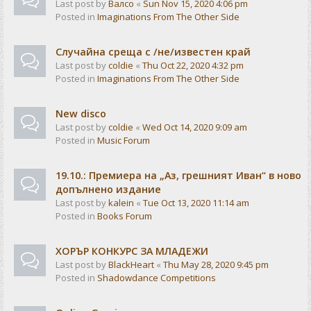
Last post by
Валсо
«
Sun Nov 15, 2020 4:06 pm
Posted in
Imaginations From The Other Side
Случайна среща с /не/известен край
Last post by
coldie
«
Thu Oct 22, 2020 4:32 pm
Posted in
Imaginations From The Other Side
New disco
Last post by
coldie
«
Wed Oct 14, 2020 9:09 am
Posted in
Music Forum
19.10.: Премиера на „Аз, грешният Иван“ в ново
допълнено издание
Last post by
kalein
«
Tue Oct 13, 2020 11:14 am
Posted in
Books Forum
ХОРЪР КОНКУРС ЗА МЛАДЕЖИ
Last post by
BlackHeart
«
Thu May 28, 2020 9:45 pm
Posted in
Shadowdance Competitions