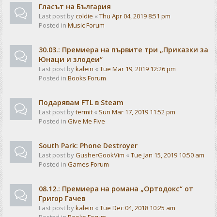
Гласът на България
Last post by
coldie
«
Thu Apr 04, 2019 8:51 pm
Posted in
Music Forum
30.03.: Премиера на първите три „Приказки за
Юнаци и злодеи“
Last post by
kalein
«
Tue Mar 19, 2019 12:26 pm
Posted in
Books Forum
Подарявам FTL в Steam
Last post by
termit
«
Sun Mar 17, 2019 11:52 pm
Posted in
Give Me Five
South Park: Phone Destroyer
Last post by
GusherGookVim
«
Tue Jan 15, 2019 10:50 am
Posted in
Games Forum
08.12.: Премиера на романа „Ортодокс“ от
Григор Гачев
Last post by
kalein
«
Tue Dec 04, 2018 10:25 am