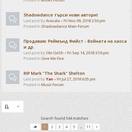
Posted in
Books Forum
Shadowdance търси нови автори!
Last post by
Aravala
«
Fri Nov 09, 2018 2:50 pm
Posted in
Shadowdance Main Forum
Продавам: Реймънд Фийст - Войната на хаоса
и др.
Last post by
Obi-GeSh
«
Fri Sep 14, 2018 3:59 pm
Posted in
Give Me Five
RIP Mark "The Shark" Shelton
Last post by
Yan
«
Fri Jul 27, 2018 6:05 pm
Posted in
Music Forum
Search found 544 matches
1
2
3
4
5
…
11