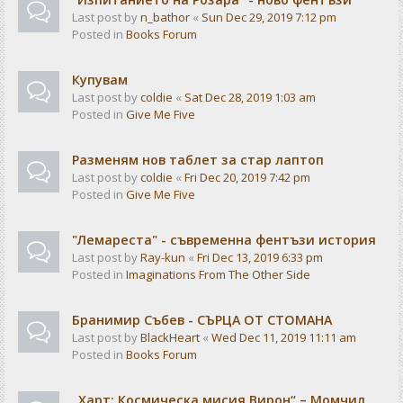
Last post by
n_bathor
«
Sun Dec 29, 2019 7:12 pm
Posted in
Books Forum
Купувам
Last post by
coldie
«
Sat Dec 28, 2019 1:03 am
Posted in
Give Me Five
Разменям нов таблет за стар лаптоп
Last post by
coldie
«
Fri Dec 20, 2019 7:42 pm
Posted in
Give Me Five
"Лемареста" - съвременна фентъзи история
Last post by
Ray-kun
«
Fri Dec 13, 2019 6:33 pm
Posted in
Imaginations From The Other Side
Бранимир Събев - СЪРЦА ОТ СТОМАНА
Last post by
BlackHeart
«
Wed Dec 11, 2019 11:11 am
Posted in
Books Forum
„Харт: Космическа мисия Вирон“ – Момчил