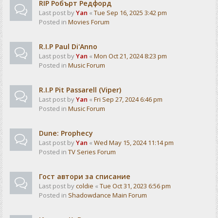
RIP Робърт Редфорд
Last post by
Yan
«
Tue Sep 16, 2025 3:42 pm
Posted in
Movies Forum
R.I.P Paul Di'Anno
Last post by
Yan
«
Mon Oct 21, 2024 8:23 pm
Posted in
Music Forum
R.I.P Pit Passarell (Viper)
Last post by
Yan
«
Fri Sep 27, 2024 6:46 pm
Posted in
Music Forum
Dune: Prophecy
Last post by
Yan
«
Wed May 15, 2024 11:14 pm
Posted in
TV Series Forum
Гост автори за списание
Last post by
coldie
«
Tue Oct 31, 2023 6:56 pm
Posted in
Shadowdance Main Forum