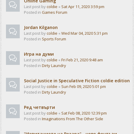
Online Gaming
Last post by
coldie
«
Sat Apr 11, 2020 3:59 pm
Posted in
Games Forum
Jordan Kilganon
Last post by
coldie
«
Wed Mar 04, 2020 5:31 pm
Posted in
Sports Forum
Игра на думи
Last post by
coldie
«
Fri Feb 21, 2020 9:48 am
Posted in
Dirty Laundry
Social Justice in Speculative Fiction coldie edition
Last post by
coldie
«
Sun Feb 09, 2020 5:01 pm
Posted in
Dirty Laundry
Ред четвърти
Last post by
coldie
«
Sat Feb 08, 2020 12:39 pm
Posted in
Imaginations From The Other Side
"Изпитанието на Розара" - ново фентъзи