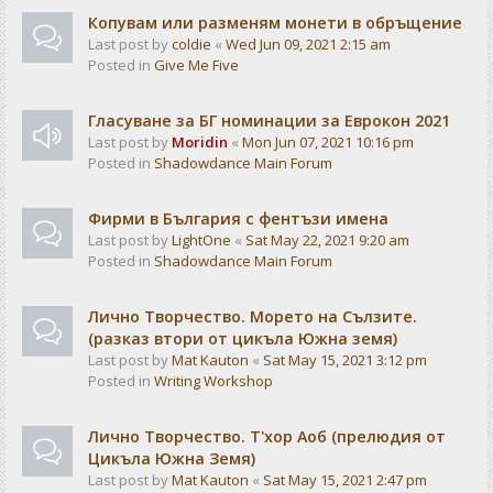
Копувам или разменям монети в обръщение
Last post by
coldie
«
Wed Jun 09, 2021 2:15 am
Posted in
Give Me Five
Гласуване за БГ номинации за Еврокон 2021
Last post by
Moridin
«
Mon Jun 07, 2021 10:16 pm
Posted in
Shadowdance Main Forum
Фирми в България с фентъзи имена
Last post by
LightOne
«
Sat May 22, 2021 9:20 am
Posted in
Shadowdance Main Forum
Лично Творчество. Морето на Сълзите.
(разказ втори от цикъла Южна земя)
Last post by
Mat Kauton
«
Sat May 15, 2021 3:12 pm
Posted in
Writing Workshop
Лично Творчество. Т'хор Аоб (прелюдия от
Цикъла Южна Земя)
Last post by
Mat Kauton
«
Sat May 15, 2021 2:47 pm