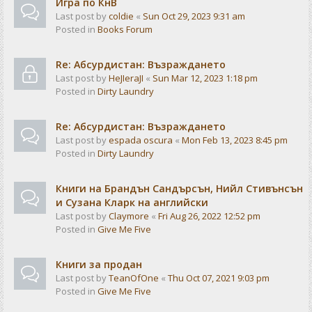
Игра по КнВ
Last post by
coldie
«
Sun Oct 29, 2023 9:31 am
Posted in
Books Forum
Re: Абсурдистан: Възраждането
Last post by
HeJIeraJI
«
Sun Mar 12, 2023 1:18 pm
Posted in
Dirty Laundry
Re: Абсурдистан: Възраждането
Last post by
espada oscura
«
Mon Feb 13, 2023 8:45 pm
Posted in
Dirty Laundry
Книги на Брандън Сандърсън, Нийл Стивънсън
и Сузана Кларк на английски
Last post by
Claymore
«
Fri Aug 26, 2022 12:52 pm
Posted in
Give Me Five
Книги за продан
Last post by
TeanOfOne
«
Thu Oct 07, 2021 9:03 pm
Posted in
Give Me Five