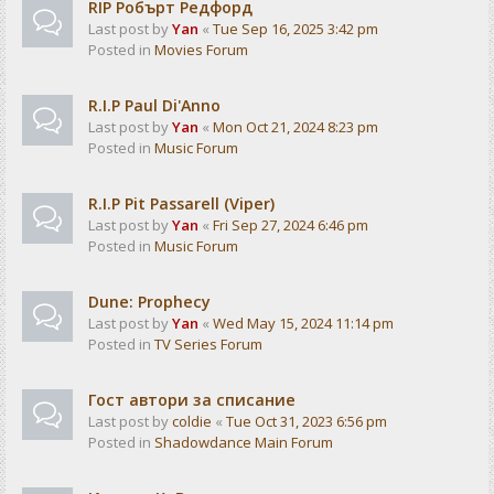
RIP Робърт Редфорд
Last post by
Yan
«
Tue Sep 16, 2025 3:42 pm
Posted in
Movies Forum
R.I.P Paul Di'Anno
Last post by
Yan
«
Mon Oct 21, 2024 8:23 pm
Posted in
Music Forum
R.I.P Pit Passarell (Viper)
Last post by
Yan
«
Fri Sep 27, 2024 6:46 pm
Posted in
Music Forum
Dune: Prophecy
Last post by
Yan
«
Wed May 15, 2024 11:14 pm
Posted in
TV Series Forum
Гост автори за списание
Last post by
coldie
«
Tue Oct 31, 2023 6:56 pm
Posted in
Shadowdance Main Forum