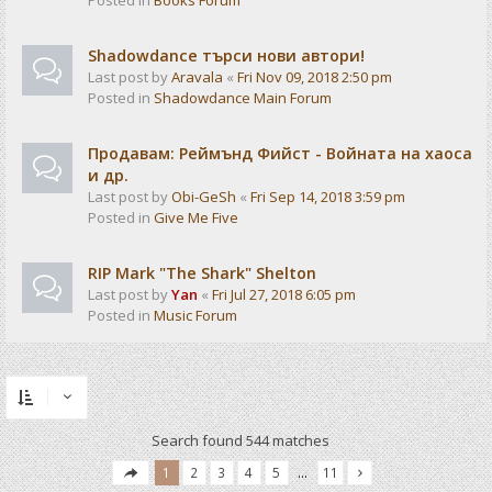
Posted in
Books Forum
Shadowdance търси нови автори!
Last post by
Aravala
«
Fri Nov 09, 2018 2:50 pm
Posted in
Shadowdance Main Forum
Продавам: Реймънд Фийст - Войната на хаоса
и др.
Last post by
Obi-GeSh
«
Fri Sep 14, 2018 3:59 pm
Posted in
Give Me Five
RIP Mark "The Shark" Shelton
Last post by
Yan
«
Fri Jul 27, 2018 6:05 pm
Posted in
Music Forum
Search found 544 matches
1
2
3
4
5
…
11