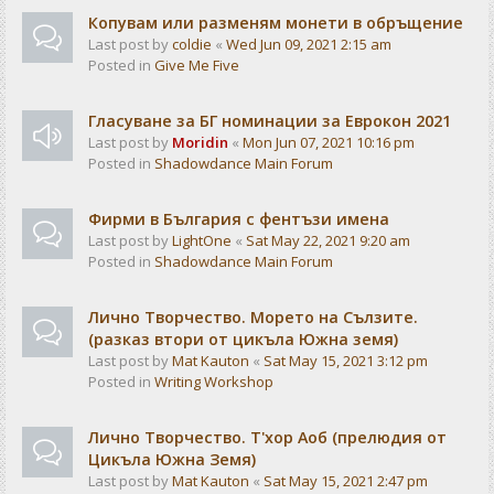
Копувам или разменям монети в обръщение
Last post by
coldie
«
Wed Jun 09, 2021 2:15 am
Posted in
Give Me Five
Гласуване за БГ номинации за Еврокон 2021
Last post by
Moridin
«
Mon Jun 07, 2021 10:16 pm
Posted in
Shadowdance Main Forum
Фирми в България с фентъзи имена
Last post by
LightOne
«
Sat May 22, 2021 9:20 am
Posted in
Shadowdance Main Forum
Лично Творчество. Морето на Сълзите.
(разказ втори от цикъла Южна земя)
Last post by
Mat Kauton
«
Sat May 15, 2021 3:12 pm
Posted in
Writing Workshop
Лично Творчество. Т'хор Аоб (прелюдия от
Цикъла Южна Земя)
Last post by
Mat Kauton
«
Sat May 15, 2021 2:47 pm