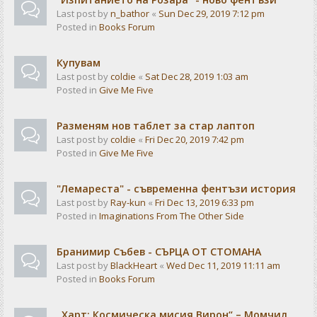
Last post by
n_bathor
«
Sun Dec 29, 2019 7:12 pm
Posted in
Books Forum
Купувам
Last post by
coldie
«
Sat Dec 28, 2019 1:03 am
Posted in
Give Me Five
Разменям нов таблет за стар лаптоп
Last post by
coldie
«
Fri Dec 20, 2019 7:42 pm
Posted in
Give Me Five
"Лемареста" - съвременна фентъзи история
Last post by
Ray-kun
«
Fri Dec 13, 2019 6:33 pm
Posted in
Imaginations From The Other Side
Бранимир Събев - СЪРЦА ОТ СТОМАНА
Last post by
BlackHeart
«
Wed Dec 11, 2019 11:11 am
Posted in
Books Forum
„Харт: Космическа мисия Вирон“ – Момчил