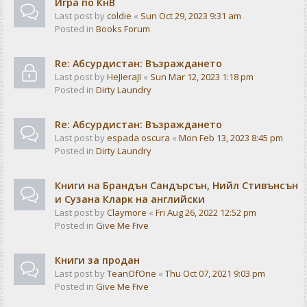
Игра по КнВ
Last post by
coldie
«
Sun Oct 29, 2023 9:31 am
Posted in
Books Forum
Re: Абсурдистан: Възраждането
Last post by
HeJIeraJI
«
Sun Mar 12, 2023 1:18 pm
Posted in
Dirty Laundry
Re: Абсурдистан: Възраждането
Last post by
espada oscura
«
Mon Feb 13, 2023 8:45 pm
Posted in
Dirty Laundry
Книги на Брандън Сандърсън, Нийл Стивънсън
и Сузана Кларк на английски
Last post by
Claymore
«
Fri Aug 26, 2022 12:52 pm
Posted in
Give Me Five
Книги за продан
Last post by
TeanOfOne
«
Thu Oct 07, 2021 9:03 pm
Posted in
Give Me Five