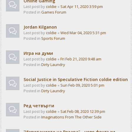
Online Gaming
Last post by
coldie
«
Sat Apr 11, 2020 3:59 pm
Posted in
Games Forum
Jordan Kilganon
Last post by
coldie
«
Wed Mar 04, 2020 5:31 pm
Posted in
Sports Forum
Игра на думи
Last post by
coldie
«
Fri Feb 21, 2020 9:48 am
Posted in
Dirty Laundry
Social Justice in Speculative Fiction coldie edition
Last post by
coldie
«
Sun Feb 09, 2020 5:01 pm
Posted in
Dirty Laundry
Ред четвърти
Last post by
coldie
«
Sat Feb 08, 2020 12:39 pm
Posted in
Imaginations From The Other Side
"Изпитанието на Розара" - ново фентъзи