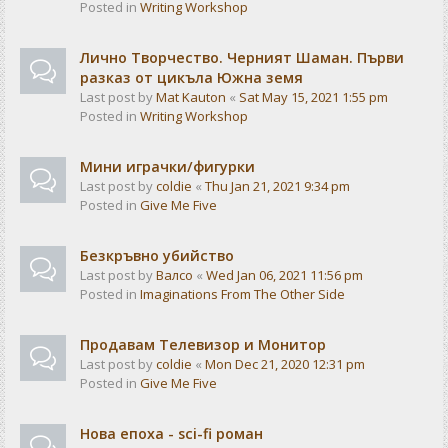
Posted in
Writing Workshop
Лично Творчество. Черният Шаман. Първи
разказ от цикъла Южна земя
Last post by
Mat Kauton
«
Sat May 15, 2021 1:55 pm
Posted in
Writing Workshop
Мини играчки/фигурки
Last post by
coldie
«
Thu Jan 21, 2021 9:34 pm
Posted in
Give Me Five
Безкръвно убийство
Last post by
Валсо
«
Wed Jan 06, 2021 11:56 pm
Posted in
Imaginations From The Other Side
Продавам Телевизор и Монитор
Last post by
coldie
«
Mon Dec 21, 2020 12:31 pm
Posted in
Give Me Five
Нова епоха - sci-fi роман