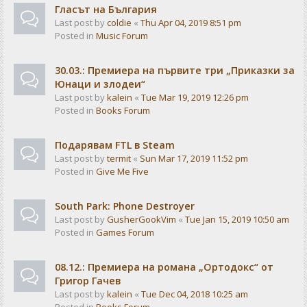
Гласът на България
Last post by
coldie
«
Thu Apr 04, 2019 8:51 pm
Posted in
Music Forum
30.03.: Премиера на първите три „Приказки за
Юнаци и злодеи“
Last post by
kalein
«
Tue Mar 19, 2019 12:26 pm
Posted in
Books Forum
Подарявам FTL в Steam
Last post by
termit
«
Sun Mar 17, 2019 11:52 pm
Posted in
Give Me Five
South Park: Phone Destroyer
Last post by
GusherGookVim
«
Tue Jan 15, 2019 10:50 am
Posted in
Games Forum
08.12.: Премиера на романа „Ортодокс“ от
Григор Гачев
Last post by
kalein
«
Tue Dec 04, 2018 10:25 am