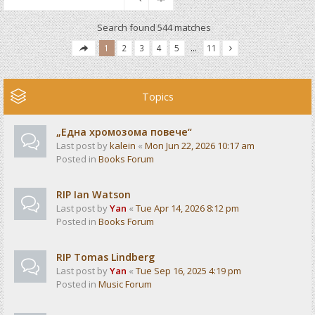
Search found 544 matches
1
2
3
4
5
…
11
Topics
„Една хромозома повече“
Last post by
kalein
«
Mon Jun 22, 2026 10:17 am
Posted in
Books Forum
RIP Ian Watson
Last post by
Yan
«
Tue Apr 14, 2026 8:12 pm
Posted in
Books Forum
RIP Tomas Lindberg
Last post by
Yan
«
Tue Sep 16, 2025 4:19 pm
Posted in
Music Forum