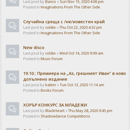
Last post by
Валсо
«
Sun Nov 15, 2020 4:06 pm
Posted in
Imaginations From The Other Side
Случайна среща с /не/известен край
Last post by
coldie
«
Thu Oct 22, 2020 4:32 pm
Posted in
Imaginations From The Other Side
New disco
Last post by
coldie
«
Wed Oct 14, 2020 9:09 am
Posted in
Music Forum
19.10.: Премиера на „Аз, грешният Иван“ в ново
допълнено издание
Last post by
kalein
«
Tue Oct 13, 2020 11:14 am
Posted in
Books Forum
ХОРЪР КОНКУРС ЗА МЛАДЕЖИ
Last post by
BlackHeart
«
Thu May 28, 2020 9:45 pm
Posted in
Shadowdance Competitions