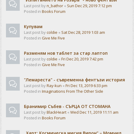
Last post by
n_bathor
«
Sun Dec 29, 2019 7:12 pm
Posted in
Books Forum
Купувам
Last post by
coldie
«
Sat Dec 28, 2019 1:03 am
Posted in
Give Me Five
Разменям нов таблет за стар лаптоп
Last post by
coldie
«
Fri Dec 20, 2019 7:42 pm
Posted in
Give Me Five
"Лемареста" - съвременна фентъзи история
Last post by
Ray-kun
«
Fri Dec 13, 2019 6:33 pm
Posted in
Imaginations From The Other Side
Бранимир Събев - СЪРЦА ОТ СТОМАНА
Last post by
BlackHeart
«
Wed Dec 11, 2019 11:11 am
Posted in
Books Forum
„Харт: Космическа мисия Вирон“ – Момчил