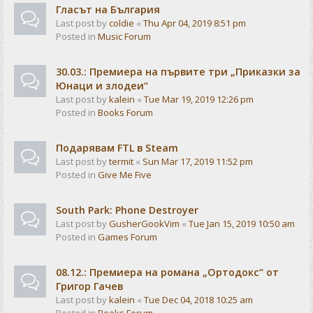
Гласът на България
Last post by
coldie
«
Thu Apr 04, 2019 8:51 pm
Posted in
Music Forum
30.03.: Премиера на първите три „Приказки за
Юнаци и злодеи“
Last post by
kalein
«
Tue Mar 19, 2019 12:26 pm
Posted in
Books Forum
Подарявам FTL в Steam
Last post by
termit
«
Sun Mar 17, 2019 11:52 pm
Posted in
Give Me Five
South Park: Phone Destroyer
Last post by
GusherGookVim
«
Tue Jan 15, 2019 10:50 am
Posted in
Games Forum
08.12.: Премиера на романа „Ортодокс“ от
Григор Гачев
Last post by
kalein
«
Tue Dec 04, 2018 10:25 am