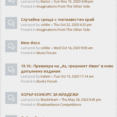
Last post by
Валсо
«
Sun Nov 15, 2020 4:06 pm
Posted in
Imaginations From The Other Side
Случайна среща с /не/известен край
Last post by
coldie
«
Thu Oct 22, 2020 4:32 pm
Posted in
Imaginations From The Other Side
New disco
Last post by
coldie
«
Wed Oct 14, 2020 9:09 am
Posted in
Music Forum
19.10.: Премиера на „Аз, грешният Иван“ в ново
допълнено издание
Last post by
kalein
«
Tue Oct 13, 2020 11:14 am
Posted in
Books Forum
ХОРЪР КОНКУРС ЗА МЛАДЕЖИ
Last post by
BlackHeart
«
Thu May 28, 2020 9:45 pm
Posted in
Shadowdance Competitions