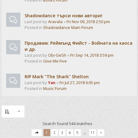
Posted in
Books Forum
Shadowdance търси нови автори!
Last post by
Aravala
«
Fri Nov 09, 2018 2:50 pm
Posted in
Shadowdance Main Forum
Продавам: Реймънд Фийст - Войната на хаоса
и др.
Last post by
Obi-GeSh
«
Fri Sep 14, 2018 3:59 pm
Posted in
Give Me Five
RIP Mark "The Shark" Shelton
Last post by
Yan
«
Fri Jul 27, 2018 6:05 pm
Posted in
Music Forum
Search found 544 matches
1
2
3
4
5
…
11