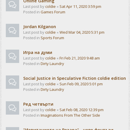
Online Gaming
Last post by
coldie
«
Sat Apr 11, 2020 3:59 pm
Posted in
Games Forum
Jordan Kilganon
Last post by
coldie
«
Wed Mar 04, 2020 5:31 pm
Posted in
Sports Forum
Игра на думи
Last post by
coldie
«
Fri Feb 21, 2020 9:48 am
Posted in
Dirty Laundry
Social Justice in Speculative Fiction coldie edition
Last post by
coldie
«
Sun Feb 09, 2020 5:01 pm
Posted in
Dirty Laundry
Ред четвърти
Last post by
coldie
«
Sat Feb 08, 2020 12:39 pm
Posted in
Imaginations From The Other Side
"Изпитанието на Розара" - ново фентъзи