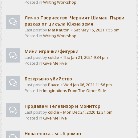
Posted in
Writing Workshop
Лично Творчество. Черният Шаман. Първи
разказ от цикъла Южна земя
Last post by
Mat Kauton
«
Sat May 15, 2021 1:55 pm
Posted in
Writing Workshop
Мини играчки/фигурки
Last post by
coldie
«
Thu Jan 21, 2021 9:34 pm
Posted in
Give Me Five
Безкръвно убийство
Last post by
Валсо
«
Wed Jan 06, 2021 11:56 pm
Posted in
Imaginations From The Other Side
Продавам Телевизор и Монитор
Last post by
coldie
«
Mon Dec 21, 2020 12:31 pm
Posted in
Give Me Five
Нова епоха - sci-fi роман