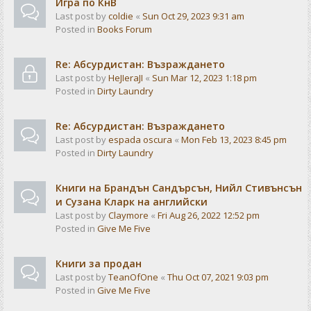
Игра по КнВ
Last post by
coldie
«
Sun Oct 29, 2023 9:31 am
Posted in
Books Forum
Re: Абсурдистан: Възраждането
Last post by
HeJIeraJI
«
Sun Mar 12, 2023 1:18 pm
Posted in
Dirty Laundry
Re: Абсурдистан: Възраждането
Last post by
espada oscura
«
Mon Feb 13, 2023 8:45 pm
Posted in
Dirty Laundry
Книги на Брандън Сандърсън, Нийл Стивънсън
и Сузана Кларк на английски
Last post by
Claymore
«
Fri Aug 26, 2022 12:52 pm
Posted in
Give Me Five
Книги за продан
Last post by
TeanOfOne
«
Thu Oct 07, 2021 9:03 pm
Posted in
Give Me Five