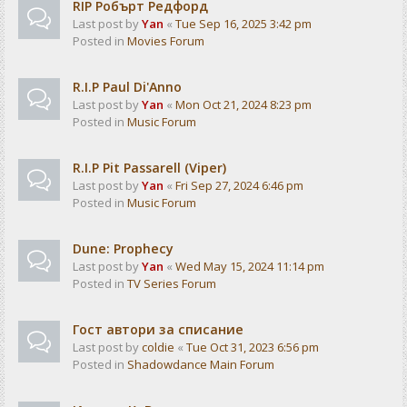
RIP Робърт Редфорд
Last post by
Yan
«
Tue Sep 16, 2025 3:42 pm
Posted in
Movies Forum
R.I.P Paul Di'Anno
Last post by
Yan
«
Mon Oct 21, 2024 8:23 pm
Posted in
Music Forum
R.I.P Pit Passarell (Viper)
Last post by
Yan
«
Fri Sep 27, 2024 6:46 pm
Posted in
Music Forum
Dune: Prophecy
Last post by
Yan
«
Wed May 15, 2024 11:14 pm
Posted in
TV Series Forum
Гост автори за списание
Last post by
coldie
«
Tue Oct 31, 2023 6:56 pm
Posted in
Shadowdance Main Forum