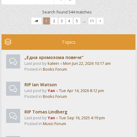
Search found 544 matches
1
2
3
4
5
…
11
Topics
„Една хромозома повече“
Last post by
kalein
«
Mon Jun 22, 2026 10:17 am
Posted in
Books Forum
RIP Ian Watson
Last post by
Yan
«
Tue Apr 14, 2026 8:12 pm
Posted in
Books Forum
RIP Tomas Lindberg
Last post by
Yan
«
Tue Sep 16, 2025 4:19 pm
Posted in
Music Forum