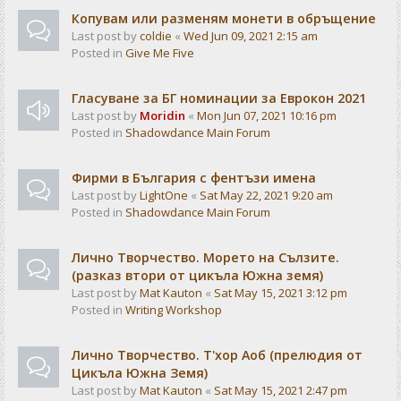
Копувам или разменям монети в обръщение
Last post by
coldie
«
Wed Jun 09, 2021 2:15 am
Posted in
Give Me Five
Гласуване за БГ номинации за Еврокон 2021
Last post by
Moridin
«
Mon Jun 07, 2021 10:16 pm
Posted in
Shadowdance Main Forum
Фирми в България с фентъзи имена
Last post by
LightOne
«
Sat May 22, 2021 9:20 am
Posted in
Shadowdance Main Forum
Лично Творчество. Морето на Сълзите.
(разказ втори от цикъла Южна земя)
Last post by
Mat Kauton
«
Sat May 15, 2021 3:12 pm
Posted in
Writing Workshop
Лично Творчество. Т'хор Аоб (прелюдия от
Цикъла Южна Земя)
Last post by
Mat Kauton
«
Sat May 15, 2021 2:47 pm