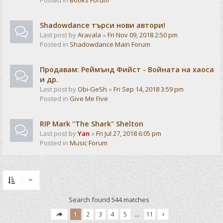
Posted in
Books Forum
Shadowdance търси нови автори!
Last post by
Aravala
«
Fri Nov 09, 2018 2:50 pm
Posted in
Shadowdance Main Forum
Продавам: Реймънд Фийст - Войната на хаоса
и др.
Last post by
Obi-GeSh
«
Fri Sep 14, 2018 3:59 pm
Posted in
Give Me Five
RIP Mark "The Shark" Shelton
Last post by
Yan
«
Fri Jul 27, 2018 6:05 pm
Posted in
Music Forum
Search found 544 matches
1
2
3
4
5
…
11