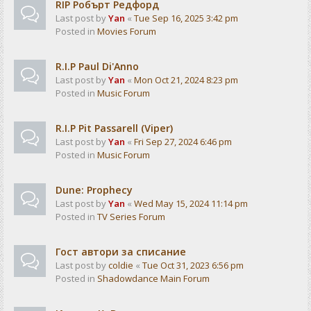
RIP Робърт Редфорд
Last post by
Yan
«
Tue Sep 16, 2025 3:42 pm
Posted in
Movies Forum
R.I.P Paul Di'Anno
Last post by
Yan
«
Mon Oct 21, 2024 8:23 pm
Posted in
Music Forum
R.I.P Pit Passarell (Viper)
Last post by
Yan
«
Fri Sep 27, 2024 6:46 pm
Posted in
Music Forum
Dune: Prophecy
Last post by
Yan
«
Wed May 15, 2024 11:14 pm
Posted in
TV Series Forum
Гост автори за списание
Last post by
coldie
«
Tue Oct 31, 2023 6:56 pm
Posted in
Shadowdance Main Forum