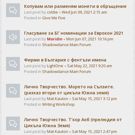
Копувам или разменям монети в обръщение
Last post by
coldie
«
Wed Jun 09, 2021 2:15 am
Posted in
Give Me Five
Гласуване за БГ номинации за Еврокон 2021
Last post by
Moridin
«
Mon Jun 07, 2021 10:16 pm
Posted in
Shadowdance Main Forum
Фирми в България с фентъзи имена
Last post by
LightOne
«
Sat May 22, 2021 9:20 am
Posted in
Shadowdance Main Forum
Лично Творчество. Морето на Сълзите.
(разказ втори от цикъла Южна земя)
Last post by
Mat Kauton
«
Sat May 15, 2021 3:12 pm
Posted in
Writing Workshop
Лично Творчество. Т'хор Аоб (прелюдия от
Цикъла Южна Земя)
Last post by
Mat Kauton
«
Sat May 15, 2021 2:47 pm