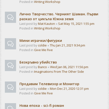
Posted in
Writing Workshop
Лично Творчество. Черният Шаман. Първи
разказ от цикъла Южна земя
Last post by
Mat Kauton
«
Sat May 15, 2021 1:55 pm
Posted in
Writing Workshop
Мини играчки/фигурки
Last post by
coldie
«
Thu Jan 21, 2021 9:34 pm
Posted in
Give Me Five
Безкръвно убийство
Last post by
Валсо
«
Wed Jan 06, 2021 11:56 pm
Posted in
Imaginations From The Other Side
Продавам Телевизор и Монитор
Last post by
coldie
«
Mon Dec 21, 2020 12:31 pm
Posted in
Give Me Five
Нова епоха - sci-fi роман