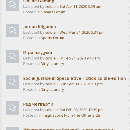
Online Gaming
Last post by
coldie
«
Sat Apr 11, 2020 3:59 pm
Posted in
Games Forum
Jordan Kilganon
Last post by
coldie
«
Wed Mar 04, 2020 5:31 pm
Posted in
Sports Forum
Игра на думи
Last post by
coldie
«
Fri Feb 21, 2020 9:48 am
Posted in
Dirty Laundry
Social Justice in Speculative Fiction coldie edition
Last post by
coldie
«
Sun Feb 09, 2020 5:01 pm
Posted in
Dirty Laundry
Ред четвърти
Last post by
coldie
«
Sat Feb 08, 2020 12:39 pm
Posted in
Imaginations From The Other Side
"Изпитанието на Розара" - ново фентъзи