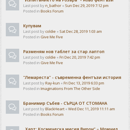
Last post by
n_bathor
«
Sun Dec 29, 2019 7:12 pm
Posted in
Books Forum
Купувам
Last post by
coldie
«
Sat Dec 28, 2019 1:03 am
Posted in
Give Me Five
Разменям нов таблет за стар лаптоп
Last post by
coldie
«
Fri Dec 20, 2019 7:42 pm
Posted in
Give Me Five
"Лемареста" - съвременна фентъзи история
Last post by
Ray-kun
«
Fri Dec 13, 2019 6:33 pm
Posted in
Imaginations From The Other Side
Бранимир Събев - СЪРЦА ОТ СТОМАНА
Last post by
BlackHeart
«
Wed Dec 11, 2019 11:11 am
Posted in
Books Forum
„Харт: Космическа мисия Вирон“ – Момчил