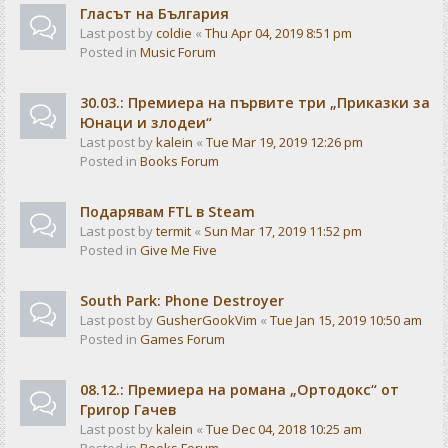
Гласът на България
Last post by
coldie
«
Thu Apr 04, 2019 8:51 pm
Posted in
Music Forum
30.03.: Премиера на първите три „Приказки за
Юнаци и злодеи“
Last post by
kalein
«
Tue Mar 19, 2019 12:26 pm
Posted in
Books Forum
Подарявам FTL в Steam
Last post by
termit
«
Sun Mar 17, 2019 11:52 pm
Posted in
Give Me Five
South Park: Phone Destroyer
Last post by
GusherGookVim
«
Tue Jan 15, 2019 10:50 am
Posted in
Games Forum
08.12.: Премиера на романа „Ортодокс“ от
Григор Гачев
Last post by
kalein
«
Tue Dec 04, 2018 10:25 am