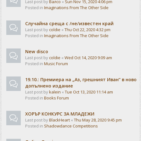
Last post by
Валсо
«
Sun Nov 15, 2020 4:06 pm
Posted in
Imaginations From The Other Side
Случайна среща с /не/известен край
Last post by
coldie
«
Thu Oct 22, 2020 4:32 pm
Posted in
Imaginations From The Other Side
New disco
Last post by
coldie
«
Wed Oct 14, 2020 9:09 am
Posted in
Music Forum
19.10.: Премиера на „Аз, грешният Иван“ в ново
допълнено издание
Last post by
kalein
«
Tue Oct 13, 2020 11:14 am
Posted in
Books Forum
ХОРЪР КОНКУРС ЗА МЛАДЕЖИ
Last post by
BlackHeart
«
Thu May 28, 2020 9:45 pm
Posted in
Shadowdance Competitions