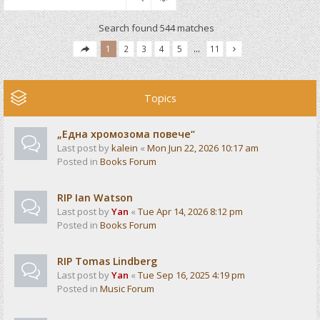
Search found 544 matches
1
2
3
4
5
…
11
Topics
„Една хромозома повече“
Last post by
kalein
«
Mon Jun 22, 2026 10:17 am
Posted in
Books Forum
RIP Ian Watson
Last post by
Yan
«
Tue Apr 14, 2026 8:12 pm
Posted in
Books Forum
RIP Tomas Lindberg
Last post by
Yan
«
Tue Sep 16, 2025 4:19 pm
Posted in
Music Forum