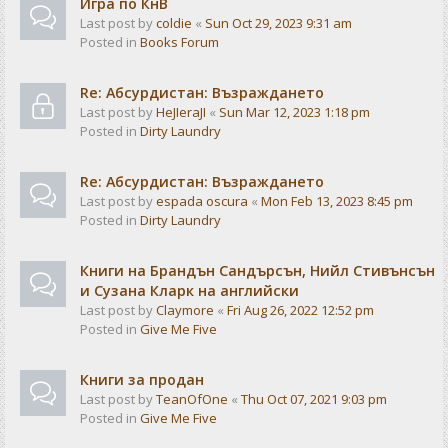
Игра по КнВ
Last post by
coldie
«
Sun Oct 29, 2023 9:31 am
Posted in
Books Forum
Re: Абсурдистан: Възраждането
Last post by
HeJIeraJI
«
Sun Mar 12, 2023 1:18 pm
Posted in
Dirty Laundry
Re: Абсурдистан: Възраждането
Last post by
espada oscura
«
Mon Feb 13, 2023 8:45 pm
Posted in
Dirty Laundry
Книги на Брандън Сандърсън, Нийл Стивънсън
и Сузана Кларк на английски
Last post by
Claymore
«
Fri Aug 26, 2022 12:52 pm
Posted in
Give Me Five
Книги за продан
Last post by
TeanOfOne
«
Thu Oct 07, 2021 9:03 pm
Posted in
Give Me Five