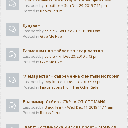
Last post by
n_bathor
«
Sun Dec 29, 2019 7:12 pm
Posted in
Books Forum
Купувам
Last post by
coldie
«
Sat Dec 28, 2019 1:03 am
Posted in
Give Me Five
Разменям нов таблет за стар лаптоп
Last post by
coldie
«
Fri Dec 20, 2019 7:42 pm
Posted in
Give Me Five
"Лемареста" - съвременна фентъзи история
Last post by
Ray-kun
«
Fri Dec 13, 2019 6:33 pm
Posted in
Imaginations From The Other Side
Бранимир Събев - СЪРЦА ОТ СТОМАНА
Last post by
BlackHeart
«
Wed Dec 11, 2019 11:11 am
Posted in
Books Forum
„Харт: Космическа мисия Вирон“ – Момчил