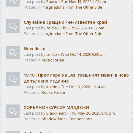
Last post by
Валсо
«
Sun Nov 15, 2020 4:06 pm
Posted in
Imaginations From The Other Side
Случайна среща с /не/известен край
Last post by
coldie
«
Thu Oct 22, 2020 4:32 pm
Posted in
Imaginations From The Other Side
New disco
Last post by
coldie
«
Wed Oct 14, 2020 9:09 am
Posted in
Music Forum
19.10.: Премиера на „Аз, грешният Иван“ в ново
допълнено издание
Last post by
kalein
«
Tue Oct 13, 2020 11:14 am
Posted in
Books Forum
ХОРЪР КОНКУРС ЗА МЛАДЕЖИ
Last post by
BlackHeart
«
Thu May 28, 2020 9:45 pm
Posted in
Shadowdance Competitions