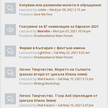
Копувам или разменям монети в обръщение
Last post by
coldie
«
Wed Jun 09, 2021 2:15 am
Posted in
Give Me Five
Гласуване за БГ номинации за Еврокон 2021
Last post by
Moridin
«
Mon Jun 07, 2021 10:16 pm
Posted in
Shadowdance Main Forum
Фирми в България с фентъзи имена
Last post by
LightOne
«
Sat May 22, 2021 9:20 am
Posted in
Shadowdance Main Forum
Лично Творчество. Морето на Сълзите.
(разказ втори от цикъла Южна земя)
Last post by
Mat Kauton
«
Sat May 15, 2021 3:12 pm
Posted in
Writing Workshop
Лично Творчество. Т'хор Аоб (прелюдия от
Цикъла Южна Земя)
Last post by
Mat Kauton
«
Sat May 15, 2021 2:47 pm