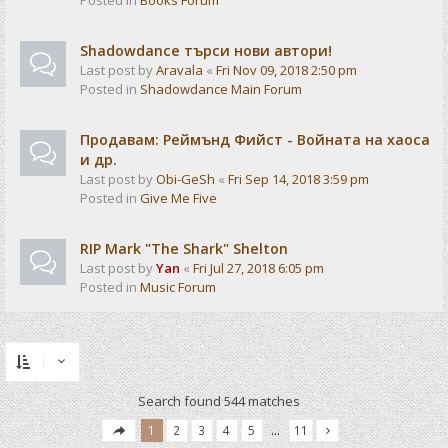
Posted in
Books Forum
Shadowdance търси нови автори!
Last post by
Aravala
«
Fri Nov 09, 2018 2:50 pm
Posted in
Shadowdance Main Forum
Продавам: Реймънд Фийст - Войната на хаоса
и др.
Last post by
Obi-GeSh
«
Fri Sep 14, 2018 3:59 pm
Posted in
Give Me Five
RIP Mark "The Shark" Shelton
Last post by
Yan
«
Fri Jul 27, 2018 6:05 pm
Posted in
Music Forum
Search found 544 matches
1
2
3
4
5
…
11