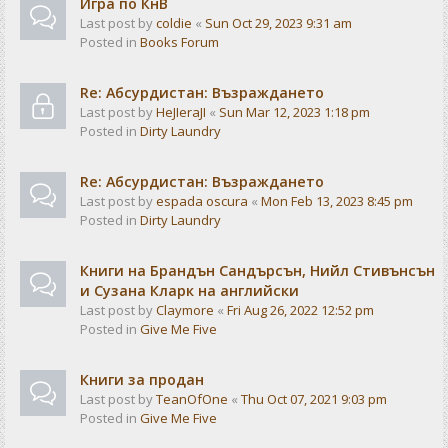
Игра по КнВ
Last post by
coldie
«
Sun Oct 29, 2023 9:31 am
Posted in
Books Forum
Re: Абсурдистан: Възраждането
Last post by
HeJIeraJI
«
Sun Mar 12, 2023 1:18 pm
Posted in
Dirty Laundry
Re: Абсурдистан: Възраждането
Last post by
espada oscura
«
Mon Feb 13, 2023 8:45 pm
Posted in
Dirty Laundry
Книги на Брандън Сандърсън, Нийл Стивънсън
и Сузана Кларк на английски
Last post by
Claymore
«
Fri Aug 26, 2022 12:52 pm
Posted in
Give Me Five
Книги за продан
Last post by
TeanOfOne
«
Thu Oct 07, 2021 9:03 pm
Posted in
Give Me Five