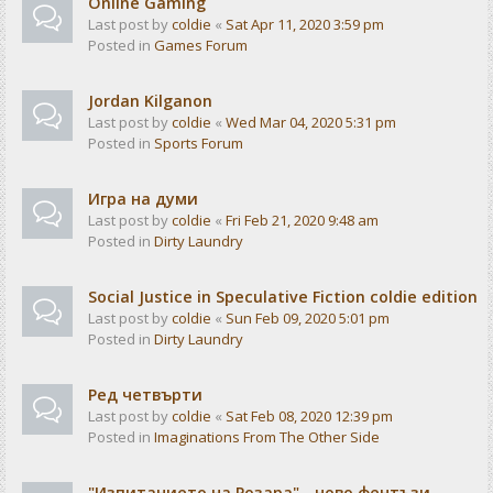
Online Gaming
Last post by
coldie
«
Sat Apr 11, 2020 3:59 pm
Posted in
Games Forum
Jordan Kilganon
Last post by
coldie
«
Wed Mar 04, 2020 5:31 pm
Posted in
Sports Forum
Игра на думи
Last post by
coldie
«
Fri Feb 21, 2020 9:48 am
Posted in
Dirty Laundry
Social Justice in Speculative Fiction coldie edition
Last post by
coldie
«
Sun Feb 09, 2020 5:01 pm
Posted in
Dirty Laundry
Ред четвърти
Last post by
coldie
«
Sat Feb 08, 2020 12:39 pm
Posted in
Imaginations From The Other Side
"Изпитанието на Розара" - ново фентъзи