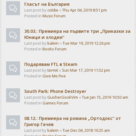
Гласът на България
Last post by
coldie
«
Thu Apr 04, 2019 8:51 pm
Posted in
Music Forum
30.03.: Премиера на първите три „Приказки за
Юнаци и злодеи“
Last post by
kalein
«
Tue Mar 19, 2019 12:26 pm
Posted in
Books Forum
Подарявам FTL в Steam
Last post by
termit
«
Sun Mar 17, 2019 11:52 pm
Posted in
Give Me Five
South Park: Phone Destroyer
Last post by
GusherGookVim
«
Tue Jan 15, 2019 10:50 am
Posted in
Games Forum
08.12.: Премиера на романа „Ортодокс“ от
Григор Гачев
Last post by
kalein
«
Tue Dec 04, 2018 10:25 am