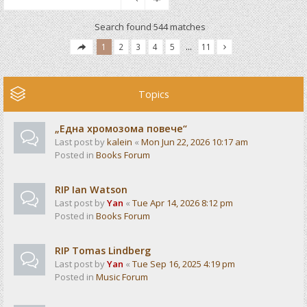
Search found 544 matches
1
2
3
4
5
…
11
Topics
„Една хромозома повече“
Last post by
kalein
«
Mon Jun 22, 2026 10:17 am
Posted in
Books Forum
RIP Ian Watson
Last post by
Yan
«
Tue Apr 14, 2026 8:12 pm
Posted in
Books Forum
RIP Tomas Lindberg
Last post by
Yan
«
Tue Sep 16, 2025 4:19 pm
Posted in
Music Forum