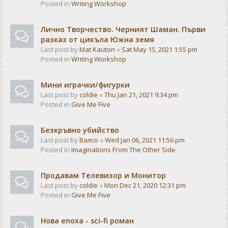
Posted in
Writing Workshop
Лично Творчество. Черният Шаман. Първи
разказ от цикъла Южна земя
Last post by
Mat Kauton
«
Sat May 15, 2021 1:55 pm
Posted in
Writing Workshop
Мини играчки/фигурки
Last post by
coldie
«
Thu Jan 21, 2021 9:34 pm
Posted in
Give Me Five
Безкръвно убийство
Last post by
Валсо
«
Wed Jan 06, 2021 11:56 pm
Posted in
Imaginations From The Other Side
Продавам Телевизор и Монитор
Last post by
coldie
«
Mon Dec 21, 2020 12:31 pm
Posted in
Give Me Five
Нова епоха - sci-fi роман