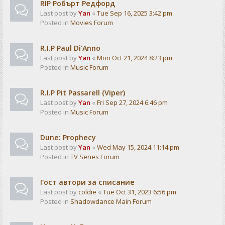
RIP Робърт Редфорд
Last post by
Yan
«
Tue Sep 16, 2025 3:42 pm
Posted in
Movies Forum
R.I.P Paul Di'Anno
Last post by
Yan
«
Mon Oct 21, 2024 8:23 pm
Posted in
Music Forum
R.I.P Pit Passarell (Viper)
Last post by
Yan
«
Fri Sep 27, 2024 6:46 pm
Posted in
Music Forum
Dune: Prophecy
Last post by
Yan
«
Wed May 15, 2024 11:14 pm
Posted in
TV Series Forum
Гост автори за списание
Last post by
coldie
«
Tue Oct 31, 2023 6:56 pm
Posted in
Shadowdance Main Forum