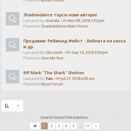
Posted in
Books Forum
Shadowdance търси нови автори!
Last post by
Aravala
«
Fri Nov 09, 2018 2:50 pm
Posted in
Shadowdance Main Forum
Продавам: Реймънд Фийст - Войната на хаоса
и др.
Last post by
Obi-GeSh
«
Fri Sep 14, 2018 3:59 pm
Posted in
Give Me Five
RIP Mark "The Shark" Shelton
Last post by
Yan
«
Fri Jul 27, 2018 6:05 pm
Posted in
Music Forum
Search found 544 matches
1
2
3
4
5
…
11