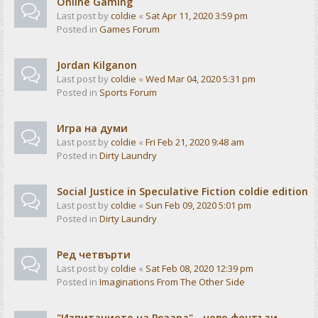
Online Gaming
Last post by
coldie
«
Sat Apr 11, 2020 3:59 pm
Posted in
Games Forum
Jordan Kilganon
Last post by
coldie
«
Wed Mar 04, 2020 5:31 pm
Posted in
Sports Forum
Игра на думи
Last post by
coldie
«
Fri Feb 21, 2020 9:48 am
Posted in
Dirty Laundry
Social Justice in Speculative Fiction coldie edition
Last post by
coldie
«
Sun Feb 09, 2020 5:01 pm
Posted in
Dirty Laundry
Ред четвърти
Last post by
coldie
«
Sat Feb 08, 2020 12:39 pm
Posted in
Imaginations From The Other Side
"Изпитанието на Розара" - ново фентъзи