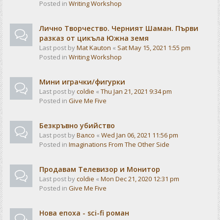
Posted in
Writing Workshop
Лично Творчество. Черният Шаман. Първи
разказ от цикъла Южна земя
Last post by
Mat Kauton
«
Sat May 15, 2021 1:55 pm
Posted in
Writing Workshop
Мини играчки/фигурки
Last post by
coldie
«
Thu Jan 21, 2021 9:34 pm
Posted in
Give Me Five
Безкръвно убийство
Last post by
Валсо
«
Wed Jan 06, 2021 11:56 pm
Posted in
Imaginations From The Other Side
Продавам Телевизор и Монитор
Last post by
coldie
«
Mon Dec 21, 2020 12:31 pm
Posted in
Give Me Five
Нова епоха - sci-fi роман