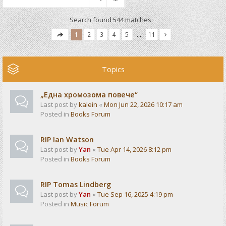
Search found 544 matches
1
2
3
4
5
…
11
Topics
„Една хромозома повече“
Last post by
kalein
«
Mon Jun 22, 2026 10:17 am
Posted in
Books Forum
RIP Ian Watson
Last post by
Yan
«
Tue Apr 14, 2026 8:12 pm
Posted in
Books Forum
RIP Tomas Lindberg
Last post by
Yan
«
Tue Sep 16, 2025 4:19 pm
Posted in
Music Forum