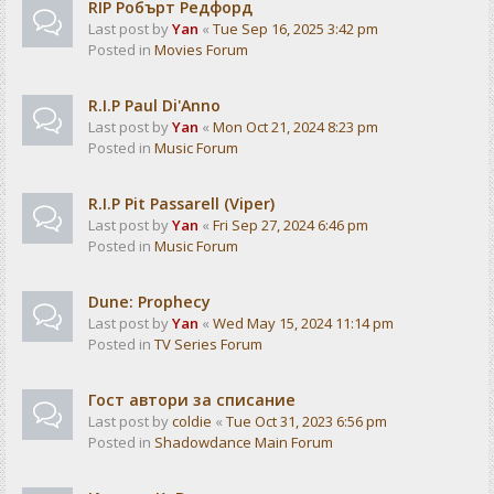
RIP Робърт Редфорд
Last post by
Yan
«
Tue Sep 16, 2025 3:42 pm
Posted in
Movies Forum
R.I.P Paul Di'Anno
Last post by
Yan
«
Mon Oct 21, 2024 8:23 pm
Posted in
Music Forum
R.I.P Pit Passarell (Viper)
Last post by
Yan
«
Fri Sep 27, 2024 6:46 pm
Posted in
Music Forum
Dune: Prophecy
Last post by
Yan
«
Wed May 15, 2024 11:14 pm
Posted in
TV Series Forum
Гост автори за списание
Last post by
coldie
«
Tue Oct 31, 2023 6:56 pm
Posted in
Shadowdance Main Forum