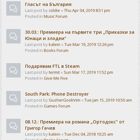
Гласът на България
Last post by
coldie
«
Thu Apr 04, 2019 8:51 pm
Posted in
Music Forum
30.03.: Премиера на първите три „Приказки за
Юнаци и злодеи“
Last post by
kalein
«
Tue Mar 19, 2019 12:26 pm
Posted in
Books Forum
Подарявам FTL в Steam
Last post by
termit
«
Sun Mar 17, 2019 11:52 pm
Posted in
Give Me Five
South Park: Phone Destroyer
Last post by
GusherGookVim
«
Tue Jan 15, 2019 10:50 am
Posted in
Games Forum
08.12.: Премиера на романа „Ортодокс“ от
Григор Гачев
Last post by
kalein
«
Tue Dec 04, 2018 10:25 am