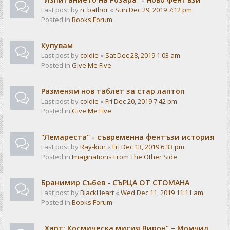
Last post by
n_bathor
«
Sun Dec 29, 2019 7:12 pm
Posted in
Books Forum
Купувам
Last post by
coldie
«
Sat Dec 28, 2019 1:03 am
Posted in
Give Me Five
Разменям нов таблет за стар лаптоп
Last post by
coldie
«
Fri Dec 20, 2019 7:42 pm
Posted in
Give Me Five
"Лемареста" - съвременна фентъзи история
Last post by
Ray-kun
«
Fri Dec 13, 2019 6:33 pm
Posted in
Imaginations From The Other Side
Бранимир Събев - СЪРЦА ОТ СТОМАНА
Last post by
BlackHeart
«
Wed Dec 11, 2019 11:11 am
Posted in
Books Forum
„Харт: Космическа мисия Вирон“ – Момчил