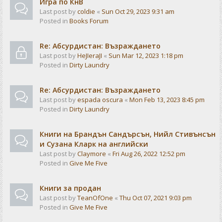
Игра по КнВ
Last post by
coldie
«
Sun Oct 29, 2023 9:31 am
Posted in
Books Forum
Re: Абсурдистан: Възраждането
Last post by
HeJIeraJI
«
Sun Mar 12, 2023 1:18 pm
Posted in
Dirty Laundry
Re: Абсурдистан: Възраждането
Last post by
espada oscura
«
Mon Feb 13, 2023 8:45 pm
Posted in
Dirty Laundry
Книги на Брандън Сандърсън, Нийл Стивънсън
и Сузана Кларк на английски
Last post by
Claymore
«
Fri Aug 26, 2022 12:52 pm
Posted in
Give Me Five
Книги за продан
Last post by
TeanOfOne
«
Thu Oct 07, 2021 9:03 pm
Posted in
Give Me Five