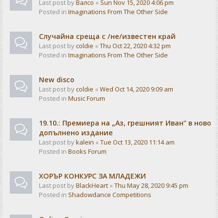
Last post by
Валсо
«
Sun Nov 15, 2020 4:06 pm
Posted in
Imaginations From The Other Side
Случайна среща с /не/известен край
Last post by
coldie
«
Thu Oct 22, 2020 4:32 pm
Posted in
Imaginations From The Other Side
New disco
Last post by
coldie
«
Wed Oct 14, 2020 9:09 am
Posted in
Music Forum
19.10.: Премиера на „Аз, грешният Иван“ в ново
допълнено издание
Last post by
kalein
«
Tue Oct 13, 2020 11:14 am
Posted in
Books Forum
ХОРЪР КОНКУРС ЗА МЛАДЕЖИ
Last post by
BlackHeart
«
Thu May 28, 2020 9:45 pm
Posted in
Shadowdance Competitions