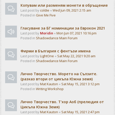
Копувам или разменям монети в обръщение
Last post by
coldie
«
Wed Jun 09, 2021 2:15 am
Posted in
Give Me Five
Гласуване за БГ номинации за Еврокон 2021
Last post by
Moridin
«
Mon Jun 07, 2021 10:16 pm
Posted in
Shadowdance Main Forum
Фирми в България с фентъзи имена
Last post by
LightOne
«
Sat May 22, 2021 9:20 am
Posted in
Shadowdance Main Forum
Лично Творчество. Морето на Сълзите.
(разказ втори от цикъла Южна земя)
Last post by
Mat Kauton
«
Sat May 15, 2021 3:12 pm
Posted in
Writing Workshop
Лично Творчество. Т'хор Аоб (прелюдия от
Цикъла Южна Земя)
Last post by
Mat Kauton
«
Sat May 15, 2021 2:47 pm