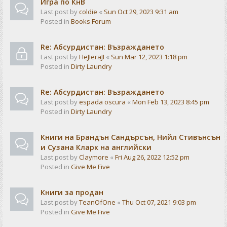
Игра по КнВ
Last post by
coldie
«
Sun Oct 29, 2023 9:31 am
Posted in
Books Forum
Re: Абсурдистан: Възраждането
Last post by
HeJIeraJI
«
Sun Mar 12, 2023 1:18 pm
Posted in
Dirty Laundry
Re: Абсурдистан: Възраждането
Last post by
espada oscura
«
Mon Feb 13, 2023 8:45 pm
Posted in
Dirty Laundry
Книги на Брандън Сандърсън, Нийл Стивънсън
и Сузана Кларк на английски
Last post by
Claymore
«
Fri Aug 26, 2022 12:52 pm
Posted in
Give Me Five
Книги за продан
Last post by
TeanOfOne
«
Thu Oct 07, 2021 9:03 pm
Posted in
Give Me Five