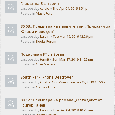
Гласът на България
Last post by
coldie
«
Thu Apr 04, 2019 8:51 pm
Posted in
Music Forum
30.03.: Премиера на първите три „Приказки за
Юнаци и злодеи“
Last post by
kalein
«
Tue Mar 19, 2019 12:26 pm
Posted in
Books Forum
Подарявам FTL в Steam
Last post by
termit
«
Sun Mar 17, 2019 11:52 pm
Posted in
Give Me Five
South Park: Phone Destroyer
Last post by
GusherGookVim
«
Tue Jan 15, 2019 10:50 am
Posted in
Games Forum
08.12.: Премиера на романа „Ортодокс“ от
Григор Гачев
Last post by
kalein
«
Tue Dec 04, 2018 10:25 am