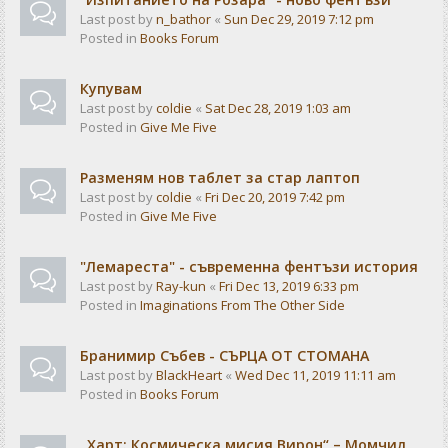
Last post by
n_bathor
«
Sun Dec 29, 2019 7:12 pm
Posted in
Books Forum
Купувам
Last post by
coldie
«
Sat Dec 28, 2019 1:03 am
Posted in
Give Me Five
Разменям нов таблет за стар лаптоп
Last post by
coldie
«
Fri Dec 20, 2019 7:42 pm
Posted in
Give Me Five
"Лемареста" - съвременна фентъзи история
Last post by
Ray-kun
«
Fri Dec 13, 2019 6:33 pm
Posted in
Imaginations From The Other Side
Бранимир Събев - СЪРЦА ОТ СТОМАНА
Last post by
BlackHeart
«
Wed Dec 11, 2019 11:11 am
Posted in
Books Forum
„Харт: Космическа мисия Вирон“ – Момчил