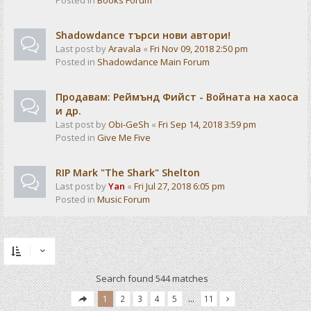
Posted in
Books Forum
Shadowdance търси нови автори!
Last post by
Aravala
«
Fri Nov 09, 2018 2:50 pm
Posted in
Shadowdance Main Forum
Продавам: Реймънд Фийст - Войната на хаоса
и др.
Last post by
Obi-GeSh
«
Fri Sep 14, 2018 3:59 pm
Posted in
Give Me Five
RIP Mark "The Shark" Shelton
Last post by
Yan
«
Fri Jul 27, 2018 6:05 pm
Posted in
Music Forum
Search found 544 matches
1
2
3
4
5
…
11