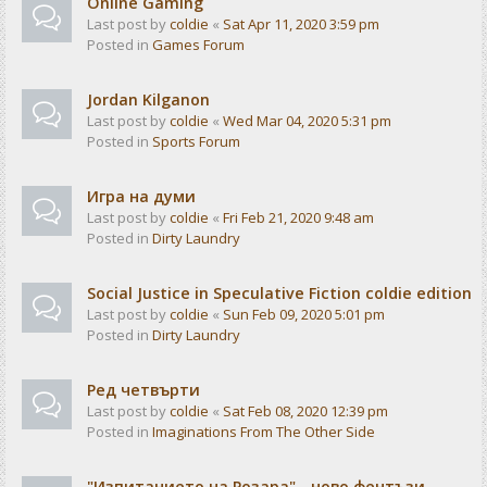
Online Gaming
Last post by
coldie
«
Sat Apr 11, 2020 3:59 pm
Posted in
Games Forum
Jordan Kilganon
Last post by
coldie
«
Wed Mar 04, 2020 5:31 pm
Posted in
Sports Forum
Игра на думи
Last post by
coldie
«
Fri Feb 21, 2020 9:48 am
Posted in
Dirty Laundry
Social Justice in Speculative Fiction coldie edition
Last post by
coldie
«
Sun Feb 09, 2020 5:01 pm
Posted in
Dirty Laundry
Ред четвърти
Last post by
coldie
«
Sat Feb 08, 2020 12:39 pm
Posted in
Imaginations From The Other Side
"Изпитанието на Розара" - ново фентъзи