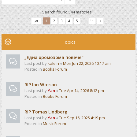
Search found 544 matches
1
2
3
4
5
…
11
Topics
„Една хромозома повече“
Last post by
kalein
«
Mon Jun 22, 2026 10:17 am
Posted in
Books Forum
RIP Ian Watson
Last post by
Yan
«
Tue Apr 14, 2026 8:12 pm
Posted in
Books Forum
RIP Tomas Lindberg
Last post by
Yan
«
Tue Sep 16, 2025 4:19 pm
Posted in
Music Forum