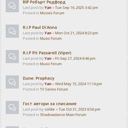
RIP Робърт Редфорд
Last post by
Yan
«
Tue Sep 16, 2025 3:42 pm
Posted in
Movies Forum
R.I.P Paul Di'Anno
Last post by
Yan
«
Mon Oct 21, 2024 8:23 pm
Posted in
Music Forum
R.I.P Pit Passarell (Viper)
Last post by
Yan
«
Fri Sep 27, 2024 6:46 pm
Posted in
Music Forum
Dune: Prophecy
Last post by
Yan
«
Wed May 15, 2024 11:14 pm
Posted in
TV Series Forum
Гост автори за списание
Last post by
coldie
«
Tue Oct 31, 2023 6:56 pm
Posted in
Shadowdance Main Forum