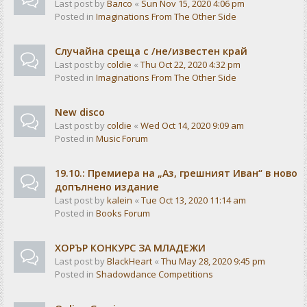
Last post by
Валсо
«
Sun Nov 15, 2020 4:06 pm
Posted in
Imaginations From The Other Side
Случайна среща с /не/известен край
Last post by
coldie
«
Thu Oct 22, 2020 4:32 pm
Posted in
Imaginations From The Other Side
New disco
Last post by
coldie
«
Wed Oct 14, 2020 9:09 am
Posted in
Music Forum
19.10.: Премиера на „Аз, грешният Иван“ в ново
допълнено издание
Last post by
kalein
«
Tue Oct 13, 2020 11:14 am
Posted in
Books Forum
ХОРЪР КОНКУРС ЗА МЛАДЕЖИ
Last post by
BlackHeart
«
Thu May 28, 2020 9:45 pm
Posted in
Shadowdance Competitions