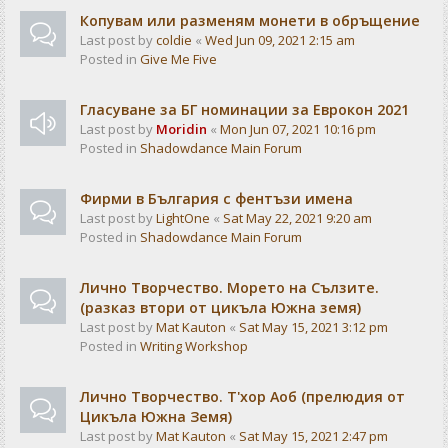
Копувам или разменям монети в обръщение
Last post by
coldie
«
Wed Jun 09, 2021 2:15 am
Posted in
Give Me Five
Гласуване за БГ номинации за Еврокон 2021
Last post by
Moridin
«
Mon Jun 07, 2021 10:16 pm
Posted in
Shadowdance Main Forum
Фирми в България с фентъзи имена
Last post by
LightOne
«
Sat May 22, 2021 9:20 am
Posted in
Shadowdance Main Forum
Лично Творчество. Морето на Сълзите.
(разказ втори от цикъла Южна земя)
Last post by
Mat Kauton
«
Sat May 15, 2021 3:12 pm
Posted in
Writing Workshop
Лично Творчество. Т'хор Аоб (прелюдия от
Цикъла Южна Земя)
Last post by
Mat Kauton
«
Sat May 15, 2021 2:47 pm