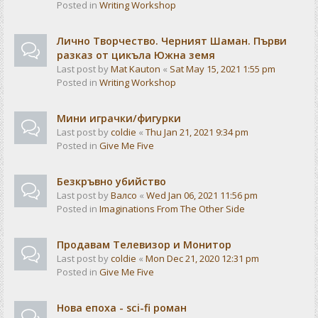
Posted in
Writing Workshop
Лично Творчество. Черният Шаман. Първи
разказ от цикъла Южна земя
Last post by
Mat Kauton
«
Sat May 15, 2021 1:55 pm
Posted in
Writing Workshop
Мини играчки/фигурки
Last post by
coldie
«
Thu Jan 21, 2021 9:34 pm
Posted in
Give Me Five
Безкръвно убийство
Last post by
Валсо
«
Wed Jan 06, 2021 11:56 pm
Posted in
Imaginations From The Other Side
Продавам Телевизор и Монитор
Last post by
coldie
«
Mon Dec 21, 2020 12:31 pm
Posted in
Give Me Five
Нова епоха - sci-fi роман