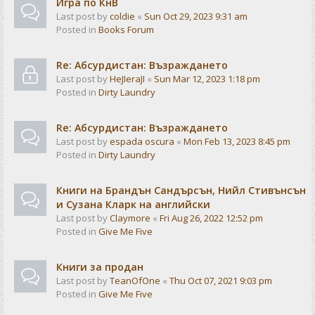
Игра по КнВ
Last post by
coldie
«
Sun Oct 29, 2023 9:31 am
Posted in
Books Forum
Re: Абсурдистан: Възраждането
Last post by
HeJIeraJI
«
Sun Mar 12, 2023 1:18 pm
Posted in
Dirty Laundry
Re: Абсурдистан: Възраждането
Last post by
espada oscura
«
Mon Feb 13, 2023 8:45 pm
Posted in
Dirty Laundry
Книги на Брандън Сандърсън, Нийл Стивънсън
и Сузана Кларк на английски
Last post by
Claymore
«
Fri Aug 26, 2022 12:52 pm
Posted in
Give Me Five
Книги за продан
Last post by
TeanOfOne
«
Thu Oct 07, 2021 9:03 pm
Posted in
Give Me Five