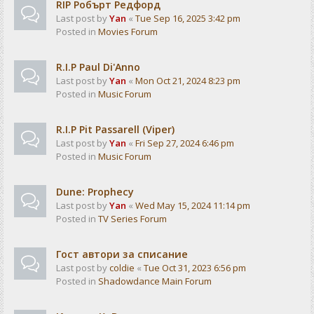
RIP Робърт Редфорд
Last post by
Yan
«
Tue Sep 16, 2025 3:42 pm
Posted in
Movies Forum
R.I.P Paul Di'Anno
Last post by
Yan
«
Mon Oct 21, 2024 8:23 pm
Posted in
Music Forum
R.I.P Pit Passarell (Viper)
Last post by
Yan
«
Fri Sep 27, 2024 6:46 pm
Posted in
Music Forum
Dune: Prophecy
Last post by
Yan
«
Wed May 15, 2024 11:14 pm
Posted in
TV Series Forum
Гост автори за списание
Last post by
coldie
«
Tue Oct 31, 2023 6:56 pm
Posted in
Shadowdance Main Forum