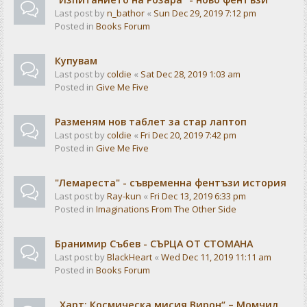
Last post by
n_bathor
«
Sun Dec 29, 2019 7:12 pm
Posted in
Books Forum
Купувам
Last post by
coldie
«
Sat Dec 28, 2019 1:03 am
Posted in
Give Me Five
Разменям нов таблет за стар лаптоп
Last post by
coldie
«
Fri Dec 20, 2019 7:42 pm
Posted in
Give Me Five
"Лемареста" - съвременна фентъзи история
Last post by
Ray-kun
«
Fri Dec 13, 2019 6:33 pm
Posted in
Imaginations From The Other Side
Бранимир Събев - СЪРЦА ОТ СТОМАНА
Last post by
BlackHeart
«
Wed Dec 11, 2019 11:11 am
Posted in
Books Forum
„Харт: Космическа мисия Вирон“ – Момчил