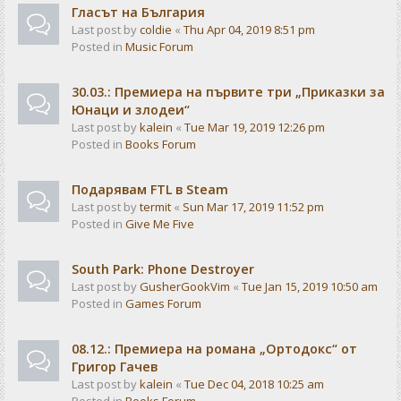
Гласът на България
Last post by
coldie
«
Thu Apr 04, 2019 8:51 pm
Posted in
Music Forum
30.03.: Премиера на първите три „Приказки за
Юнаци и злодеи“
Last post by
kalein
«
Tue Mar 19, 2019 12:26 pm
Posted in
Books Forum
Подарявам FTL в Steam
Last post by
termit
«
Sun Mar 17, 2019 11:52 pm
Posted in
Give Me Five
South Park: Phone Destroyer
Last post by
GusherGookVim
«
Tue Jan 15, 2019 10:50 am
Posted in
Games Forum
08.12.: Премиера на романа „Ортодокс“ от
Григор Гачев
Last post by
kalein
«
Tue Dec 04, 2018 10:25 am