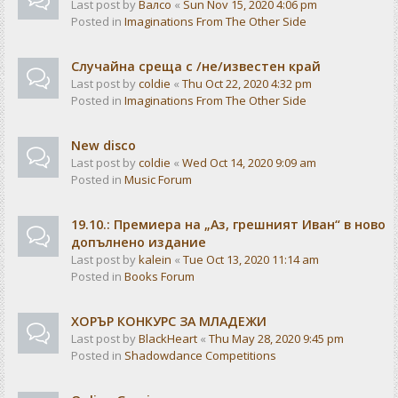
Last post by
Валсо
«
Sun Nov 15, 2020 4:06 pm
Posted in
Imaginations From The Other Side
Случайна среща с /не/известен край
Last post by
coldie
«
Thu Oct 22, 2020 4:32 pm
Posted in
Imaginations From The Other Side
New disco
Last post by
coldie
«
Wed Oct 14, 2020 9:09 am
Posted in
Music Forum
19.10.: Премиера на „Аз, грешният Иван“ в ново
допълнено издание
Last post by
kalein
«
Tue Oct 13, 2020 11:14 am
Posted in
Books Forum
ХОРЪР КОНКУРС ЗА МЛАДЕЖИ
Last post by
BlackHeart
«
Thu May 28, 2020 9:45 pm
Posted in
Shadowdance Competitions