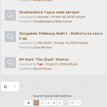
Posted in
Books Forum
Shadowdance търси нови автори!
Last post by
Aravala
«
Fri Nov 09, 2018 2:50 pm
Posted in
Shadowdance Main Forum
Продавам: Реймънд Фийст - Войната на хаоса
и др.
Last post by
Obi-GeSh
«
Fri Sep 14, 2018 3:59 pm
Posted in
Give Me Five
RIP Mark "The Shark" Shelton
Last post by
Yan
«
Fri Jul 27, 2018 6:05 pm
Posted in
Music Forum
Search found 544 matches
1
2
3
4
5
…
11