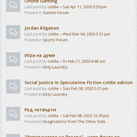
Online Gaming
Last post by
coldie
«
Sat Apr 11, 2020 3:59 pm
Posted in
Games Forum
Jordan Kilganon
Last post by
coldie
«
Wed Mar 04, 2020 5:31 pm
Posted in
Sports Forum
Игра на думи
Last post by
coldie
«
Fri Feb 21, 2020 9:48 am
Posted in
Dirty Laundry
Social Justice in Speculative Fiction coldie edition
Last post by
coldie
«
Sun Feb 09, 2020 5:01 pm
Posted in
Dirty Laundry
Ред четвърти
Last post by
coldie
«
Sat Feb 08, 2020 12:39 pm
Posted in
Imaginations From The Other Side
"Изпитанието на Розара" - ново фентъзи