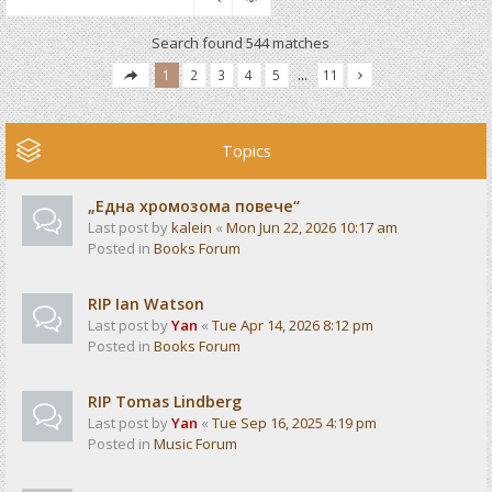
Search found 544 matches
1
2
3
4
5
…
11
Topics
„Една хромозома повече“
Last post by
kalein
«
Mon Jun 22, 2026 10:17 am
Posted in
Books Forum
RIP Ian Watson
Last post by
Yan
«
Tue Apr 14, 2026 8:12 pm
Posted in
Books Forum
RIP Tomas Lindberg
Last post by
Yan
«
Tue Sep 16, 2025 4:19 pm
Posted in
Music Forum