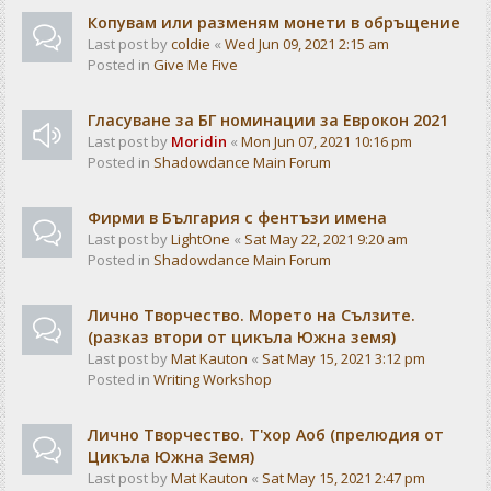
Копувам или разменям монети в обръщение
Last post by
coldie
«
Wed Jun 09, 2021 2:15 am
Posted in
Give Me Five
Гласуване за БГ номинации за Еврокон 2021
Last post by
Moridin
«
Mon Jun 07, 2021 10:16 pm
Posted in
Shadowdance Main Forum
Фирми в България с фентъзи имена
Last post by
LightOne
«
Sat May 22, 2021 9:20 am
Posted in
Shadowdance Main Forum
Лично Творчество. Морето на Сълзите.
(разказ втори от цикъла Южна земя)
Last post by
Mat Kauton
«
Sat May 15, 2021 3:12 pm
Posted in
Writing Workshop
Лично Творчество. Т'хор Аоб (прелюдия от
Цикъла Южна Земя)
Last post by
Mat Kauton
«
Sat May 15, 2021 2:47 pm