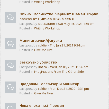
Posted in
Writing Workshop
Лично Творчество. Черният Шаман. Първи
разказ от цикъла Южна земя
Last post by
Mat Kauton
«
Sat May 15, 2021 1:55 pm
Posted in
Writing Workshop
Мини играчки/фигурки
Last post by
coldie
«
Thu Jan 21, 2021 9:34 pm
Posted in
Give Me Five
Безкръвно убийство
Last post by
Валсо
«
Wed Jan 06, 2021 11:56 pm
Posted in
Imaginations From The Other Side
Продавам Телевизор и Монитор
Last post by
coldie
«
Mon Dec 21, 2020 12:31 pm
Posted in
Give Me Five
Нова епоха - sci-fi роман