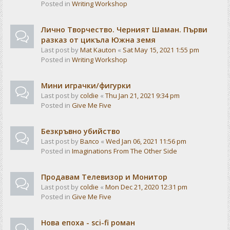
Posted in
Writing Workshop
Лично Творчество. Черният Шаман. Първи
разказ от цикъла Южна земя
Last post by
Mat Kauton
«
Sat May 15, 2021 1:55 pm
Posted in
Writing Workshop
Мини играчки/фигурки
Last post by
coldie
«
Thu Jan 21, 2021 9:34 pm
Posted in
Give Me Five
Безкръвно убийство
Last post by
Валсо
«
Wed Jan 06, 2021 11:56 pm
Posted in
Imaginations From The Other Side
Продавам Телевизор и Монитор
Last post by
coldie
«
Mon Dec 21, 2020 12:31 pm
Posted in
Give Me Five
Нова епоха - sci-fi роман