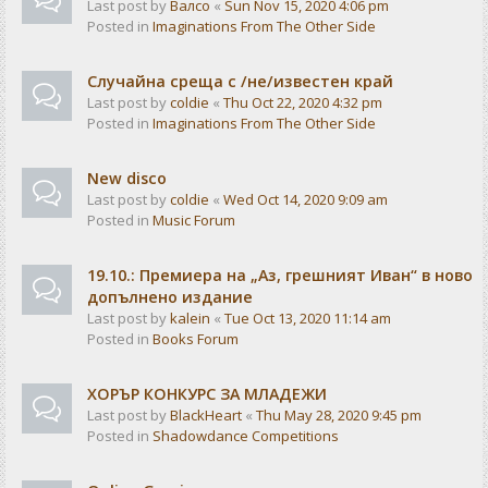
Last post by
Валсо
«
Sun Nov 15, 2020 4:06 pm
Posted in
Imaginations From The Other Side
Случайна среща с /не/известен край
Last post by
coldie
«
Thu Oct 22, 2020 4:32 pm
Posted in
Imaginations From The Other Side
New disco
Last post by
coldie
«
Wed Oct 14, 2020 9:09 am
Posted in
Music Forum
19.10.: Премиера на „Аз, грешният Иван“ в ново
допълнено издание
Last post by
kalein
«
Tue Oct 13, 2020 11:14 am
Posted in
Books Forum
ХОРЪР КОНКУРС ЗА МЛАДЕЖИ
Last post by
BlackHeart
«
Thu May 28, 2020 9:45 pm
Posted in
Shadowdance Competitions