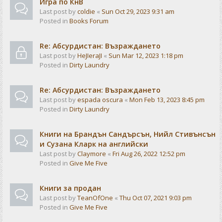
Игра по КнВ
Last post by
coldie
«
Sun Oct 29, 2023 9:31 am
Posted in
Books Forum
Re: Абсурдистан: Възраждането
Last post by
HeJIeraJI
«
Sun Mar 12, 2023 1:18 pm
Posted in
Dirty Laundry
Re: Абсурдистан: Възраждането
Last post by
espada oscura
«
Mon Feb 13, 2023 8:45 pm
Posted in
Dirty Laundry
Книги на Брандън Сандърсън, Нийл Стивънсън
и Сузана Кларк на английски
Last post by
Claymore
«
Fri Aug 26, 2022 12:52 pm
Posted in
Give Me Five
Книги за продан
Last post by
TeanOfOne
«
Thu Oct 07, 2021 9:03 pm
Posted in
Give Me Five