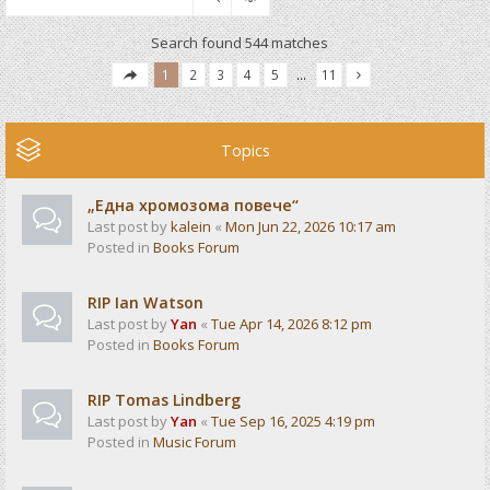
Search found 544 matches
1
2
3
4
5
…
11
Topics
„Една хромозома повече“
Last post by
kalein
«
Mon Jun 22, 2026 10:17 am
Posted in
Books Forum
RIP Ian Watson
Last post by
Yan
«
Tue Apr 14, 2026 8:12 pm
Posted in
Books Forum
RIP Tomas Lindberg
Last post by
Yan
«
Tue Sep 16, 2025 4:19 pm
Posted in
Music Forum