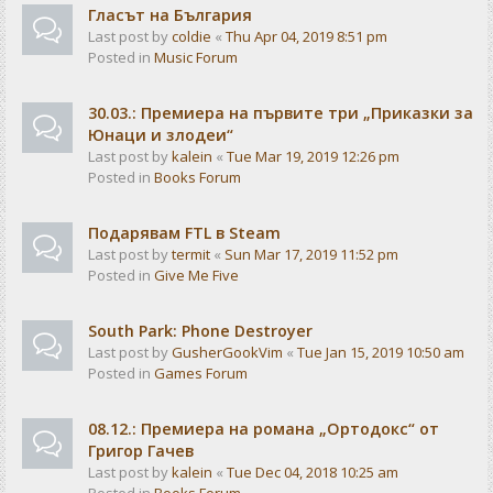
Гласът на България
Last post by
coldie
«
Thu Apr 04, 2019 8:51 pm
Posted in
Music Forum
30.03.: Премиера на първите три „Приказки за
Юнаци и злодеи“
Last post by
kalein
«
Tue Mar 19, 2019 12:26 pm
Posted in
Books Forum
Подарявам FTL в Steam
Last post by
termit
«
Sun Mar 17, 2019 11:52 pm
Posted in
Give Me Five
South Park: Phone Destroyer
Last post by
GusherGookVim
«
Tue Jan 15, 2019 10:50 am
Posted in
Games Forum
08.12.: Премиера на романа „Ортодокс“ от
Григор Гачев
Last post by
kalein
«
Tue Dec 04, 2018 10:25 am