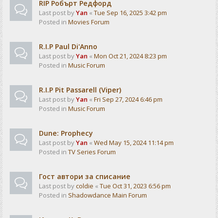
RIP Робърт Редфорд
Last post by
Yan
«
Tue Sep 16, 2025 3:42 pm
Posted in
Movies Forum
R.I.P Paul Di'Anno
Last post by
Yan
«
Mon Oct 21, 2024 8:23 pm
Posted in
Music Forum
R.I.P Pit Passarell (Viper)
Last post by
Yan
«
Fri Sep 27, 2024 6:46 pm
Posted in
Music Forum
Dune: Prophecy
Last post by
Yan
«
Wed May 15, 2024 11:14 pm
Posted in
TV Series Forum
Гост автори за списание
Last post by
coldie
«
Tue Oct 31, 2023 6:56 pm
Posted in
Shadowdance Main Forum