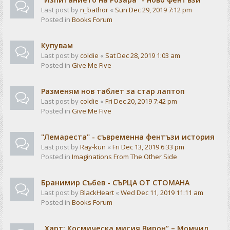
Last post by
n_bathor
«
Sun Dec 29, 2019 7:12 pm
Posted in
Books Forum
Купувам
Last post by
coldie
«
Sat Dec 28, 2019 1:03 am
Posted in
Give Me Five
Разменям нов таблет за стар лаптоп
Last post by
coldie
«
Fri Dec 20, 2019 7:42 pm
Posted in
Give Me Five
"Лемареста" - съвременна фентъзи история
Last post by
Ray-kun
«
Fri Dec 13, 2019 6:33 pm
Posted in
Imaginations From The Other Side
Бранимир Събев - СЪРЦА ОТ СТОМАНА
Last post by
BlackHeart
«
Wed Dec 11, 2019 11:11 am
Posted in
Books Forum
„Харт: Космическа мисия Вирон“ – Момчил