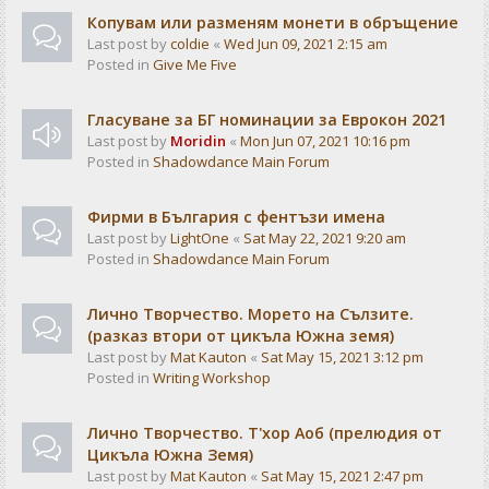
Копувам или разменям монети в обръщение
Last post by
coldie
«
Wed Jun 09, 2021 2:15 am
Posted in
Give Me Five
Гласуване за БГ номинации за Еврокон 2021
Last post by
Moridin
«
Mon Jun 07, 2021 10:16 pm
Posted in
Shadowdance Main Forum
Фирми в България с фентъзи имена
Last post by
LightOne
«
Sat May 22, 2021 9:20 am
Posted in
Shadowdance Main Forum
Лично Творчество. Морето на Сълзите.
(разказ втори от цикъла Южна земя)
Last post by
Mat Kauton
«
Sat May 15, 2021 3:12 pm
Posted in
Writing Workshop
Лично Творчество. Т'хор Аоб (прелюдия от
Цикъла Южна Земя)
Last post by
Mat Kauton
«
Sat May 15, 2021 2:47 pm