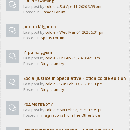
Online Gaming
Last post by
coldie
«
Sat Apr 11, 2020 3:59 pm
Posted in
Games Forum
Jordan Kilganon
Last post by
coldie
«
Wed Mar 04, 2020 5:31 pm
Posted in
Sports Forum
Игра на думи
Last post by
coldie
«
Fri Feb 21, 2020 9:48 am
Posted in
Dirty Laundry
Social Justice in Speculative Fiction coldie edition
Last post by
coldie
«
Sun Feb 09, 2020 5:01 pm
Posted in
Dirty Laundry
Ред четвърти
Last post by
coldie
«
Sat Feb 08, 2020 12:39 pm
Posted in
Imaginations From The Other Side
"Изпитанието на Розара" - ново фентъзи