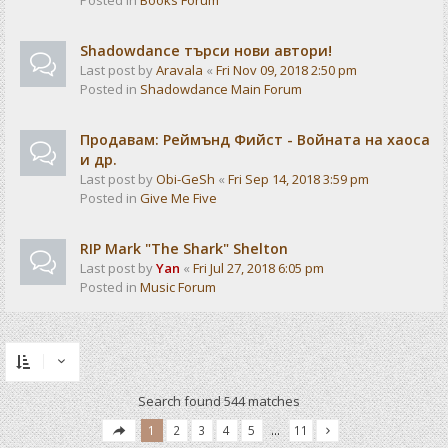
Posted in
Books Forum
Shadowdance търси нови автори!
Last post by
Aravala
«
Fri Nov 09, 2018 2:50 pm
Posted in
Shadowdance Main Forum
Продавам: Реймънд Фийст - Войната на хаоса
и др.
Last post by
Obi-GeSh
«
Fri Sep 14, 2018 3:59 pm
Posted in
Give Me Five
RIP Mark "The Shark" Shelton
Last post by
Yan
«
Fri Jul 27, 2018 6:05 pm
Posted in
Music Forum
Search found 544 matches
1
2
3
4
5
…
11