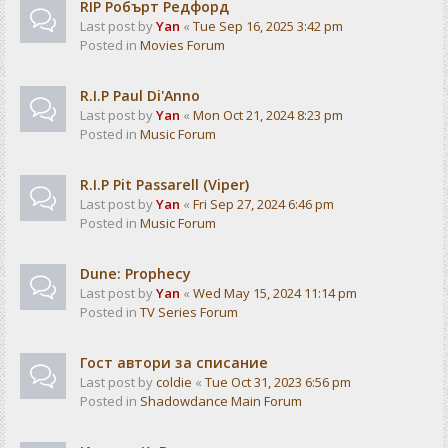
RIP Робърт Редфорд
Last post by
Yan
«
Tue Sep 16, 2025 3:42 pm
Posted in
Movies Forum
R.I.P Paul Di'Anno
Last post by
Yan
«
Mon Oct 21, 2024 8:23 pm
Posted in
Music Forum
R.I.P Pit Passarell (Viper)
Last post by
Yan
«
Fri Sep 27, 2024 6:46 pm
Posted in
Music Forum
Dune: Prophecy
Last post by
Yan
«
Wed May 15, 2024 11:14 pm
Posted in
TV Series Forum
Гост автори за списание
Last post by
coldie
«
Tue Oct 31, 2023 6:56 pm
Posted in
Shadowdance Main Forum