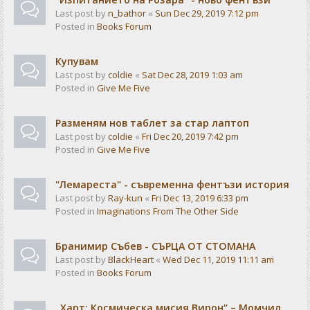
Last post by
n_bathor
«
Sun Dec 29, 2019 7:12 pm
Posted in
Books Forum
Купувам
Last post by
coldie
«
Sat Dec 28, 2019 1:03 am
Posted in
Give Me Five
Разменям нов таблет за стар лаптоп
Last post by
coldie
«
Fri Dec 20, 2019 7:42 pm
Posted in
Give Me Five
"Лемареста" - съвременна фентъзи история
Last post by
Ray-kun
«
Fri Dec 13, 2019 6:33 pm
Posted in
Imaginations From The Other Side
Бранимир Събев - СЪРЦА ОТ СТОМАНА
Last post by
BlackHeart
«
Wed Dec 11, 2019 11:11 am
Posted in
Books Forum
„Харт: Космическа мисия Вирон“ – Момчил