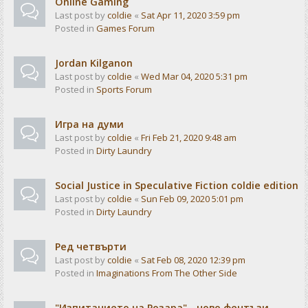
Online Gaming
Last post by
coldie
«
Sat Apr 11, 2020 3:59 pm
Posted in
Games Forum
Jordan Kilganon
Last post by
coldie
«
Wed Mar 04, 2020 5:31 pm
Posted in
Sports Forum
Игра на думи
Last post by
coldie
«
Fri Feb 21, 2020 9:48 am
Posted in
Dirty Laundry
Social Justice in Speculative Fiction coldie edition
Last post by
coldie
«
Sun Feb 09, 2020 5:01 pm
Posted in
Dirty Laundry
Ред четвърти
Last post by
coldie
«
Sat Feb 08, 2020 12:39 pm
Posted in
Imaginations From The Other Side
"Изпитанието на Розара" - ново фентъзи