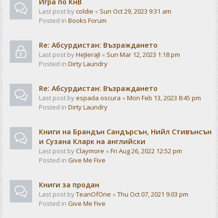
Игра по КнВ
Last post by
coldie
«
Sun Oct 29, 2023 9:31 am
Posted in
Books Forum
Re: Абсурдистан: Възраждането
Last post by
HeJIeraJI
«
Sun Mar 12, 2023 1:18 pm
Posted in
Dirty Laundry
Re: Абсурдистан: Възраждането
Last post by
espada oscura
«
Mon Feb 13, 2023 8:45 pm
Posted in
Dirty Laundry
Книги на Брандън Сандърсън, Нийл Стивънсън
и Сузана Кларк на английски
Last post by
Claymore
«
Fri Aug 26, 2022 12:52 pm
Posted in
Give Me Five
Книги за продан
Last post by
TeanOfOne
«
Thu Oct 07, 2021 9:03 pm
Posted in
Give Me Five