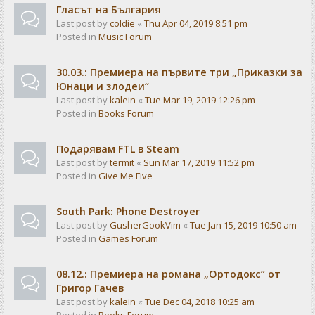
Гласът на България
Last post by
coldie
«
Thu Apr 04, 2019 8:51 pm
Posted in
Music Forum
30.03.: Премиера на първите три „Приказки за
Юнаци и злодеи“
Last post by
kalein
«
Tue Mar 19, 2019 12:26 pm
Posted in
Books Forum
Подарявам FTL в Steam
Last post by
termit
«
Sun Mar 17, 2019 11:52 pm
Posted in
Give Me Five
South Park: Phone Destroyer
Last post by
GusherGookVim
«
Tue Jan 15, 2019 10:50 am
Posted in
Games Forum
08.12.: Премиера на романа „Ортодокс“ от
Григор Гачев
Last post by
kalein
«
Tue Dec 04, 2018 10:25 am