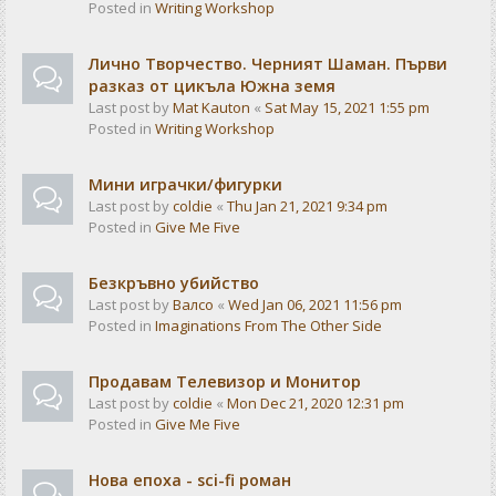
Posted in
Writing Workshop
Лично Творчество. Черният Шаман. Първи
разказ от цикъла Южна земя
Last post by
Mat Kauton
«
Sat May 15, 2021 1:55 pm
Posted in
Writing Workshop
Мини играчки/фигурки
Last post by
coldie
«
Thu Jan 21, 2021 9:34 pm
Posted in
Give Me Five
Безкръвно убийство
Last post by
Валсо
«
Wed Jan 06, 2021 11:56 pm
Posted in
Imaginations From The Other Side
Продавам Телевизор и Монитор
Last post by
coldie
«
Mon Dec 21, 2020 12:31 pm
Posted in
Give Me Five
Нова епоха - sci-fi роман