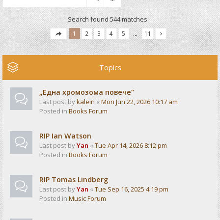
Search found 544 matches
1
2
3
4
5
…
11
Topics
„Една хромозома повече“
Last post by
kalein
«
Mon Jun 22, 2026 10:17 am
Posted in
Books Forum
RIP Ian Watson
Last post by
Yan
«
Tue Apr 14, 2026 8:12 pm
Posted in
Books Forum
RIP Tomas Lindberg
Last post by
Yan
«
Tue Sep 16, 2025 4:19 pm
Posted in
Music Forum