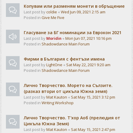
Копувам или разменям монети в обръщение
Last post by
coldie
«
Wed Jun 09, 2021 2:15 am
Posted in
Give Me Five
Гласуване за БГ номинации за Еврокон 2021
Last post by
Moridin
«
Mon Jun 07, 2021 10:16 pm
Posted in
Shadowdance Main Forum
Фирми в България с фентъзи имена
Last post by
LightOne
«
Sat May 22, 2021 9:20 am
Posted in
Shadowdance Main Forum
Лично Творчество. Морето на Сълзите.
(разказ втори от цикъла Южна земя)
Last post by
Mat Kauton
«
Sat May 15, 2021 3:12 pm
Posted in
Writing Workshop
Лично Творчество. Т'хор Аоб (прелюдия от
Цикъла Южна Земя)
Last post by
Mat Kauton
«
Sat May 15, 2021 2:47 pm