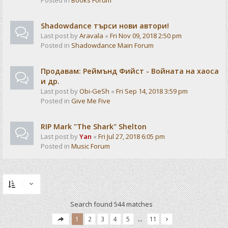
Posted in
Books Forum
Shadowdance търси нови автори!
Last post by
Aravala
«
Fri Nov 09, 2018 2:50 pm
Posted in
Shadowdance Main Forum
Продавам: Реймънд Фийст - Войната на хаоса
и др.
Last post by
Obi-GeSh
«
Fri Sep 14, 2018 3:59 pm
Posted in
Give Me Five
RIP Mark "The Shark" Shelton
Last post by
Yan
«
Fri Jul 27, 2018 6:05 pm
Posted in
Music Forum
Search found 544 matches
1
2
3
4
5
…
11