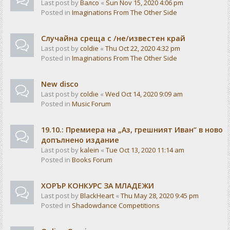
Last post by
Валсо
«
Sun Nov 15, 2020 4:06 pm
Posted in
Imaginations From The Other Side
Случайна среща с /не/известен край
Last post by
coldie
«
Thu Oct 22, 2020 4:32 pm
Posted in
Imaginations From The Other Side
New disco
Last post by
coldie
«
Wed Oct 14, 2020 9:09 am
Posted in
Music Forum
19.10.: Премиера на „Аз, грешният Иван“ в ново
допълнено издание
Last post by
kalein
«
Tue Oct 13, 2020 11:14 am
Posted in
Books Forum
ХОРЪР КОНКУРС ЗА МЛАДЕЖИ
Last post by
BlackHeart
«
Thu May 28, 2020 9:45 pm
Posted in
Shadowdance Competitions