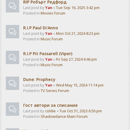
RIP Робърт Редфорд
Last post by
Yan
«
Tue Sep 16, 2025 3:42 pm
Posted in
Movies Forum
R.I.P Paul Di'Anno
Last post by
Yan
«
Mon Oct 21, 2024 8:23 pm
Posted in
Music Forum
R.I.P Pit Passarell (Viper)
Last post by
Yan
«
Fri Sep 27, 2024 6:46 pm
Posted in
Music Forum
Dune: Prophecy
Last post by
Yan
«
Wed May 15, 2024 11:14 pm
Posted in
TV Series Forum
Гост автори за списание
Last post by
coldie
«
Tue Oct 31, 2023 6:56 pm
Posted in
Shadowdance Main Forum