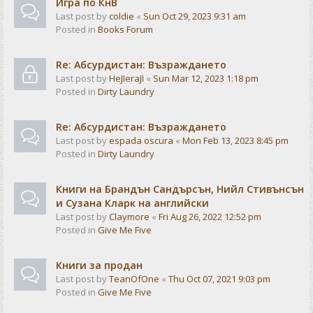
Игра по КнВ
Last post by
coldie
«
Sun Oct 29, 2023 9:31 am
Posted in
Books Forum
Re: Абсурдистан: Възраждането
Last post by
HeJIeraJI
«
Sun Mar 12, 2023 1:18 pm
Posted in
Dirty Laundry
Re: Абсурдистан: Възраждането
Last post by
espada oscura
«
Mon Feb 13, 2023 8:45 pm
Posted in
Dirty Laundry
Книги на Брандън Сандърсън, Нийл Стивънсън
и Сузана Кларк на английски
Last post by
Claymore
«
Fri Aug 26, 2022 12:52 pm
Posted in
Give Me Five
Книги за продан
Last post by
TeanOfOne
«
Thu Oct 07, 2021 9:03 pm
Posted in
Give Me Five