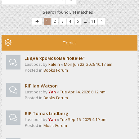
Search found 544 matches
1
2
3
4
5
…
11
Topics
„Една хромозома повече“
Last post by
kalein
«
Mon Jun 22, 2026 10:17 am
Posted in
Books Forum
RIP Ian Watson
Last post by
Yan
«
Tue Apr 14, 2026 8:12 pm
Posted in
Books Forum
RIP Tomas Lindberg
Last post by
Yan
«
Tue Sep 16, 2025 4:19 pm
Posted in
Music Forum