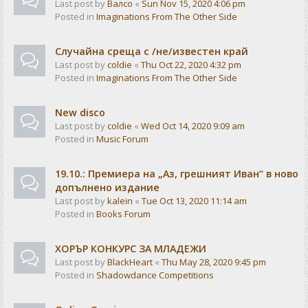
Last post by
Валсо
«
Sun Nov 15, 2020 4:06 pm
Posted in
Imaginations From The Other Side
Случайна среща с /не/известен край
Last post by
coldie
«
Thu Oct 22, 2020 4:32 pm
Posted in
Imaginations From The Other Side
New disco
Last post by
coldie
«
Wed Oct 14, 2020 9:09 am
Posted in
Music Forum
19.10.: Премиера на „Аз, грешният Иван“ в ново
допълнено издание
Last post by
kalein
«
Tue Oct 13, 2020 11:14 am
Posted in
Books Forum
ХОРЪР КОНКУРС ЗА МЛАДЕЖИ
Last post by
BlackHeart
«
Thu May 28, 2020 9:45 pm
Posted in
Shadowdance Competitions