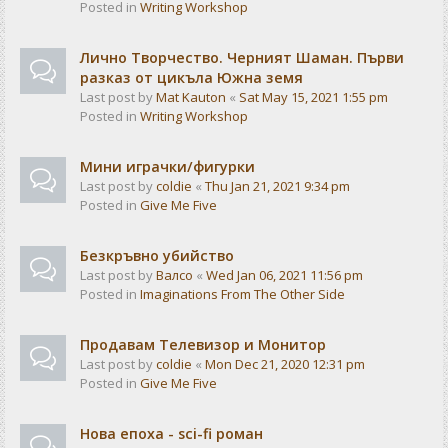
Posted in
Writing Workshop
Лично Творчество. Черният Шаман. Първи
разказ от цикъла Южна земя
Last post by
Mat Kauton
«
Sat May 15, 2021 1:55 pm
Posted in
Writing Workshop
Мини играчки/фигурки
Last post by
coldie
«
Thu Jan 21, 2021 9:34 pm
Posted in
Give Me Five
Безкръвно убийство
Last post by
Валсо
«
Wed Jan 06, 2021 11:56 pm
Posted in
Imaginations From The Other Side
Продавам Телевизор и Монитор
Last post by
coldie
«
Mon Dec 21, 2020 12:31 pm
Posted in
Give Me Five
Нова епоха - sci-fi роман