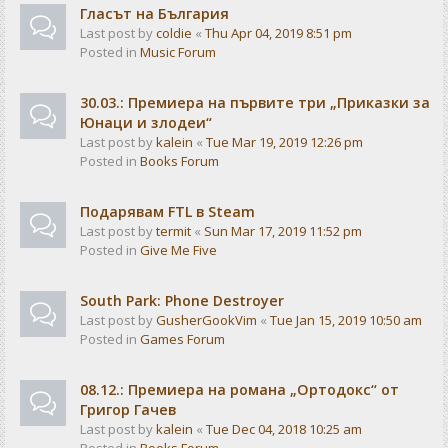
Гласът на България
Last post by
coldie
«
Thu Apr 04, 2019 8:51 pm
Posted in
Music Forum
30.03.: Премиера на първите три „Приказки за
Юнаци и злодеи“
Last post by
kalein
«
Tue Mar 19, 2019 12:26 pm
Posted in
Books Forum
Подарявам FTL в Steam
Last post by
termit
«
Sun Mar 17, 2019 11:52 pm
Posted in
Give Me Five
South Park: Phone Destroyer
Last post by
GusherGookVim
«
Tue Jan 15, 2019 10:50 am
Posted in
Games Forum
08.12.: Премиера на романа „Ортодокс“ от
Григор Гачев
Last post by
kalein
«
Tue Dec 04, 2018 10:25 am