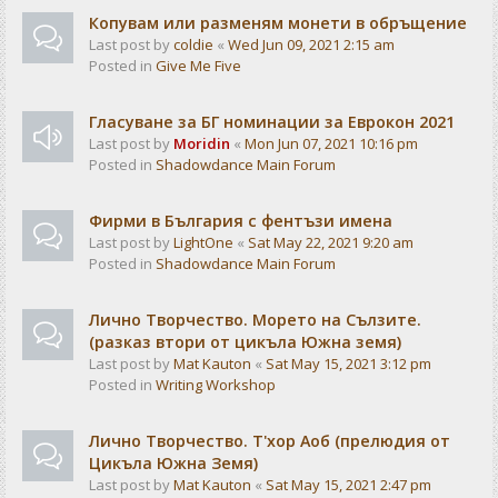
Копувам или разменям монети в обръщение
Last post by
coldie
«
Wed Jun 09, 2021 2:15 am
Posted in
Give Me Five
Гласуване за БГ номинации за Еврокон 2021
Last post by
Moridin
«
Mon Jun 07, 2021 10:16 pm
Posted in
Shadowdance Main Forum
Фирми в България с фентъзи имена
Last post by
LightOne
«
Sat May 22, 2021 9:20 am
Posted in
Shadowdance Main Forum
Лично Творчество. Морето на Сълзите.
(разказ втори от цикъла Южна земя)
Last post by
Mat Kauton
«
Sat May 15, 2021 3:12 pm
Posted in
Writing Workshop
Лично Творчество. Т'хор Аоб (прелюдия от
Цикъла Южна Земя)
Last post by
Mat Kauton
«
Sat May 15, 2021 2:47 pm