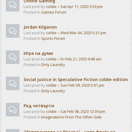
Online Gaming
Last post by
coldie
«
Sat Apr 11, 2020 3:59 pm
Posted in
Games Forum
Jordan Kilganon
Last post by
coldie
«
Wed Mar 04, 2020 5:31 pm
Posted in
Sports Forum
Игра на думи
Last post by
coldie
«
Fri Feb 21, 2020 9:48 am
Posted in
Dirty Laundry
Social Justice in Speculative Fiction coldie edition
Last post by
coldie
«
Sun Feb 09, 2020 5:01 pm
Posted in
Dirty Laundry
Ред четвърти
Last post by
coldie
«
Sat Feb 08, 2020 12:39 pm
Posted in
Imaginations From The Other Side
"Изпитанието на Розара" - ново фентъзи