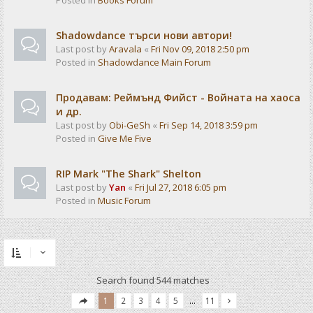
Posted in
Books Forum
Shadowdance търси нови автори!
Last post by
Aravala
«
Fri Nov 09, 2018 2:50 pm
Posted in
Shadowdance Main Forum
Продавам: Реймънд Фийст - Войната на хаоса
и др.
Last post by
Obi-GeSh
«
Fri Sep 14, 2018 3:59 pm
Posted in
Give Me Five
RIP Mark "The Shark" Shelton
Last post by
Yan
«
Fri Jul 27, 2018 6:05 pm
Posted in
Music Forum
Search found 544 matches
1
2
3
4
5
…
11