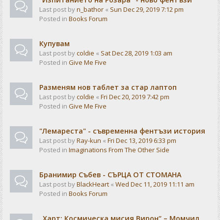
Last post by
n_bathor
«
Sun Dec 29, 2019 7:12 pm
Posted in
Books Forum
Купувам
Last post by
coldie
«
Sat Dec 28, 2019 1:03 am
Posted in
Give Me Five
Разменям нов таблет за стар лаптоп
Last post by
coldie
«
Fri Dec 20, 2019 7:42 pm
Posted in
Give Me Five
"Лемареста" - съвременна фентъзи история
Last post by
Ray-kun
«
Fri Dec 13, 2019 6:33 pm
Posted in
Imaginations From The Other Side
Бранимир Събев - СЪРЦА ОТ СТОМАНА
Last post by
BlackHeart
«
Wed Dec 11, 2019 11:11 am
Posted in
Books Forum
„Харт: Космическа мисия Вирон“ – Момчил