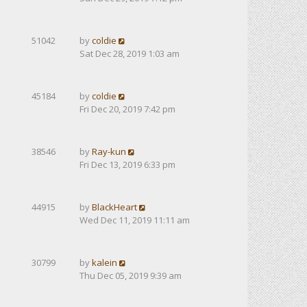
51042
by
coldie
Sat Dec 28, 2019 1:03 am
45184
by
coldie
Fri Dec 20, 2019 7:42 pm
38546
by
Ray-kun
Fri Dec 13, 2019 6:33 pm
44915
by
BlackHeart
Wed Dec 11, 2019 11:11 am
30799
by
kalein
Thu Dec 05, 2019 9:39 am