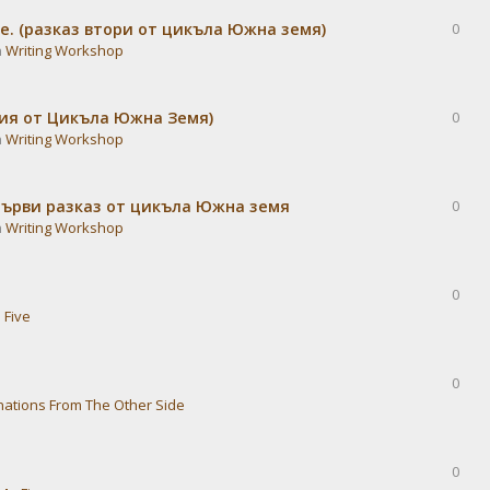
е. (разказ втори от цикъла Южна земя)
0
n
Writing Workshop
дия от Цикъла Южна Земя)
0
n
Writing Workshop
Първи разказ от цикъла Южна земя
0
n
Writing Workshop
0
 Five
0
nations From The Other Side
0