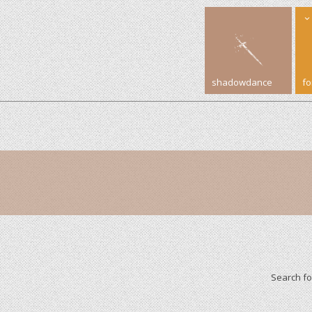
shadowdance
f
Search f