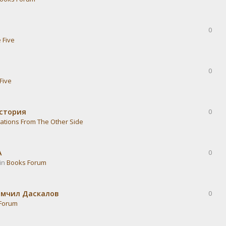
0
 Five
0
Five
история
0
ations From The Other Side
А
0
 in
Books Forum
омчил Даскалов
0
Forum