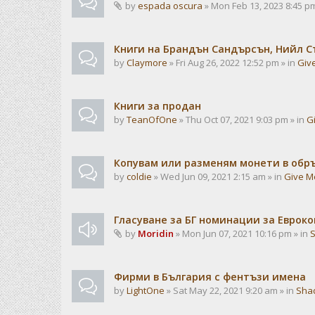
by
espada oscura
» Mon Feb 13, 2023 8:45 pm
Книги на Брандън Сандърсън, Нийл С
by
Claymore
» Fri Aug 26, 2022 12:52 pm » in
Giv
Книги за продан
by
TeanOfOne
» Thu Oct 07, 2021 9:03 pm » in
G
Копувам или разменям монети в об
by
coldie
» Wed Jun 09, 2021 2:15 am » in
Give M
Гласуване за БГ номинации за Евроко
by
Moridin
» Mon Jun 07, 2021 10:16 pm » in
Фирми в България с фентъзи имена
by
LightOne
» Sat May 22, 2021 9:20 am » in
Sha