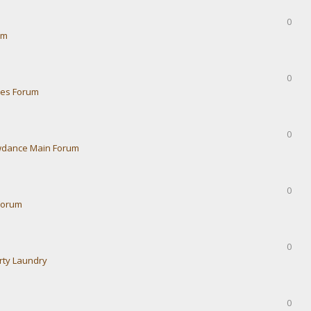
0
um
0
ies Forum
0
dance Main Forum
0
Forum
0
rty Laundry
0