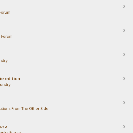
0
Forum
0
s Forum
0
undry
ie edition
0
aundry
0
ations From The Other Side
тъзи
0
ooks Forum