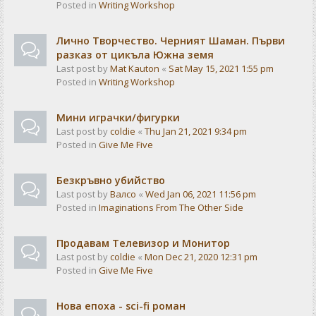
Posted in
Writing Workshop
Лично Творчество. Черният Шаман. Първи
разказ от цикъла Южна земя
Last post by
Mat Kauton
«
Sat May 15, 2021 1:55 pm
Posted in
Writing Workshop
Мини играчки/фигурки
Last post by
coldie
«
Thu Jan 21, 2021 9:34 pm
Posted in
Give Me Five
Безкръвно убийство
Last post by
Валсо
«
Wed Jan 06, 2021 11:56 pm
Posted in
Imaginations From The Other Side
Продавам Телевизор и Монитор
Last post by
coldie
«
Mon Dec 21, 2020 12:31 pm
Posted in
Give Me Five
Нова епоха - sci-fi роман