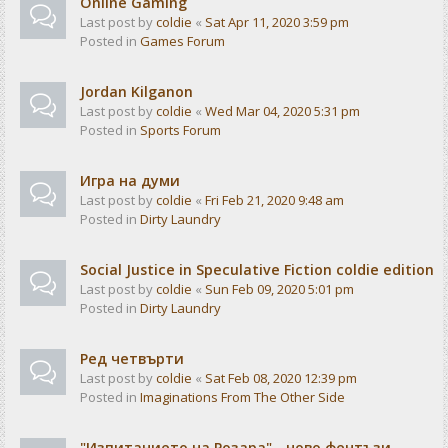
Online Gaming
Last post by
coldie
«
Sat Apr 11, 2020 3:59 pm
Posted in
Games Forum
Jordan Kilganon
Last post by
coldie
«
Wed Mar 04, 2020 5:31 pm
Posted in
Sports Forum
Игра на думи
Last post by
coldie
«
Fri Feb 21, 2020 9:48 am
Posted in
Dirty Laundry
Social Justice in Speculative Fiction coldie edition
Last post by
coldie
«
Sun Feb 09, 2020 5:01 pm
Posted in
Dirty Laundry
Ред четвърти
Last post by
coldie
«
Sat Feb 08, 2020 12:39 pm
Posted in
Imaginations From The Other Side
"Изпитанието на Розара" - ново фентъзи