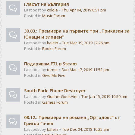
Гласът на България
Last post by
coldie
«
Thu Apr 04, 2019 8:51 pm
Posted in
Music Forum
30.03.: Премиера на първите три „Приказки за
Юнаци и злодеи“
Last post by
kalein
«
Tue Mar 19, 2019 12:26 pm
Posted in
Books Forum
Подарявам FTL в Steam
Last post by
termit
«
Sun Mar 17, 2019 11:52 pm
Posted in
Give Me Five
South Park: Phone Destroyer
Last post by
GusherGookVim
«
Tue Jan 15, 2019 10:50 am
Posted in
Games Forum
08.12.: Премиера на романа „Ортодокс“ от
Григор Гачев
Last post by
kalein
«
Tue Dec 04, 2018 10:25 am