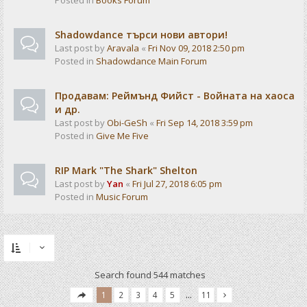
Posted in
Books Forum
Shadowdance търси нови автори!
Last post by
Aravala
«
Fri Nov 09, 2018 2:50 pm
Posted in
Shadowdance Main Forum
Продавам: Реймънд Фийст - Войната на хаоса
и др.
Last post by
Obi-GeSh
«
Fri Sep 14, 2018 3:59 pm
Posted in
Give Me Five
RIP Mark "The Shark" Shelton
Last post by
Yan
«
Fri Jul 27, 2018 6:05 pm
Posted in
Music Forum
Search found 544 matches
1
2
3
4
5
…
11