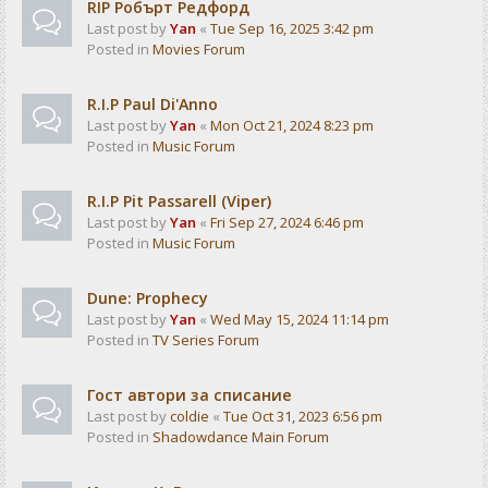
RIP Робърт Редфорд
Last post by
Yan
«
Tue Sep 16, 2025 3:42 pm
Posted in
Movies Forum
R.I.P Paul Di'Anno
Last post by
Yan
«
Mon Oct 21, 2024 8:23 pm
Posted in
Music Forum
R.I.P Pit Passarell (Viper)
Last post by
Yan
«
Fri Sep 27, 2024 6:46 pm
Posted in
Music Forum
Dune: Prophecy
Last post by
Yan
«
Wed May 15, 2024 11:14 pm
Posted in
TV Series Forum
Гост автори за списание
Last post by
coldie
«
Tue Oct 31, 2023 6:56 pm
Posted in
Shadowdance Main Forum