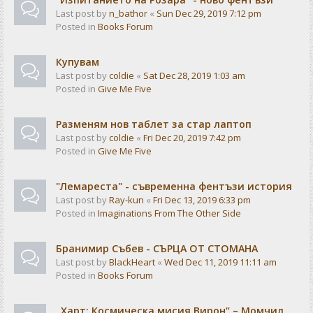
Last post by
n_bathor
«
Sun Dec 29, 2019 7:12 pm
Posted in
Books Forum
Купувам
Last post by
coldie
«
Sat Dec 28, 2019 1:03 am
Posted in
Give Me Five
Разменям нов таблет за стар лаптоп
Last post by
coldie
«
Fri Dec 20, 2019 7:42 pm
Posted in
Give Me Five
"Лемареста" - съвременна фентъзи история
Last post by
Ray-kun
«
Fri Dec 13, 2019 6:33 pm
Posted in
Imaginations From The Other Side
Бранимир Събев - СЪРЦА ОТ СТОМАНА
Last post by
BlackHeart
«
Wed Dec 11, 2019 11:11 am
Posted in
Books Forum
„Харт: Космическа мисия Вирон“ – Момчил