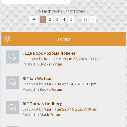
Search found 544 matches
1
2
3
4
5
…
11
Topics
„Една хромозома повече“
Last post by
kalein
«
Mon Jun 22, 2026 10:17 am
Posted in
Books Forum
RIP Ian Watson
Last post by
Yan
«
Tue Apr 14, 2026 8:12 pm
Posted in
Books Forum
RIP Tomas Lindberg
Last post by
Yan
«
Tue Sep 16, 2025 4:19 pm
Posted in
Music Forum