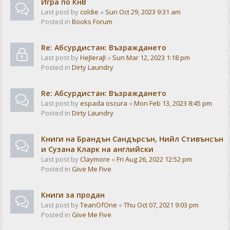
Игра по КнВ
Last post by
coldie
«
Sun Oct 29, 2023 9:31 am
Posted in
Books Forum
Re: Абсурдистан: Възраждането
Last post by
HeJIeraJI
«
Sun Mar 12, 2023 1:18 pm
Posted in
Dirty Laundry
Re: Абсурдистан: Възраждането
Last post by
espada oscura
«
Mon Feb 13, 2023 8:45 pm
Posted in
Dirty Laundry
Книги на Брандън Сандърсън, Нийл Стивънсън
и Сузана Кларк на английски
Last post by
Claymore
«
Fri Aug 26, 2022 12:52 pm
Posted in
Give Me Five
Книги за продан
Last post by
TeanOfOne
«
Thu Oct 07, 2021 9:03 pm
Posted in
Give Me Five