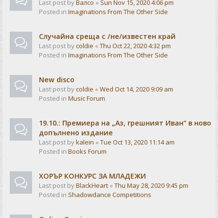
Last post by
Валсо
«
Sun Nov 15, 2020 4:06 pm
Posted in
Imaginations From The Other Side
Случайна среща с /не/известен край
Last post by
coldie
«
Thu Oct 22, 2020 4:32 pm
Posted in
Imaginations From The Other Side
New disco
Last post by
coldie
«
Wed Oct 14, 2020 9:09 am
Posted in
Music Forum
19.10.: Премиера на „Аз, грешният Иван“ в ново
допълнено издание
Last post by
kalein
«
Tue Oct 13, 2020 11:14 am
Posted in
Books Forum
ХОРЪР КОНКУРС ЗА МЛАДЕЖИ
Last post by
BlackHeart
«
Thu May 28, 2020 9:45 pm
Posted in
Shadowdance Competitions