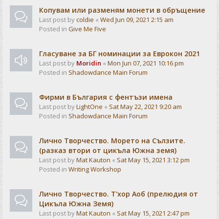
Копувам или разменям монети в обръщение
Last post by
coldie
«
Wed Jun 09, 2021 2:15 am
Posted in
Give Me Five
Гласуване за БГ номинации за Еврокон 2021
Last post by
Moridin
«
Mon Jun 07, 2021 10:16 pm
Posted in
Shadowdance Main Forum
Фирми в България с фентъзи имена
Last post by
LightOne
«
Sat May 22, 2021 9:20 am
Posted in
Shadowdance Main Forum
Лично Творчество. Морето на Сълзите.
(разказ втори от цикъла Южна земя)
Last post by
Mat Kauton
«
Sat May 15, 2021 3:12 pm
Posted in
Writing Workshop
Лично Творчество. Т'хор Аоб (прелюдия от
Цикъла Южна Земя)
Last post by
Mat Kauton
«
Sat May 15, 2021 2:47 pm