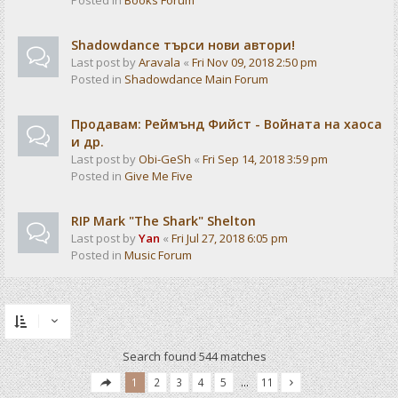
Posted in
Books Forum
Shadowdance търси нови автори!
Last post by
Aravala
«
Fri Nov 09, 2018 2:50 pm
Posted in
Shadowdance Main Forum
Продавам: Реймънд Фийст - Войната на хаоса
и др.
Last post by
Obi-GeSh
«
Fri Sep 14, 2018 3:59 pm
Posted in
Give Me Five
RIP Mark "The Shark" Shelton
Last post by
Yan
«
Fri Jul 27, 2018 6:05 pm
Posted in
Music Forum
Search found 544 matches
1
2
3
4
5
…
11