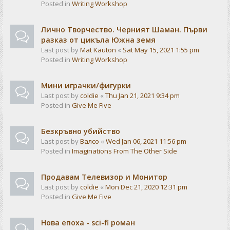
Posted in
Writing Workshop
Лично Творчество. Черният Шаман. Първи
разказ от цикъла Южна земя
Last post by
Mat Kauton
«
Sat May 15, 2021 1:55 pm
Posted in
Writing Workshop
Мини играчки/фигурки
Last post by
coldie
«
Thu Jan 21, 2021 9:34 pm
Posted in
Give Me Five
Безкръвно убийство
Last post by
Валсо
«
Wed Jan 06, 2021 11:56 pm
Posted in
Imaginations From The Other Side
Продавам Телевизор и Монитор
Last post by
coldie
«
Mon Dec 21, 2020 12:31 pm
Posted in
Give Me Five
Нова епоха - sci-fi роман