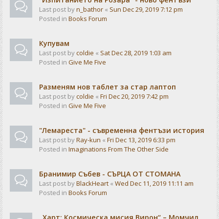
Last post by
n_bathor
«
Sun Dec 29, 2019 7:12 pm
Posted in
Books Forum
Купувам
Last post by
coldie
«
Sat Dec 28, 2019 1:03 am
Posted in
Give Me Five
Разменям нов таблет за стар лаптоп
Last post by
coldie
«
Fri Dec 20, 2019 7:42 pm
Posted in
Give Me Five
"Лемареста" - съвременна фентъзи история
Last post by
Ray-kun
«
Fri Dec 13, 2019 6:33 pm
Posted in
Imaginations From The Other Side
Бранимир Събев - СЪРЦА ОТ СТОМАНА
Last post by
BlackHeart
«
Wed Dec 11, 2019 11:11 am
Posted in
Books Forum
„Харт: Космическа мисия Вирон“ – Момчил