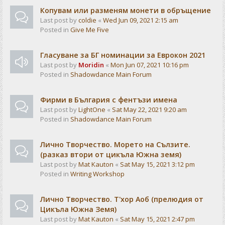
Копувам или разменям монети в обръщение
Last post by
coldie
«
Wed Jun 09, 2021 2:15 am
Posted in
Give Me Five
Гласуване за БГ номинации за Еврокон 2021
Last post by
Moridin
«
Mon Jun 07, 2021 10:16 pm
Posted in
Shadowdance Main Forum
Фирми в България с фентъзи имена
Last post by
LightOne
«
Sat May 22, 2021 9:20 am
Posted in
Shadowdance Main Forum
Лично Творчество. Морето на Сълзите.
(разказ втори от цикъла Южна земя)
Last post by
Mat Kauton
«
Sat May 15, 2021 3:12 pm
Posted in
Writing Workshop
Лично Творчество. Т'хор Аоб (прелюдия от
Цикъла Южна Земя)
Last post by
Mat Kauton
«
Sat May 15, 2021 2:47 pm