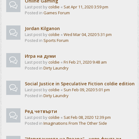
Online Gaming
Last post by
coldie
«
Sat Apr 11, 2020 3:59 pm
Posted in
Games Forum
Jordan Kilganon
Last post by
coldie
«
Wed Mar 04, 2020 5:31 pm
Posted in
Sports Forum
Игра на думи
Last post by
coldie
«
Fri Feb 21, 2020 9:48 am
Posted in
Dirty Laundry
Social Justice in Speculative Fiction coldie edition
Last post by
coldie
«
Sun Feb 09, 2020 5:01 pm
Posted in
Dirty Laundry
Ред четвърти
Last post by
coldie
«
Sat Feb 08, 2020 12:39 pm
Posted in
Imaginations From The Other Side
"Изпитанието на Розара" - ново фентъзи