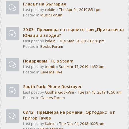
Гласът на България
Last post by
coldie
«
Thu Apr 04, 2019 8:51 pm
Posted in
Music Forum
30.03.: Премиера на първите три „Приказки за
Юнаци и злодеи“
Last post by
kalein
«
Tue Mar 19, 2019 12:26 pm
Posted in
Books Forum
Подарявам FTL в Steam
Last post by
termit
«
Sun Mar 17, 2019 11:52 pm
Posted in
Give Me Five
South Park: Phone Destroyer
Last post by
GusherGookVim
«
Tue Jan 15, 2019 10:50 am
Posted in
Games Forum
08.12.: Премиера на романа „Ортодокс“ от
Григор Гачев
Last post by
kalein
«
Tue Dec 04, 2018 10:25 am