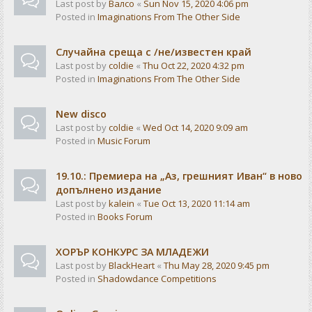
Last post by
Валсо
«
Sun Nov 15, 2020 4:06 pm
Posted in
Imaginations From The Other Side
Случайна среща с /не/известен край
Last post by
coldie
«
Thu Oct 22, 2020 4:32 pm
Posted in
Imaginations From The Other Side
New disco
Last post by
coldie
«
Wed Oct 14, 2020 9:09 am
Posted in
Music Forum
19.10.: Премиера на „Аз, грешният Иван“ в ново
допълнено издание
Last post by
kalein
«
Tue Oct 13, 2020 11:14 am
Posted in
Books Forum
ХОРЪР КОНКУРС ЗА МЛАДЕЖИ
Last post by
BlackHeart
«
Thu May 28, 2020 9:45 pm
Posted in
Shadowdance Competitions