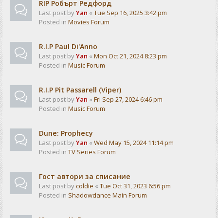
RIP Робърт Редфорд
Last post by
Yan
«
Tue Sep 16, 2025 3:42 pm
Posted in
Movies Forum
R.I.P Paul Di'Anno
Last post by
Yan
«
Mon Oct 21, 2024 8:23 pm
Posted in
Music Forum
R.I.P Pit Passarell (Viper)
Last post by
Yan
«
Fri Sep 27, 2024 6:46 pm
Posted in
Music Forum
Dune: Prophecy
Last post by
Yan
«
Wed May 15, 2024 11:14 pm
Posted in
TV Series Forum
Гост автори за списание
Last post by
coldie
«
Tue Oct 31, 2023 6:56 pm
Posted in
Shadowdance Main Forum