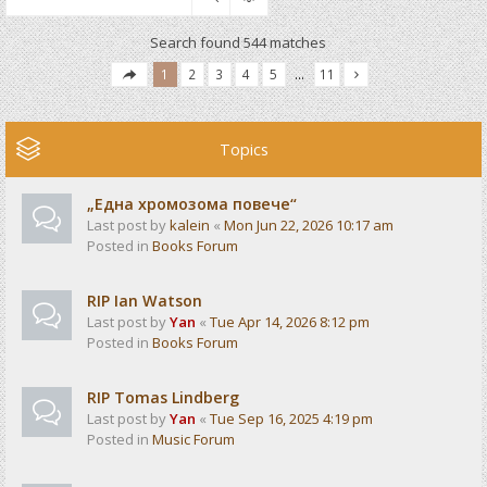
Search found 544 matches
1
2
3
4
5
…
11
Topics
„Една хромозома повече“
Last post by
kalein
«
Mon Jun 22, 2026 10:17 am
Posted in
Books Forum
RIP Ian Watson
Last post by
Yan
«
Tue Apr 14, 2026 8:12 pm
Posted in
Books Forum
RIP Tomas Lindberg
Last post by
Yan
«
Tue Sep 16, 2025 4:19 pm
Posted in
Music Forum