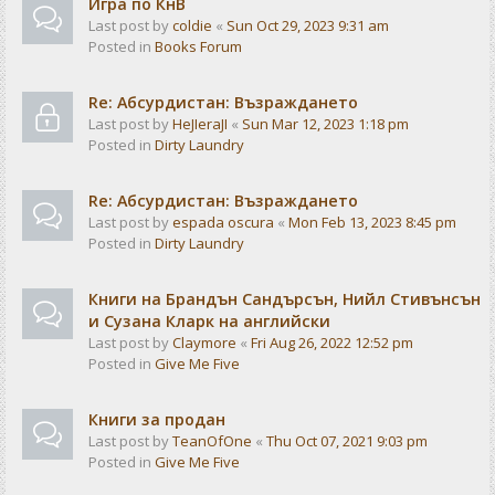
Игра по КнВ
Last post by
coldie
«
Sun Oct 29, 2023 9:31 am
Posted in
Books Forum
Re: Абсурдистан: Възраждането
Last post by
HeJIeraJI
«
Sun Mar 12, 2023 1:18 pm
Posted in
Dirty Laundry
Re: Абсурдистан: Възраждането
Last post by
espada oscura
«
Mon Feb 13, 2023 8:45 pm
Posted in
Dirty Laundry
Книги на Брандън Сандърсън, Нийл Стивънсън
и Сузана Кларк на английски
Last post by
Claymore
«
Fri Aug 26, 2022 12:52 pm
Posted in
Give Me Five
Книги за продан
Last post by
TeanOfOne
«
Thu Oct 07, 2021 9:03 pm
Posted in
Give Me Five