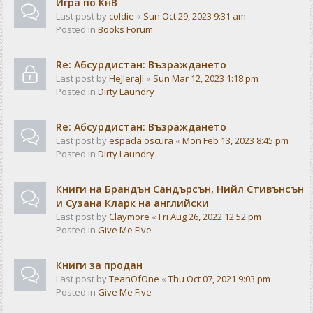
Игра по КнВ
Last post by
coldie
«
Sun Oct 29, 2023 9:31 am
Posted in
Books Forum
Re: Абсурдистан: Възраждането
Last post by
HeJIeraJI
«
Sun Mar 12, 2023 1:18 pm
Posted in
Dirty Laundry
Re: Абсурдистан: Възраждането
Last post by
espada oscura
«
Mon Feb 13, 2023 8:45 pm
Posted in
Dirty Laundry
Книги на Брандън Сандърсън, Нийл Стивънсън
и Сузана Кларк на английски
Last post by
Claymore
«
Fri Aug 26, 2022 12:52 pm
Posted in
Give Me Five
Книги за продан
Last post by
TeanOfOne
«
Thu Oct 07, 2021 9:03 pm
Posted in
Give Me Five