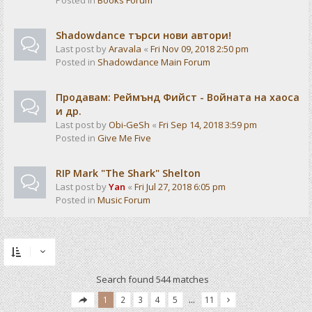
Posted in
Books Forum
Shadowdance търси нови автори!
Last post by
Aravala
«
Fri Nov 09, 2018 2:50 pm
Posted in
Shadowdance Main Forum
Продавам: Реймънд Фийст - Войната на хаоса
и др.
Last post by
Obi-GeSh
«
Fri Sep 14, 2018 3:59 pm
Posted in
Give Me Five
RIP Mark "The Shark" Shelton
Last post by
Yan
«
Fri Jul 27, 2018 6:05 pm
Posted in
Music Forum
Search found 544 matches
1
2
3
4
5
…
11