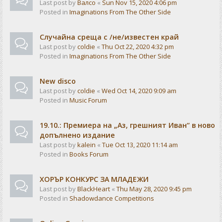
Last post by
Валсо
«
Sun Nov 15, 2020 4:06 pm
Posted in
Imaginations From The Other Side
Случайна среща с /не/известен край
Last post by
coldie
«
Thu Oct 22, 2020 4:32 pm
Posted in
Imaginations From The Other Side
New disco
Last post by
coldie
«
Wed Oct 14, 2020 9:09 am
Posted in
Music Forum
19.10.: Премиера на „Аз, грешният Иван“ в ново
допълнено издание
Last post by
kalein
«
Tue Oct 13, 2020 11:14 am
Posted in
Books Forum
ХОРЪР КОНКУРС ЗА МЛАДЕЖИ
Last post by
BlackHeart
«
Thu May 28, 2020 9:45 pm
Posted in
Shadowdance Competitions