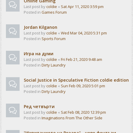
Online Gaming
Last post by
coldie
«
Sat Apr 11, 2020 3:59 pm
Posted in
Games Forum
Jordan Kilganon
Last post by
coldie
«
Wed Mar 04, 2020 5:31 pm
Posted in
Sports Forum
Игра на думи
Last post by
coldie
«
Fri Feb 21, 2020 9:48 am
Posted in
Dirty Laundry
Social Justice in Speculative Fiction coldie edition
Last post by
coldie
«
Sun Feb 09, 2020 5:01 pm
Posted in
Dirty Laundry
Ред четвърти
Last post by
coldie
«
Sat Feb 08, 2020 12:39 pm
Posted in
Imaginations From The Other Side
"Изпитанието на Розара" - ново фентъзи