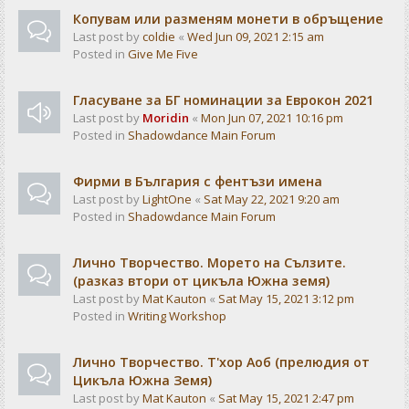
Копувам или разменям монети в обръщение
Last post by
coldie
«
Wed Jun 09, 2021 2:15 am
Posted in
Give Me Five
Гласуване за БГ номинации за Еврокон 2021
Last post by
Moridin
«
Mon Jun 07, 2021 10:16 pm
Posted in
Shadowdance Main Forum
Фирми в България с фентъзи имена
Last post by
LightOne
«
Sat May 22, 2021 9:20 am
Posted in
Shadowdance Main Forum
Лично Творчество. Морето на Сълзите.
(разказ втори от цикъла Южна земя)
Last post by
Mat Kauton
«
Sat May 15, 2021 3:12 pm
Posted in
Writing Workshop
Лично Творчество. Т'хор Аоб (прелюдия от
Цикъла Южна Земя)
Last post by
Mat Kauton
«
Sat May 15, 2021 2:47 pm