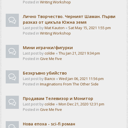
Posted in
Writing Workshop
Лично Творчество. Черният Шаман. Първи
разказ от цикъла Южна земя
Last post by
Mat Kauton
«
Sat May 15, 2021 1:55 pm
Posted in
Writing Workshop
Мини играчки/фигурки
Last post by
coldie
«
Thu Jan 21, 2021 9:34 pm
Posted in
Give Me Five
Безкръвно убийство
Last post by
Валсо
«
Wed Jan 06, 2021 11:56 pm
Posted in
Imaginations From The Other Side
Продавам Телевизор и Монитор
Last post by
coldie
«
Mon Dec 21, 2020 12:31 pm
Posted in
Give Me Five
Нова епоха - sci-fi роман