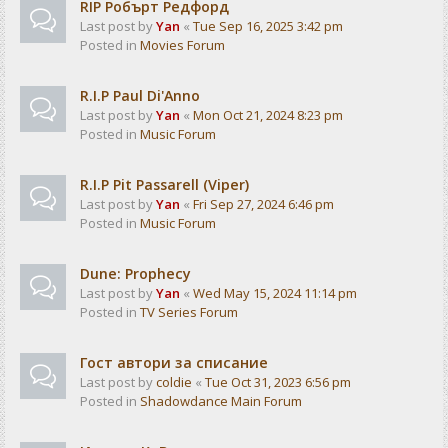
RIP Робърт Редфорд
Last post by
Yan
«
Tue Sep 16, 2025 3:42 pm
Posted in
Movies Forum
R.I.P Paul Di'Anno
Last post by
Yan
«
Mon Oct 21, 2024 8:23 pm
Posted in
Music Forum
R.I.P Pit Passarell (Viper)
Last post by
Yan
«
Fri Sep 27, 2024 6:46 pm
Posted in
Music Forum
Dune: Prophecy
Last post by
Yan
«
Wed May 15, 2024 11:14 pm
Posted in
TV Series Forum
Гост автори за списание
Last post by
coldie
«
Tue Oct 31, 2023 6:56 pm
Posted in
Shadowdance Main Forum