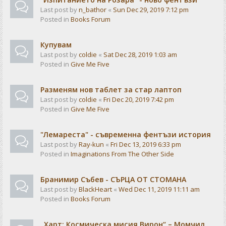
Last post by
n_bathor
«
Sun Dec 29, 2019 7:12 pm
Posted in
Books Forum
Купувам
Last post by
coldie
«
Sat Dec 28, 2019 1:03 am
Posted in
Give Me Five
Разменям нов таблет за стар лаптоп
Last post by
coldie
«
Fri Dec 20, 2019 7:42 pm
Posted in
Give Me Five
"Лемареста" - съвременна фентъзи история
Last post by
Ray-kun
«
Fri Dec 13, 2019 6:33 pm
Posted in
Imaginations From The Other Side
Бранимир Събев - СЪРЦА ОТ СТОМАНА
Last post by
BlackHeart
«
Wed Dec 11, 2019 11:11 am
Posted in
Books Forum
„Харт: Космическа мисия Вирон“ – Момчил