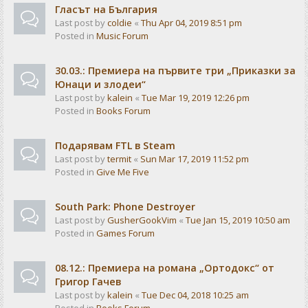
Гласът на България
Last post by
coldie
«
Thu Apr 04, 2019 8:51 pm
Posted in
Music Forum
30.03.: Премиера на първите три „Приказки за
Юнаци и злодеи“
Last post by
kalein
«
Tue Mar 19, 2019 12:26 pm
Posted in
Books Forum
Подарявам FTL в Steam
Last post by
termit
«
Sun Mar 17, 2019 11:52 pm
Posted in
Give Me Five
South Park: Phone Destroyer
Last post by
GusherGookVim
«
Tue Jan 15, 2019 10:50 am
Posted in
Games Forum
08.12.: Премиера на романа „Ортодокс“ от
Григор Гачев
Last post by
kalein
«
Tue Dec 04, 2018 10:25 am