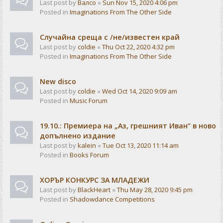
Last post by
Валсо
«
Sun Nov 15, 2020 4:06 pm
Posted in
Imaginations From The Other Side
Случайна среща с /не/известен край
Last post by
coldie
«
Thu Oct 22, 2020 4:32 pm
Posted in
Imaginations From The Other Side
New disco
Last post by
coldie
«
Wed Oct 14, 2020 9:09 am
Posted in
Music Forum
19.10.: Премиера на „Аз, грешният Иван“ в ново
допълнено издание
Last post by
kalein
«
Tue Oct 13, 2020 11:14 am
Posted in
Books Forum
ХОРЪР КОНКУРС ЗА МЛАДЕЖИ
Last post by
BlackHeart
«
Thu May 28, 2020 9:45 pm
Posted in
Shadowdance Competitions