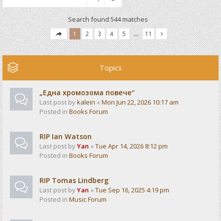
Search found 544 matches
1
2
3
4
5
…
11
Topics
„Една хромозома повече“
Last post by
kalein
«
Mon Jun 22, 2026 10:17 am
Posted in
Books Forum
RIP Ian Watson
Last post by
Yan
«
Tue Apr 14, 2026 8:12 pm
Posted in
Books Forum
RIP Tomas Lindberg
Last post by
Yan
«
Tue Sep 16, 2025 4:19 pm
Posted in
Music Forum