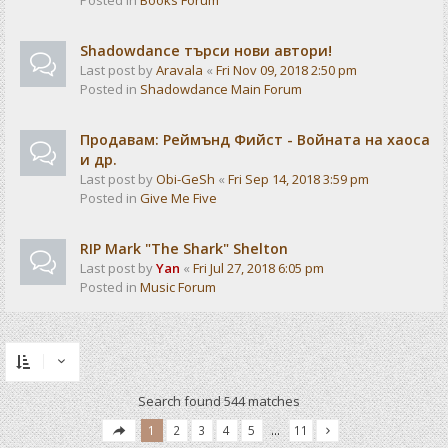
Posted in
Books Forum
Shadowdance търси нови автори!
Last post by
Aravala
«
Fri Nov 09, 2018 2:50 pm
Posted in
Shadowdance Main Forum
Продавам: Реймънд Фийст - Войната на хаоса
и др.
Last post by
Obi-GeSh
«
Fri Sep 14, 2018 3:59 pm
Posted in
Give Me Five
RIP Mark "The Shark" Shelton
Last post by
Yan
«
Fri Jul 27, 2018 6:05 pm
Posted in
Music Forum
Search found 544 matches
1
2
3
4
5
…
11