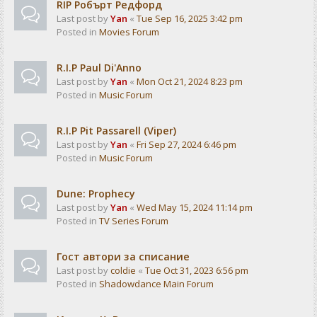
RIP Робърт Редфорд
Last post by
Yan
«
Tue Sep 16, 2025 3:42 pm
Posted in
Movies Forum
R.I.P Paul Di'Anno
Last post by
Yan
«
Mon Oct 21, 2024 8:23 pm
Posted in
Music Forum
R.I.P Pit Passarell (Viper)
Last post by
Yan
«
Fri Sep 27, 2024 6:46 pm
Posted in
Music Forum
Dune: Prophecy
Last post by
Yan
«
Wed May 15, 2024 11:14 pm
Posted in
TV Series Forum
Гост автори за списание
Last post by
coldie
«
Tue Oct 31, 2023 6:56 pm
Posted in
Shadowdance Main Forum