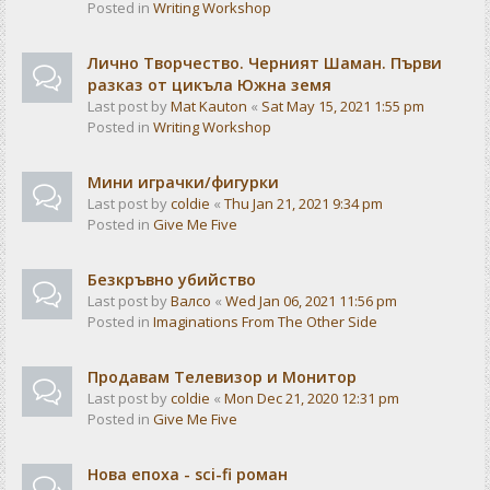
Posted in
Writing Workshop
Лично Творчество. Черният Шаман. Първи
разказ от цикъла Южна земя
Last post by
Mat Kauton
«
Sat May 15, 2021 1:55 pm
Posted in
Writing Workshop
Мини играчки/фигурки
Last post by
coldie
«
Thu Jan 21, 2021 9:34 pm
Posted in
Give Me Five
Безкръвно убийство
Last post by
Валсо
«
Wed Jan 06, 2021 11:56 pm
Posted in
Imaginations From The Other Side
Продавам Телевизор и Монитор
Last post by
coldie
«
Mon Dec 21, 2020 12:31 pm
Posted in
Give Me Five
Нова епоха - sci-fi роман