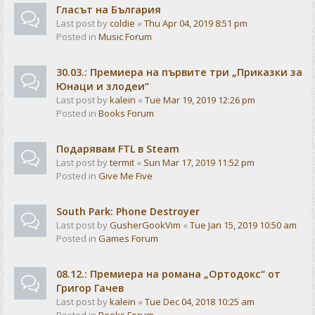
Гласът на България
Last post by
coldie
«
Thu Apr 04, 2019 8:51 pm
Posted in
Music Forum
30.03.: Премиера на първите три „Приказки за
Юнаци и злодеи“
Last post by
kalein
«
Tue Mar 19, 2019 12:26 pm
Posted in
Books Forum
Подарявам FTL в Steam
Last post by
termit
«
Sun Mar 17, 2019 11:52 pm
Posted in
Give Me Five
South Park: Phone Destroyer
Last post by
GusherGookVim
«
Tue Jan 15, 2019 10:50 am
Posted in
Games Forum
08.12.: Премиера на романа „Ортодокс“ от
Григор Гачев
Last post by
kalein
«
Tue Dec 04, 2018 10:25 am