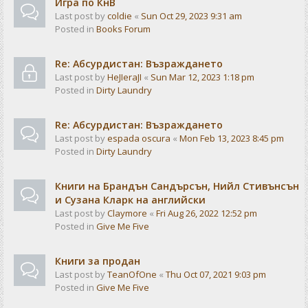
Игра по КнВ
Last post by
coldie
«
Sun Oct 29, 2023 9:31 am
Posted in
Books Forum
Re: Абсурдистан: Възраждането
Last post by
HeJIeraJI
«
Sun Mar 12, 2023 1:18 pm
Posted in
Dirty Laundry
Re: Абсурдистан: Възраждането
Last post by
espada oscura
«
Mon Feb 13, 2023 8:45 pm
Posted in
Dirty Laundry
Книги на Брандън Сандърсън, Нийл Стивънсън
и Сузана Кларк на английски
Last post by
Claymore
«
Fri Aug 26, 2022 12:52 pm
Posted in
Give Me Five
Книги за продан
Last post by
TeanOfOne
«
Thu Oct 07, 2021 9:03 pm
Posted in
Give Me Five