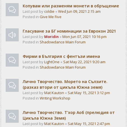
Копувам или разменям монети в обръщение
Last post by
coldie
«
Wed Jun 09, 2021 2:15 am
Posted in
Give Me Five
Гласуване за БГ номинации за Еврокон 2021
Last post by
Moridin
«
Mon Jun 07, 2021 10:16 pm
Posted in
Shadowdance Main Forum
Фирми в България с фентъзи имена
Last post by
LightOne
«
Sat May 22, 2021 9:20 am
Posted in
Shadowdance Main Forum
Лично Творчество. Морето на Сълзите.
(разказ втори от цикъла Южна земя)
Last post by
Mat Kauton
«
Sat May 15, 2021 3:12 pm
Posted in
Writing Workshop
Лично Творчество. Т'хор Аоб (прелюдия от
Цикъла Южна Земя)
Last post by
Mat Kauton
«
Sat May 15, 2021 2:47 pm