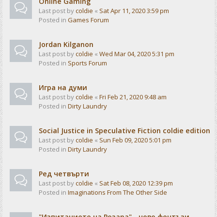
Online Gaming
Last post by
coldie
«
Sat Apr 11, 2020 3:59 pm
Posted in
Games Forum
Jordan Kilganon
Last post by
coldie
«
Wed Mar 04, 2020 5:31 pm
Posted in
Sports Forum
Игра на думи
Last post by
coldie
«
Fri Feb 21, 2020 9:48 am
Posted in
Dirty Laundry
Social Justice in Speculative Fiction coldie edition
Last post by
coldie
«
Sun Feb 09, 2020 5:01 pm
Posted in
Dirty Laundry
Ред четвърти
Last post by
coldie
«
Sat Feb 08, 2020 12:39 pm
Posted in
Imaginations From The Other Side
"Изпитанието на Розара" - ново фентъзи