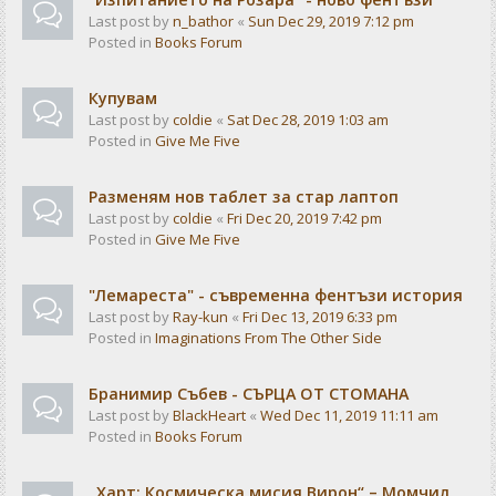
Last post by
n_bathor
«
Sun Dec 29, 2019 7:12 pm
Posted in
Books Forum
Купувам
Last post by
coldie
«
Sat Dec 28, 2019 1:03 am
Posted in
Give Me Five
Разменям нов таблет за стар лаптоп
Last post by
coldie
«
Fri Dec 20, 2019 7:42 pm
Posted in
Give Me Five
"Лемареста" - съвременна фентъзи история
Last post by
Ray-kun
«
Fri Dec 13, 2019 6:33 pm
Posted in
Imaginations From The Other Side
Бранимир Събев - СЪРЦА ОТ СТОМАНА
Last post by
BlackHeart
«
Wed Dec 11, 2019 11:11 am
Posted in
Books Forum
„Харт: Космическа мисия Вирон“ – Момчил