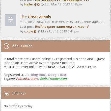
o
V
by
HeJIeraJI
@ Sun Mar 12, 2023 1:18 pm
t
s
i
e
t
e
s
The Great Annals
w
t
Мне, не е това, което си мислите... за архиви иде реч
t
p
Last post:
Re: Гледано напоследък, част V
h
o
V
by
coldie
@ Mon Aug 12, 2019 6:44 pm
e
s
i
l
t
e
a
w
Who is online
t
t
e
h
s
In total there are
3
users online :: 2 registered, 0 hidden and 1 guest
e
t
(based on users active over the past 5 minutes)
l
p
Most users ever online was
18192
on Sat Feb 21, 2026 4:49 pm
a
o
t
Registered users:
Bing [Bot]
s
,
Google [Bot]
e
Legend:
Administrators
,
Global moderators
t
s
t
p
Birthdays
o
s
No birthdays today
t