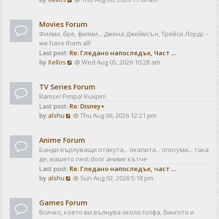
a
t
i
t
e
e
Movies Forum
w
s
Филми, бре, филми... Джена Джеймсън, Трейси Лордс –
t
t
we have them all!
h
p
Last post:
Re: Гледано напоследък, Част …
e
o
V
by
Xellos
@ Wed Aug 05, 2026 10:28 am
l
s
i
a
t
e
t
TV Series Forum
w
e
Bamse! Pimpa! Ruxpin!
t
s
Last post:
Re: Disney+
h
t
V
by
alshu
@ Thu Aug 06, 2026 12:21 pm
e
p
i
l
o
e
a
s
Anime Forum
w
t
t
Банди върлуващи отакута... окапита... опосуми... така
t
e
де, вашето next door аниме кътче
h
s
Last post:
Re: Гледано напоследък, част …
e
t
V
by
alshu
@ Sun Aug 02, 2026 5:18 pm
l
p
i
a
o
e
t
s
Games Forum
w
e
t
Всичко, което ви вълнува около голфа, бингото и
t
s