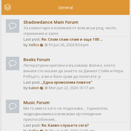
e
w
General
t
h
Shadowdance Main Forum
e
За коментари и излияния от всякакъв род, число,
l
спрежение и залог
a
Last post:
Re: Спам спам спам и още 100 …
t
V
by
Xellos
@ Fri Jun 26, 2026 8:54 pm
e
i
s
e
t
Books Forum
w
p
Литературни критики и възхвали. Всичко, което
t
o
винаги сте искали да знаете за Даниел Стийл и Нора
h
s
Робъртс, а ви е било срам да попитате :р
e
t
Last post:
„Една хромозома повече“
l
V
by
kalein
@ Mon Jun 22, 2026 10:17 am
a
i
t
e
e
Music Forum
w
s
Ми то името като че подсказва... търнокопи,
t
t
хидродинамика и всякакви ортопедични
h
p
приспособления...
e
o
Last post:
Re: Какво слушате сега?
l
s
V
by
Xellos
@ Thu Aug 06, 2026 11:00 am