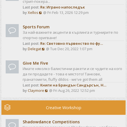
стрип-покера...
h
t
Last post:
Re: Играно напоследък
e
p
V
by
Xellos
@ Fri Feb 13, 2026 12:29 pm
l
o
i
a
s
e
t
t
Sports Forum
w
e
За най-важните акценти в кърлинга и турнирите по
t
s
спортно оригване!
h
t
Last post:
Re: Световно първенство по фу…
e
p
V
by
Delegat
@ Tue Dec 20, 2022 1:07 pm
l
o
i
a
s
e
t
t
Give Me Five
w
e
Имате няколко балистични ракети и се чудите на кого
t
s
да ги продадете - това е мястото! Танкове,
h
t
гранатомети, fluffy dildos - we've got them all
e
p
Last post:
Книги на Брандън Сандърсън, Н…
l
o
V
by
Claymore
@ Fri Aug 26, 2022 12:52 pm
a
s
i
t
t
e
e
w
Creative Workshop
s
t
t
h
p
Shadowdance Competitions
e
o