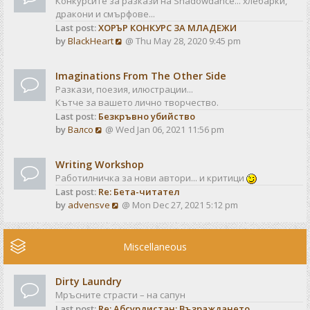
Конкурсите за разкази на Shadowdance... хлебарки,
l
s
дракони и смърфове...
a
t
Last post:
ХОРЪР КОНКУРС ЗА МЛАДЕЖИ
t
V
by
BlackHeart
@ Thu May 28, 2020 9:45 pm
e
i
s
e
t
Imaginations From The Other Side
w
p
Разкази, поезия, илюстрации...
t
o
Кътче за вашето лично творчество.
h
s
Last post:
Безкръвно убийство
e
t
V
by
Валсо
@ Wed Jan 06, 2021 11:56 pm
l
i
a
e
t
Writing Workshop
w
e
Работилничка за нови автори... и критици
t
s
Last post:
Re: Бета-читател
h
t
V
by
advensve
@ Mon Dec 27, 2021 5:12 pm
e
p
i
l
o
e
a
s
w
Miscellaneous
t
t
t
e
h
s
Dirty Laundry
e
t
Мръсните страсти – на сапун
l
p
Last post:
Re: Абсурдистан: Възраждането
a