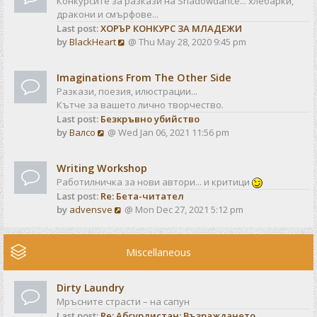
Конкурсите за разкази на Shadowdance... хлебарки,
l
s
дракони и смърфове...
a
t
Last post:
ХОРЪР КОНКУРС ЗА МЛАДЕЖИ
t
V
by
BlackHeart
@ Thu May 28, 2020 9:45 pm
e
i
s
e
t
Imaginations From The Other Side
w
p
Разкази, поезия, илюстрации...
t
o
Кътче за вашето лично творчество.
h
s
Last post:
Безкръвно убийство
e
t
V
by
Валсо
@ Wed Jan 06, 2021 11:56 pm
l
i
a
e
t
Writing Workshop
w
e
Работилничка за нови автори... и критици
t
s
Last post:
Re: Бета-читател
h
t
V
by
advensve
@ Mon Dec 27, 2021 5:12 pm
e
p
i
l
o
e
a
s
w
Miscellaneous
t
t
t
e
h
s
Dirty Laundry
e
t
Мръсните страсти – на сапун
l
p
Last post:
Re: Абсурдистан: Възраждането
a