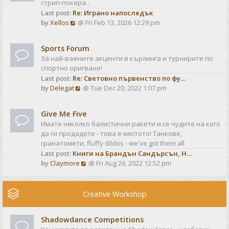
стрип-покера...
h
t
Last post:
Re: Играно напоследък
e
p
V
by
Xellos
@ Fri Feb 13, 2026 12:29 pm
l
o
i
a
s
e
t
t
Sports Forum
w
e
За най-важните акценти в кърлинга и турнирите по
t
s
спортно оригване!
h
t
Last post:
Re: Световно първенство по фу…
e
p
V
by
Delegat
@ Tue Dec 20, 2022 1:07 pm
l
o
i
a
s
e
t
t
Give Me Five
w
e
Имате няколко балистични ракети и се чудите на кого
t
s
да ги продадете - това е мястото! Танкове,
h
t
гранатомети, fluffy dildos - we've got them all
e
p
Last post:
Книги на Брандън Сандърсън, Н…
l
o
V
by
Claymore
@ Fri Aug 26, 2022 12:52 pm
a
s
i
t
t
e
e
w
Creative Workshop
s
t
t
h
p
Shadowdance Competitions
e
o