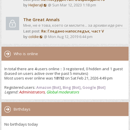
o
V
by
HeJIeraJI
@ Sun Mar 12, 2023 1:18 pm
t
s
i
e
t
e
s
The Great Annals
w
t
Мне, не е това, което си мислите... за архиви иде реч
t
p
Last post:
Re: Гледано напоследък, част V
h
o
V
by
coldie
@ Mon Aug 12, 2019 6:44 pm
e
s
i
l
t
e
a
w
Who is online
t
t
e
h
s
In total there are
4
users online :: 3 registered, 0 hidden and 1 guest
e
t
(based on users active over the past 5 minutes)
l
p
Most users ever online was
18192
on Sat Feb 21, 2026 4:49 pm
a
o
t
Registered users:
Amazon [Bot]
s
,
Bing [Bot]
,
Google [Bot]
e
Legend:
Administrators
,
Global moderators
t
s
t
p
Birthdays
o
s
No birthdays today
t