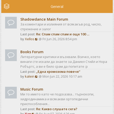
e
w
General
t
h
Shadowdance Main Forum
e
За коментари и излияния от всякакъв род, число,
l
спрежение и залог
a
Last post:
Re: Спам спам спам и още 100 …
t
V
by
Xellos
@ Fri Jun 26, 2026 8:54 pm
e
i
s
e
t
Books Forum
w
p
Литературни критики и възхвали. Всичко, което
t
o
винаги сте искали да знаете за Даниел Стийл и Нора
h
s
Робъртс, а ви е било срам да попитате :р
e
t
Last post:
„Една хромозома повече“
l
V
by
kalein
@ Mon Jun 22, 2026 10:17 am
a
i
t
e
e
Music Forum
w
s
Ми то името като че подсказва... търнокопи,
t
t
хидродинамика и всякакви ортопедични
h
p
приспособления...
e
o
Last post:
Re: Какво слушате сега?
l
s
V
by
Yan
@ Fri Aug 07, 2026 4:26 pm