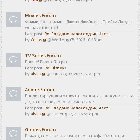
a
t
i
t
e
e
Movies Forum
w
s
Филми, бре, филми... Джена Джеймсън, Трейси Лордс –
t
t
we have them all!
h
p
Last post:
Re: Гледано напоследък, Част …
e
o
V
by
Xellos
@ Wed Aug 05, 2026 10:28 am
l
s
i
a
t
e
t
TV Series Forum
w
e
Bamse! Pimpa! Ruxpin!
t
s
Last post:
Re: Disney+
h
t
V
by
alshu
@ Thu Aug 06, 2026 12:21 pm
e
p
i
l
o
e
a
s
Anime Forum
w
t
t
Банди върлуващи отакута... окапита... опосуми... така
t
e
де, вашето next door аниме кътче
h
s
Last post:
Re: Гледано напоследък, част …
e
t
V
by
alshu
@ Sun Aug 02, 2026 5:18 pm
l
p
i
a
o
e
t
s
Games Forum
w
e
t
Всичко, което ви вълнува около голфа, бингото и
t
s