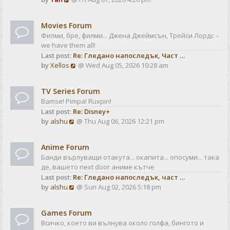
a
t
i
t
e
e
Movies Forum
w
s
Филми, бре, филми... Джена Джеймсън, Трейси Лордс –
t
t
we have them all!
h
p
Last post:
Re: Гледано напоследък, Част …
e
o
V
by
Xellos
@ Wed Aug 05, 2026 10:28 am
l
s
i
a
t
e
t
TV Series Forum
w
e
Bamse! Pimpa! Ruxpin!
t
s
Last post:
Re: Disney+
h
t
V
by
alshu
@ Thu Aug 06, 2026 12:21 pm
e
p
i
l
o
e
a
s
Anime Forum
w
t
t
Банди върлуващи отакута... окапита... опосуми... така
t
e
де, вашето next door аниме кътче
h
s
Last post:
Re: Гледано напоследък, част …
e
t
V
by
alshu
@ Sun Aug 02, 2026 5:18 pm
l
p
i
a
o
e
t
s
Games Forum
w
e
t
Всичко, което ви вълнува около голфа, бингото и
t
s