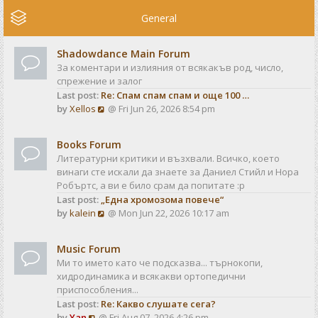
e
w
General
t
h
Shadowdance Main Forum
e
За коментари и излияния от всякакъв род, число,
l
спрежение и залог
a
Last post:
Re: Спам спам спам и още 100 …
t
V
by
Xellos
@ Fri Jun 26, 2026 8:54 pm
e
i
s
e
t
Books Forum
w
p
Литературни критики и възхвали. Всичко, което
t
o
винаги сте искали да знаете за Даниел Стийл и Нора
h
s
Робъртс, а ви е било срам да попитате :р
e
t
Last post:
„Една хромозома повече“
l
V
by
kalein
@ Mon Jun 22, 2026 10:17 am
a
i
t
e
e
Music Forum
w
s
Ми то името като че подсказва... търнокопи,
t
t
хидродинамика и всякакви ортопедични
h
p
приспособления...
e
o
Last post:
Re: Какво слушате сега?
l
s
V
by
Yan
@ Fri Aug 07, 2026 4:26 pm