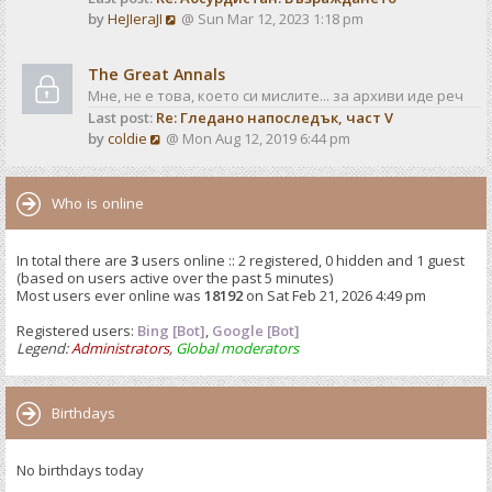
o
V
by
HeJIeraJI
@ Sun Mar 12, 2023 1:18 pm
t
s
i
e
t
e
s
The Great Annals
w
t
Мне, не е това, което си мислите... за архиви иде реч
t
p
Last post:
Re: Гледано напоследък, част V
h
o
V
by
coldie
@ Mon Aug 12, 2019 6:44 pm
e
s
i
l
t
e
a
w
Who is online
t
t
e
h
s
In total there are
3
users online :: 2 registered, 0 hidden and 1 guest
e
t
(based on users active over the past 5 minutes)
l
p
Most users ever online was
18192
on Sat Feb 21, 2026 4:49 pm
a
o
t
Registered users:
Bing [Bot]
s
,
Google [Bot]
e
Legend:
Administrators
,
Global moderators
t
s
t
p
Birthdays
o
s
No birthdays today
t