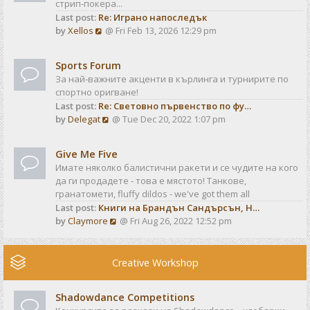
стрип-покера...
h
t
Last post:
Re: Играно напоследък
e
p
V
by
Xellos
@ Fri Feb 13, 2026 12:29 pm
l
o
i
a
s
e
t
t
Sports Forum
w
e
За най-важните акценти в кърлинга и турнирите по
t
s
спортно оригване!
h
t
Last post:
Re: Световно първенство по фу…
e
p
V
by
Delegat
@ Tue Dec 20, 2022 1:07 pm
l
o
i
a
s
e
t
t
Give Me Five
w
e
Имате няколко балистични ракети и се чудите на кого
t
s
да ги продадете - това е мястото! Танкове,
h
t
гранатомети, fluffy dildos - we've got them all
e
p
Last post:
Книги на Брандън Сандърсън, Н…
l
o
V
by
Claymore
@ Fri Aug 26, 2022 12:52 pm
a
s
i
t
t
e
e
w
Creative Workshop
s
t
t
h
p
Shadowdance Competitions
e
o