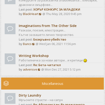
Конкурсите за разкази на Shadowdance... хлебарки,
l
s
дракони и смърфове...
a
t
Last post:
ХОРЪР КОНКУРС ЗА МЛАДЕЖИ
t
V
by
BlackHeart
@ Thu May 28, 2020 9:45 pm
e
i
s
e
t
Imaginations From The Other Side
w
p
Разкази, поезия, илюстрации...
t
o
Кътче за вашето лично творчество.
h
s
Last post:
Безкръвно убийство
e
t
V
by
Валсо
@ Wed Jan 06, 2021 11:56 pm
l
i
a
e
t
Writing Workshop
w
e
Работилничка за нови автори... и критици
t
s
Last post:
Re: Бета-читател
h
t
V
by
advensve
@ Mon Dec 27, 2021 5:12 pm
e
p
i
l
o
e
a
s
w
Miscellaneous
t
t
t
e
h
s
Dirty Laundry
e
t
Мръсните страсти – на сапун
l
p
Last post:
Re: Абсурдистан: Възраждането
a