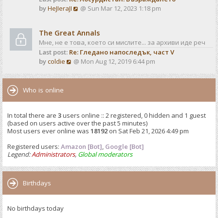
o
V
by
HeJIeraJI
@ Sun Mar 12, 2023 1:18 pm
t
s
i
e
t
e
s
The Great Annals
w
t
Мне, не е това, което си мислите... за архиви иде реч
t
p
Last post:
Re: Гледано напоследък, част V
h
o
V
by
coldie
@ Mon Aug 12, 2019 6:44 pm
e
s
i
l
t
e
a
w
Who is online
t
t
e
h
s
In total there are
3
users online :: 2 registered, 0 hidden and 1 guest
e
t
(based on users active over the past 5 minutes)
l
p
Most users ever online was
18192
on Sat Feb 21, 2026 4:49 pm
a
o
t
Registered users:
Amazon [Bot]
s
,
Google [Bot]
e
Legend:
Administrators
,
Global moderators
t
s
t
p
Birthdays
o
s
No birthdays today
t