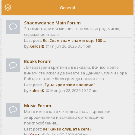
e
w
General
t
h
Shadowdance Main Forum
e
За коментари и излияния от всякакъв род, число,
l
спрежение и залог
a
Last post:
Re: Спам спам спам и още 100 …
t
V
by
Xellos
@ Fri Jun 26, 2026 8:54 pm
e
i
s
e
t
Books Forum
w
p
Литературни критики и възхвали. Всичко, което
t
o
винаги сте искали да знаете за Даниел Стийл и Нора
h
s
Робъртс, а ви е било срам да попитате :р
e
t
Last post:
„Една хромозома повече“
l
V
by
kalein
@ Mon Jun 22, 2026 10:17 am
a
i
t
e
e
Music Forum
w
s
Ми то името като че подсказва... търнокопи,
t
t
хидродинамика и всякакви ортопедични
h
p
приспособления...
e
o
Last post:
Re: Какво слушате сега?
l
s
V
by
Yan
@ Fri Aug 07, 2026 4:26 pm