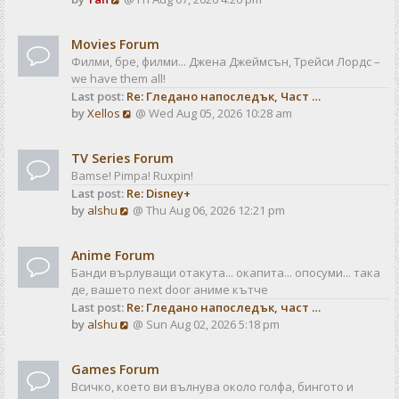
a
t
i
t
e
e
Movies Forum
w
s
Филми, бре, филми... Джена Джеймсън, Трейси Лордс –
t
t
we have them all!
h
p
Last post:
Re: Гледано напоследък, Част …
e
o
V
by
Xellos
@ Wed Aug 05, 2026 10:28 am
l
s
i
a
t
e
t
TV Series Forum
w
e
Bamse! Pimpa! Ruxpin!
t
s
Last post:
Re: Disney+
h
t
V
by
alshu
@ Thu Aug 06, 2026 12:21 pm
e
p
i
l
o
e
a
s
Anime Forum
w
t
t
Банди върлуващи отакута... окапита... опосуми... така
t
e
де, вашето next door аниме кътче
h
s
Last post:
Re: Гледано напоследък, част …
e
t
V
by
alshu
@ Sun Aug 02, 2026 5:18 pm
l
p
i
a
o
e
t
s
Games Forum
w
e
t
Всичко, което ви вълнува около голфа, бингото и
t
s