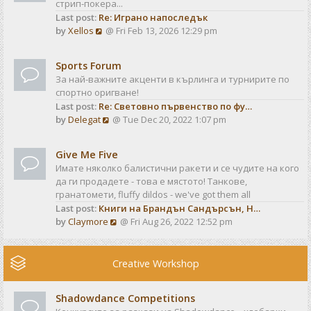
стрип-покера...
h
t
Last post:
Re: Играно напоследък
e
p
V
by
Xellos
@ Fri Feb 13, 2026 12:29 pm
l
o
i
a
s
e
t
t
Sports Forum
w
e
За най-важните акценти в кърлинга и турнирите по
t
s
спортно оригване!
h
t
Last post:
Re: Световно първенство по фу…
e
p
V
by
Delegat
@ Tue Dec 20, 2022 1:07 pm
l
o
i
a
s
e
t
t
Give Me Five
w
e
Имате няколко балистични ракети и се чудите на кого
t
s
да ги продадете - това е мястото! Танкове,
h
t
гранатомети, fluffy dildos - we've got them all
e
p
Last post:
Книги на Брандън Сандърсън, Н…
l
o
V
by
Claymore
@ Fri Aug 26, 2022 12:52 pm
a
s
i
t
t
e
e
w
Creative Workshop
s
t
t
h
p
Shadowdance Competitions
e
o