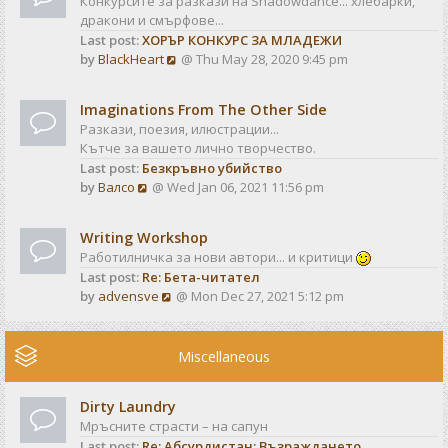
Конкурсите за разкази на Shadowdance... хлебарки,
l
s
дракони и смърфове...
a
t
Last post:
ХОРЪР КОНКУРС ЗА МЛАДЕЖИ
t
V
by
BlackHeart
@ Thu May 28, 2020 9:45 pm
e
i
s
e
t
Imaginations From The Other Side
w
p
Разкази, поезия, илюстрации...
t
o
Кътче за вашето лично творчество.
h
s
Last post:
Безкръвно убийство
e
t
V
by
Валсо
@ Wed Jan 06, 2021 11:56 pm
l
i
a
e
t
Writing Workshop
w
e
Работилничка за нови автори... и критици
t
s
Last post:
Re: Бета-читател
h
t
V
by
advensve
@ Mon Dec 27, 2021 5:12 pm
e
p
i
l
o
e
a
s
w
Miscellaneous
t
t
t
e
h
s
Dirty Laundry
e
t
Мръсните страсти – на сапун
l
p
Last post:
Re: Абсурдистан: Възраждането
a