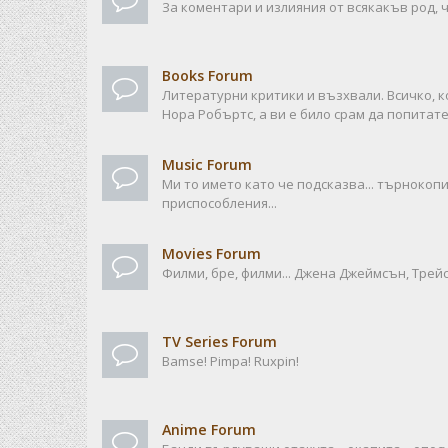
За коментари и излияния от всякакъв род, ч
Books Forum
Литературни критики и възхвали. Всичко, к
Нора Робъртс, а ви е било срам да попитате
Music Forum
Ми то името като че подсказва... търноко
приспособления...
Movies Forum
Филми, бре, филми... Джена Джеймсън, Трейси
TV Series Forum
Bamse! Pimpa! Ruxpin!
Anime Forum