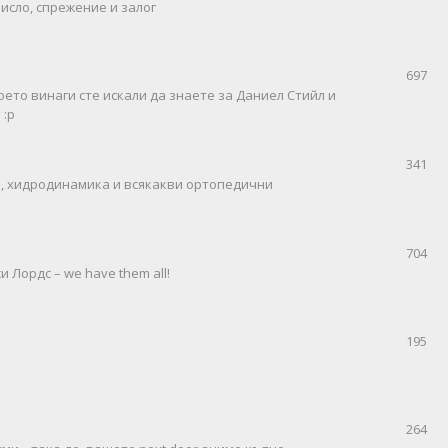
исло, спрежение и залог
697
оето винаги сте искали да знаете за Даниел Стийл и
 :р
341
пи, хидродинамика и всякакви ортопедични
704
 Лордс – we have them all!
195
264