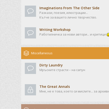
Imaginations From The Other Side
Разкази, поезия, илюстрации...
Кътче за вашето лично творчество.
Writing Workshop
Работилничка за нови автори... и критици
Miscellaneous
Dirty Laundry
Мръсните страсти – на сапун
The Great Annals
Мне, не е това, което си мислите... за архив