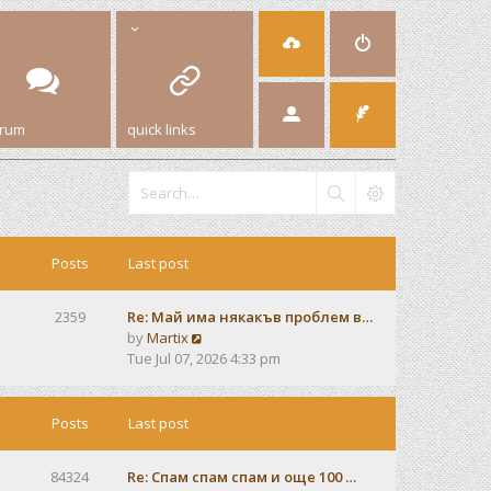
orum
quick links
Posts
Last post
2359
Re: Май има някакъв проблем в…
V
by
Martix
i
Tue Jul 07, 2026 4:33 pm
e
w
t
Posts
Last post
h
e
84324
Re: Спам спам спам и още 100 …
l