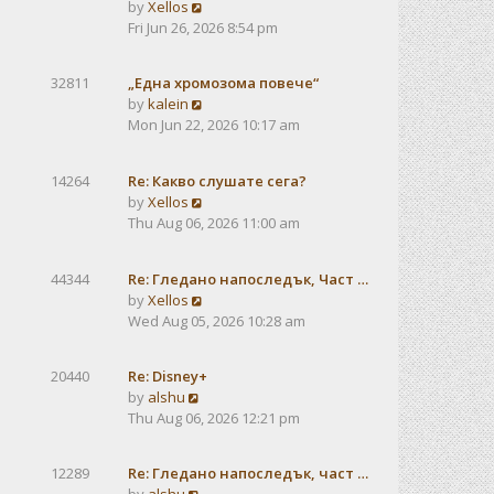
V
by
Xellos
a
i
Fri Jun 26, 2026 8:54 pm
t
e
e
w
s
32811
„Една хромозома повече“
t
t
V
by
kalein
h
p
i
Mon Jun 22, 2026 10:17 am
e
o
e
l
s
w
a
t
14264
Re: Какво слушате сега?
t
t
V
by
Xellos
h
e
i
Thu Aug 06, 2026 11:00 am
e
s
e
l
t
w
a
p
44344
Re: Гледано напоследък, Част …
t
t
o
V
by
Xellos
h
e
s
i
Wed Aug 05, 2026 10:28 am
e
s
t
e
l
t
w
a
p
20440
Re: Disney+
t
t
V
o
by
alshu
h
e
i
s
Thu Aug 06, 2026 12:21 pm
e
s
e
t
l
t
w
a
12289
Re: Гледано напоследък, част …
p
t
t
V