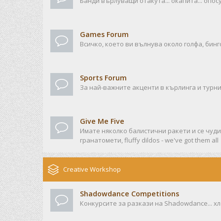
Банди върлуващи отакута... окапита... опосу
Games Forum
Всичко, което ви вълнува около голфа, бинго
Sports Forum
За най-важните акценти в кърлинга и турни
Give Me Five
Имате няколко балистични ракети и се чудит
гранатомети, fluffy dildos - we've got them all
Creative Workshop
Shadowdance Competitions
Конкурсите за разкази на Shadowdance... хл