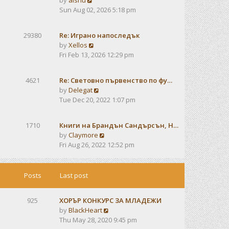
by
alshu
o
h
e
i
Sun Aug 02, 2026 5:18 pm
s
e
s
e
t
l
t
w
a
29380
Re: Играно напоследък
p
t
t
V
by
Xellos
o
h
e
i
Fri Feb 13, 2026 12:29 pm
s
e
s
e
t
l
t
w
a
4621
Re: Световно първенство по фу…
p
t
t
V
by
Delegat
o
h
e
i
Tue Dec 20, 2022 1:07 pm
s
e
s
e
t
l
t
w
a
1710
Книги на Брандън Сандърсън, Н…
p
t
t
V
by
Claymore
o
h
e
i
Fri Aug 26, 2022 12:52 pm
s
e
s
e
t
l
t
w
a
p
t
Posts
Last post
t
o
h
e
s
e
s
t
925
ХОРЪР КОНКУРС ЗА МЛАДЕЖИ
l
t
V
by
BlackHeart
a
p
i
Thu May 28, 2020 9:45 pm
t
o