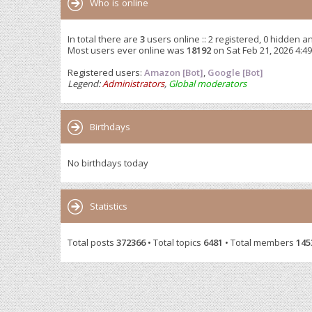
Who is online
In total there are
3
users online :: 2 registered, 0 hidden a
Most users ever online was
18192
on Sat Feb 21, 2026 4:4
Registered users:
Amazon [Bot]
,
Google [Bot]
Legend:
Administrators
,
Global moderators
Birthdays
No birthdays today
Statistics
Total posts
372366
• Total topics
6481
• Total members
145