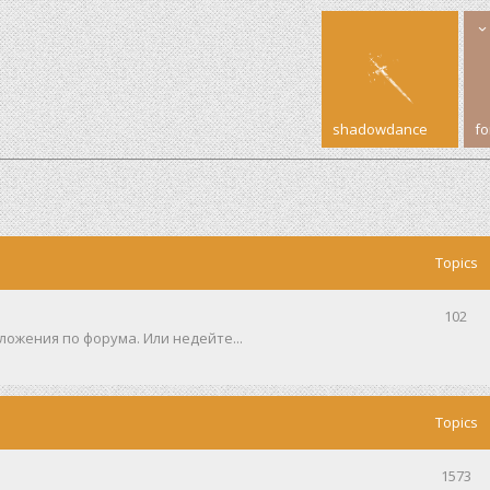
shadowdance
f
Topics
102
ожения по форума. Или недейте...
Topics
1573