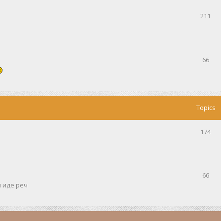
211
66
Topics
174
66
и иде реч