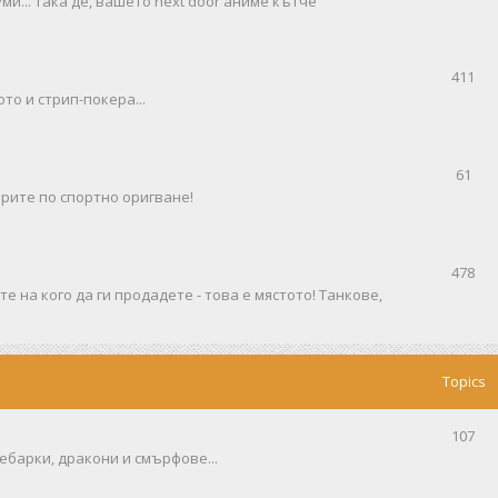
ми... така де, вашето next door аниме кътче
411
то и стрип-покера...
61
рите по спортно оригване!
478
е на кого да ги продадете - това е мястото! Танкове,
Topics
107
ебарки, дракони и смърфове...