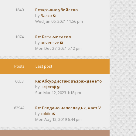
e
e
s
w
s
t
1840
Безкръвно убийство
t
t
V
by
Валсо
h
p
i
Wed Jan 06, 2021 11:56 pm
e
o
e
l
s
w
a
t
1074
Re: Бета-читател
t
t
V
by
advensve
h
e
i
Mon Dec 27, 2021 5:12 pm
e
s
e
l
t
w
a
p
t
Posts
Last post
t
o
h
e
s
e
s
t
6653
Re: Абсурдистан: Възраждането
l
t
V
by
HeJIeraJI
a
p
i
Sun Mar 12, 2023 1:18 pm
t
o
e
e
s
w
s
t
62942
Re: Гледано напоследък, част V
t
t
V
by
coldie
h
p
i
Mon Aug 12, 2019 6:44 pm
e
o
e
l
s
w
a
t