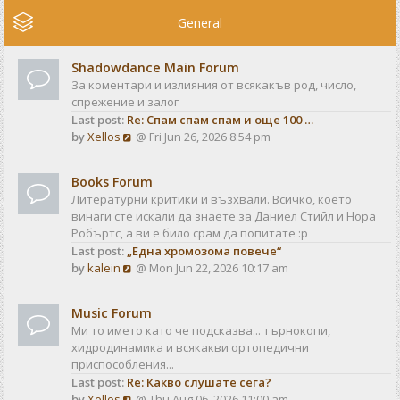
e
w
General
t
h
Shadowdance Main Forum
e
За коментари и излияния от всякакъв род, число,
l
спрежение и залог
a
Last post:
Re: Спам спам спам и още 100 …
t
V
by
Xellos
@ Fri Jun 26, 2026 8:54 pm
e
i
s
e
t
Books Forum
w
p
Литературни критики и възхвали. Всичко, което
t
o
винаги сте искали да знаете за Даниел Стийл и Нора
h
s
Робъртс, а ви е било срам да попитате :р
e
t
Last post:
„Една хромозома повече“
l
V
by
kalein
@ Mon Jun 22, 2026 10:17 am
a
i
t
e
e
Music Forum
w
s
Ми то името като че подсказва... търнокопи,
t
t
хидродинамика и всякакви ортопедични
h
p
приспособления...
e
o
Last post:
Re: Какво слушате сега?
l
s
V
by
Xellos
@ Thu Aug 06, 2026 11:00 am