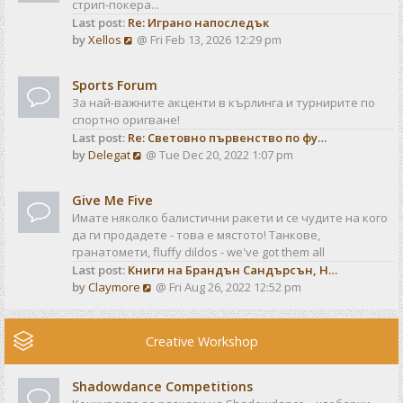
стрип-покера...
h
t
Last post:
Re: Играно напоследък
e
p
V
by
Xellos
@ Fri Feb 13, 2026 12:29 pm
l
o
i
a
s
e
t
t
Sports Forum
w
e
За най-важните акценти в кърлинга и турнирите по
t
s
спортно оригване!
h
t
Last post:
Re: Световно първенство по фу…
e
p
V
by
Delegat
@ Tue Dec 20, 2022 1:07 pm
l
o
i
a
s
e
t
t
Give Me Five
w
e
Имате няколко балистични ракети и се чудите на кого
t
s
да ги продадете - това е мястото! Танкове,
h
t
гранатомети, fluffy dildos - we've got them all
e
p
Last post:
Книги на Брандън Сандърсън, Н…
l
o
V
by
Claymore
@ Fri Aug 26, 2022 12:52 pm
a
s
i
t
t
e
e
w
Creative Workshop
s
t
t
h
p
Shadowdance Competitions
e
o