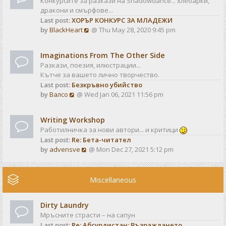
Конкурсите за разкази на Shadowdance... хлебарки,
l
s
дракони и смърфове...
a
t
Last post:
ХОРЪР КОНКУРС ЗА МЛАДЕЖИ
t
V
by
BlackHeart
@ Thu May 28, 2020 9:45 pm
e
i
s
e
t
Imaginations From The Other Side
w
p
Разкази, поезия, илюстрации...
t
o
Кътче за вашето лично творчество.
h
s
Last post:
Безкръвно убийство
e
t
V
by
Валсо
@ Wed Jan 06, 2021 11:56 pm
l
i
a
e
t
Writing Workshop
w
e
Работилничка за нови автори... и критици
t
s
Last post:
Re: Бета-читател
h
t
V
by
advensve
@ Mon Dec 27, 2021 5:12 pm
e
p
i
l
o
e
a
s
w
Miscellaneous
t
t
t
e
h
s
Dirty Laundry
e
t
Мръсните страсти – на сапун
l
p
Last post:
Re: Абсурдистан: Възраждането
a