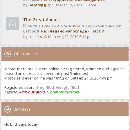
o
V
by
HeJIeraJI
@ Sun Mar 12, 2023 1:18 pm
t
s
i
e
t
e
s
The Great Annals
w
t
Мне, не е това, което си мислите... за архиви иде реч
t
p
Last post:
Re: Гледано напоследък, част V
h
o
V
by
coldie
@ Mon Aug 12, 2019 6:44 pm
e
s
i
l
t
e
a
w
Who is online
t
t
e
h
s
In total there are
3
users online :: 2 registered, 0 hidden and 1 guest
e
t
(based on users active over the past 5 minutes)
l
p
Most users ever online was
18192
on Sat Feb 21, 2026 4:49 pm
a
o
t
Registered users:
Bing [Bot]
s
,
Google [Bot]
e
Legend:
Administrators
,
Global moderators
t
s
t
p
Birthdays
o
s
No birthdays today
t