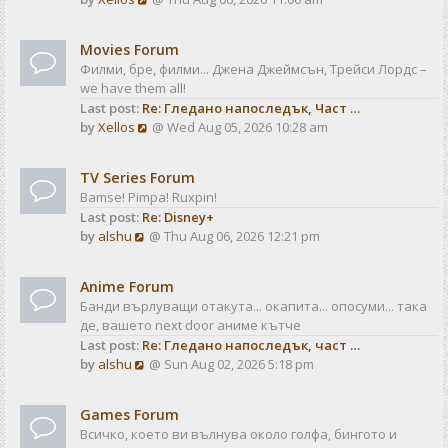
a
t
i
t
e
e
Movies Forum
w
s
Филми, бре, филми... Джена Джеймсън, Трейси Лордс –
t
t
we have them all!
h
p
Last post:
Re: Гледано напоследък, Част …
e
o
V
by
Xellos
@ Wed Aug 05, 2026 10:28 am
l
s
i
a
t
e
t
TV Series Forum
w
e
Bamse! Pimpa! Ruxpin!
t
s
Last post:
Re: Disney+
h
t
V
by
alshu
@ Thu Aug 06, 2026 12:21 pm
e
p
i
l
o
e
a
s
Anime Forum
w
t
t
Банди върлуващи отакута... окапита... опосуми... така
t
e
де, вашето next door аниме кътче
h
s
Last post:
Re: Гледано напоследък, част …
e
t
V
by
alshu
@ Sun Aug 02, 2026 5:18 pm
l
p
i
a
o
e
t
s
Games Forum
w
e
t
Всичко, което ви вълнува около голфа, бингото и
t
s