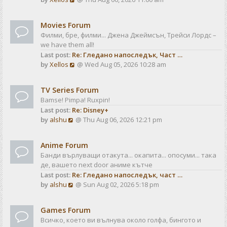
a
t
i
t
e
e
Movies Forum
w
s
Филми, бре, филми... Джена Джеймсън, Трейси Лордс –
t
t
we have them all!
h
p
Last post:
Re: Гледано напоследък, Част …
e
o
V
by
Xellos
@ Wed Aug 05, 2026 10:28 am
l
s
i
a
t
e
t
TV Series Forum
w
e
Bamse! Pimpa! Ruxpin!
t
s
Last post:
Re: Disney+
h
t
V
by
alshu
@ Thu Aug 06, 2026 12:21 pm
e
p
i
l
o
e
a
s
Anime Forum
w
t
t
Банди върлуващи отакута... окапита... опосуми... така
t
e
де, вашето next door аниме кътче
h
s
Last post:
Re: Гледано напоследък, част …
e
t
V
by
alshu
@ Sun Aug 02, 2026 5:18 pm
l
p
i
a
o
e
t
s
Games Forum
w
e
t
Всичко, което ви вълнува около голфа, бингото и
t
s