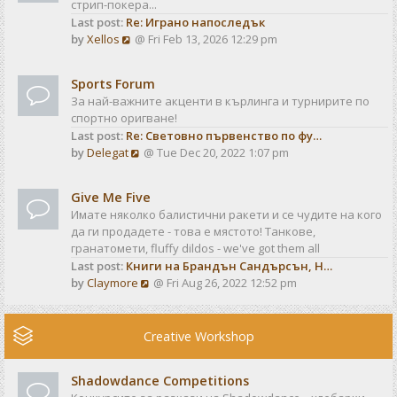
стрип-покера...
h
t
Last post:
Re: Играно напоследък
e
p
V
by
Xellos
@ Fri Feb 13, 2026 12:29 pm
l
o
i
a
s
e
t
t
Sports Forum
w
e
За най-важните акценти в кърлинга и турнирите по
t
s
спортно оригване!
h
t
Last post:
Re: Световно първенство по фу…
e
p
V
by
Delegat
@ Tue Dec 20, 2022 1:07 pm
l
o
i
a
s
e
t
t
Give Me Five
w
e
Имате няколко балистични ракети и се чудите на кого
t
s
да ги продадете - това е мястото! Танкове,
h
t
гранатомети, fluffy dildos - we've got them all
e
p
Last post:
Книги на Брандън Сандърсън, Н…
l
o
V
by
Claymore
@ Fri Aug 26, 2022 12:52 pm
a
s
i
t
t
e
e
w
Creative Workshop
s
t
t
h
p
Shadowdance Competitions
e
o