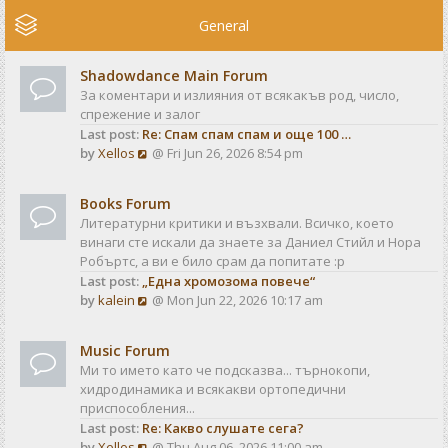
e
w
General
t
h
Shadowdance Main Forum
e
За коментари и излияния от всякакъв род, число,
l
спрежение и залог
a
Last post:
Re: Спам спам спам и още 100 …
t
V
by
Xellos
@ Fri Jun 26, 2026 8:54 pm
e
i
s
e
t
Books Forum
w
p
Литературни критики и възхвали. Всичко, което
t
o
винаги сте искали да знаете за Даниел Стийл и Нора
h
s
Робъртс, а ви е било срам да попитате :р
e
t
Last post:
„Една хромозома повече“
l
V
by
kalein
@ Mon Jun 22, 2026 10:17 am
a
i
t
e
e
Music Forum
w
s
Ми то името като че подсказва... търнокопи,
t
t
хидродинамика и всякакви ортопедични
h
p
приспособления...
e
o
Last post:
Re: Какво слушате сега?
l
s
V
by
Xellos
@ Thu Aug 06, 2026 11:00 am