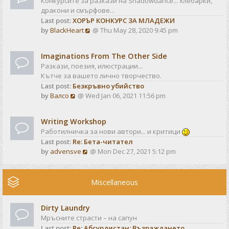
Конкурсите за разкази на Shadowdance... хлебарки,
l
s
дракони и смърфове...
a
t
Last post:
ХОРЪР КОНКУРС ЗА МЛАДЕЖИ
t
V
by
BlackHeart
@ Thu May 28, 2020 9:45 pm
e
i
s
e
t
Imaginations From The Other Side
w
p
Разкази, поезия, илюстрации...
t
o
Кътче за вашето лично творчество.
h
s
Last post:
Безкръвно убийство
e
t
V
by
Валсо
@ Wed Jan 06, 2021 11:56 pm
l
i
a
e
t
Writing Workshop
w
e
Работилничка за нови автори... и критици
t
s
Last post:
Re: Бета-читател
h
t
V
by
advensve
@ Mon Dec 27, 2021 5:12 pm
e
p
i
l
o
e
a
s
w
Miscellaneous
t
t
t
e
h
s
Dirty Laundry
e
t
Мръсните страсти – на сапун
l
p
Last post:
Re: Абсурдистан: Възраждането
a