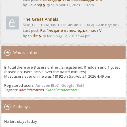
o
V
by
HeJIeraJI
@ Sun Mar 12, 2023 1:18 pm
t
s
i
e
t
e
s
The Great Annals
w
t
Мне, не е това, което си мислите... за архиви иде реч
t
p
Last post:
Re: Гледано напоследък, част V
h
o
V
by
coldie
@ Mon Aug 12, 2019 6:44 pm
e
s
i
l
t
e
a
w
Who is online
t
t
e
h
s
In total there are
3
users online :: 2 registered, 0 hidden and 1 guest
e
t
(based on users active over the past 5 minutes)
l
p
Most users ever online was
18192
on Sat Feb 21, 2026 4:49 pm
a
o
t
Registered users:
Amazon [Bot]
s
,
Google [Bot]
e
Legend:
Administrators
,
Global moderators
t
s
t
p
Birthdays
o
s
No birthdays today
t