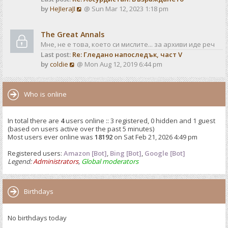
o
V
by
HeJIeraJI
@ Sun Mar 12, 2023 1:18 pm
t
s
i
e
t
e
s
The Great Annals
w
t
Мне, не е това, което си мислите... за архиви иде реч
t
p
Last post:
Re: Гледано напоследък, част V
h
o
V
by
coldie
@ Mon Aug 12, 2019 6:44 pm
e
s
i
l
t
e
a
w
Who is online
t
t
e
h
s
In total there are
4
users online :: 3 registered, 0 hidden and 1 guest
e
t
(based on users active over the past 5 minutes)
l
p
Most users ever online was
18192
on Sat Feb 21, 2026 4:49 pm
a
o
t
Registered users:
Amazon [Bot]
s
,
Bing [Bot]
,
Google [Bot]
e
Legend:
Administrators
,
Global moderators
t
s
t
p
Birthdays
o
s
No birthdays today
t