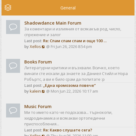
e
w
General
t
h
Shadowdance Main Forum
e
За коментари и излияния от всякакъв род, число,
l
спрежение и залог
a
Last post:
Re: Спам спам спам и още 100 …
t
V
by
Xellos
@ Fri Jun 26, 2026 8:54 pm
e
i
s
e
t
Books Forum
w
p
Литературни критики и възхвали. Всичко, което
t
o
винаги сте искали да знаете за Даниел Стийл и Нора
h
s
Робъртс, а ви е било срам да попитате :р
e
t
Last post:
„Една хромозома повече“
l
V
by
kalein
@ Mon Jun 22, 2026 10:17 am
a
i
t
e
e
Music Forum
w
s
Ми то името като че подсказва... търнокопи,
t
t
хидродинамика и всякакви ортопедични
h
p
приспособления...
e
o
Last post:
Re: Какво слушате сега?
l
s
V
by
Xellos
@ Thu Aug 06, 2026 11:00 am