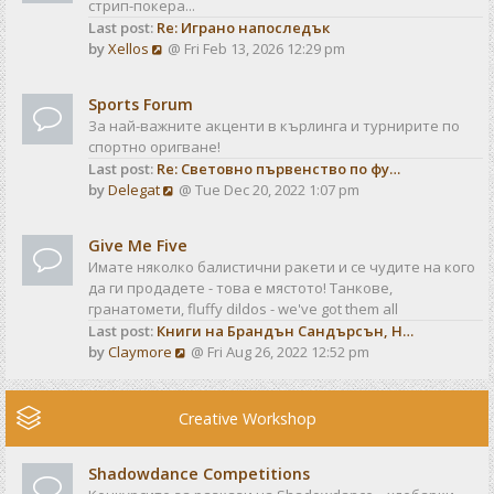
стрип-покера...
h
t
Last post:
Re: Играно напоследък
e
p
V
by
Xellos
@ Fri Feb 13, 2026 12:29 pm
l
o
i
a
s
e
t
t
Sports Forum
w
e
За най-важните акценти в кърлинга и турнирите по
t
s
спортно оригване!
h
t
Last post:
Re: Световно първенство по фу…
e
p
V
by
Delegat
@ Tue Dec 20, 2022 1:07 pm
l
o
i
a
s
e
t
t
Give Me Five
w
e
Имате няколко балистични ракети и се чудите на кого
t
s
да ги продадете - това е мястото! Танкове,
h
t
гранатомети, fluffy dildos - we've got them all
e
p
Last post:
Книги на Брандън Сандърсън, Н…
l
o
V
by
Claymore
@ Fri Aug 26, 2022 12:52 pm
a
s
i
t
t
e
e
w
Creative Workshop
s
t
t
h
p
Shadowdance Competitions
e
o