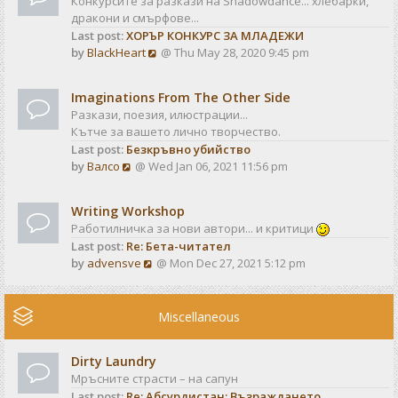
Конкурсите за разкази на Shadowdance... хлебарки,
l
s
дракони и смърфове...
a
t
Last post:
ХОРЪР КОНКУРС ЗА МЛАДЕЖИ
t
V
by
BlackHeart
@ Thu May 28, 2020 9:45 pm
e
i
s
e
t
Imaginations From The Other Side
w
p
Разкази, поезия, илюстрации...
t
o
Кътче за вашето лично творчество.
h
s
Last post:
Безкръвно убийство
e
t
V
by
Валсо
@ Wed Jan 06, 2021 11:56 pm
l
i
a
e
t
Writing Workshop
w
e
Работилничка за нови автори... и критици
t
s
Last post:
Re: Бета-читател
h
t
V
by
advensve
@ Mon Dec 27, 2021 5:12 pm
e
p
i
l
o
e
a
s
w
Miscellaneous
t
t
t
e
h
s
Dirty Laundry
e
t
Мръсните страсти – на сапун
l
p
Last post:
Re: Абсурдистан: Възраждането
a