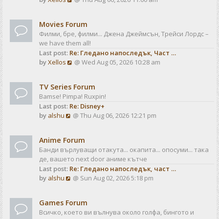
a
t
i
t
e
e
Movies Forum
w
s
Филми, бре, филми... Джена Джеймсън, Трейси Лордс –
t
t
we have them all!
h
p
Last post:
Re: Гледано напоследък, Част …
e
o
V
by
Xellos
@ Wed Aug 05, 2026 10:28 am
l
s
i
a
t
e
t
TV Series Forum
w
e
Bamse! Pimpa! Ruxpin!
t
s
Last post:
Re: Disney+
h
t
V
by
alshu
@ Thu Aug 06, 2026 12:21 pm
e
p
i
l
o
e
a
s
Anime Forum
w
t
t
Банди върлуващи отакута... окапита... опосуми... така
t
e
де, вашето next door аниме кътче
h
s
Last post:
Re: Гледано напоследък, част …
e
t
V
by
alshu
@ Sun Aug 02, 2026 5:18 pm
l
p
i
a
o
e
t
s
Games Forum
w
e
t
Всичко, което ви вълнува около голфа, бингото и
t
s