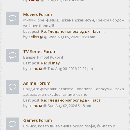
a
t
i
t
e
e
Movies Forum
w
s
Филми, бре, филми... Джена Джеймсън, Трейси Лордс –
t
t
we have them all!
h
p
Last post:
Re: Гледано напоследък, Част …
e
o
V
by
Xellos
@ Wed Aug 05, 2026 10:28 am
l
s
i
a
t
e
t
TV Series Forum
w
e
Bamse! Pimpa! Ruxpin!
t
s
Last post:
Re: Disney+
h
t
V
by
alshu
@ Thu Aug 06, 2026 12:21 pm
e
p
i
l
o
e
a
s
Anime Forum
w
t
t
Банди върлуващи отакута... окапита... опосуми... така
t
e
де, вашето next door аниме кътче
h
s
Last post:
Re: Гледано напоследък, част …
e
t
V
by
alshu
@ Sun Aug 02, 2026 5:18 pm
l
p
i
a
o
e
t
s
Games Forum
w
e
t
Всичко, което ви вълнува около голфа, бингото и
t
s