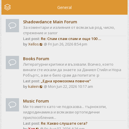
e
w
General
t
h
Shadowdance Main Forum
e
За коментари и излияния от всякакъв род, число,
l
спрежение и залог
a
Last post:
Re: Спам спам спам и още 100 …
t
V
by
Xellos
@ Fri Jun 26, 2026 8:54 pm
e
i
s
e
t
Books Forum
w
p
Литературни критики и възхвали. Всичко, което
t
o
винаги сте искали да знаете за Даниел Стийл и Нора
h
s
Робъртс, а ви е било срам да попитате :р
e
t
Last post:
„Една хромозома повече“
l
V
by
kalein
@ Mon Jun 22, 2026 10:17 am
a
i
t
e
e
Music Forum
w
s
Ми то името като че подсказва... търнокопи,
t
t
хидродинамика и всякакви ортопедични
h
p
приспособления...
e
o
Last post:
Re: Какво слушате сега?
l
s
V
by
Yan
@ Fri Aug 07, 2026 4:26 pm