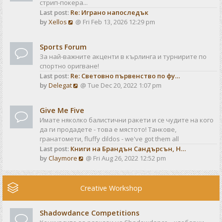
стрип-покера...
h
t
Last post:
Re: Играно напоследък
e
p
V
by
Xellos
@ Fri Feb 13, 2026 12:29 pm
l
o
i
a
s
e
t
t
Sports Forum
w
e
За най-важните акценти в кърлинга и турнирите по
t
s
спортно оригване!
h
t
Last post:
Re: Световно първенство по фу…
e
p
V
by
Delegat
@ Tue Dec 20, 2022 1:07 pm
l
o
i
a
s
e
t
t
Give Me Five
w
e
Имате няколко балистични ракети и се чудите на кого
t
s
да ги продадете - това е мястото! Танкове,
h
t
гранатомети, fluffy dildos - we've got them all
e
p
Last post:
Книги на Брандън Сандърсън, Н…
l
o
V
by
Claymore
@ Fri Aug 26, 2022 12:52 pm
a
s
i
t
t
e
e
w
Creative Workshop
s
t
t
h
p
Shadowdance Competitions
e
o