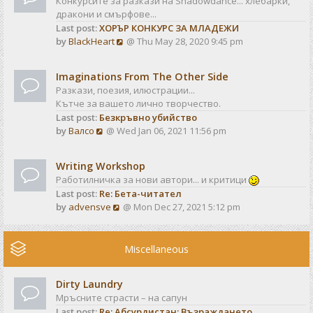
Конкурсите за разкази на Shadowdance... хлебарки,
l
s
дракони и смърфове...
a
t
Last post:
ХОРЪР КОНКУРС ЗА МЛАДЕЖИ
t
V
by
BlackHeart
@ Thu May 28, 2020 9:45 pm
e
i
s
e
t
Imaginations From The Other Side
w
p
Разкази, поезия, илюстрации...
t
o
Кътче за вашето лично творчество.
h
s
Last post:
Безкръвно убийство
e
t
V
by
Валсо
@ Wed Jan 06, 2021 11:56 pm
l
i
a
e
t
Writing Workshop
w
e
Работилничка за нови автори... и критици
t
s
Last post:
Re: Бета-читател
h
t
V
by
advensve
@ Mon Dec 27, 2021 5:12 pm
e
p
i
l
o
e
a
s
w
Miscellaneous
t
t
t
e
h
s
Dirty Laundry
e
t
Мръсните страсти – на сапун
l
p
Last post:
Re: Абсурдистан: Възраждането
a