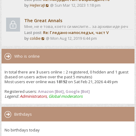
o
V
by
HeJIeraJI
@ Sun Mar 12, 2023 1:18 pm
t
s
i
e
t
e
s
The Great Annals
w
t
Мне, не е това, което си мислите... за архиви иде реч
t
p
Last post:
Re: Гледано напоследък, част V
h
o
V
by
coldie
@ Mon Aug 12, 2019 6:44 pm
e
s
i
l
t
e
a
w
Who is online
t
t
e
h
s
In total there are
3
users online :: 2 registered, 0 hidden and 1 guest
e
t
(based on users active over the past 5 minutes)
l
p
Most users ever online was
18192
on Sat Feb 21, 2026 4:49 pm
a
o
t
Registered users:
Amazon [Bot]
s
,
Google [Bot]
e
Legend:
Administrators
,
Global moderators
t
s
t
p
Birthdays
o
s
No birthdays today
t