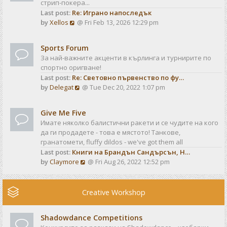
стрип-покера...
h
t
Last post:
Re: Играно напоследък
e
p
V
by
Xellos
@ Fri Feb 13, 2026 12:29 pm
l
o
i
a
s
e
t
t
Sports Forum
w
e
За най-важните акценти в кърлинга и турнирите по
t
s
спортно оригване!
h
t
Last post:
Re: Световно първенство по фу…
e
p
V
by
Delegat
@ Tue Dec 20, 2022 1:07 pm
l
o
i
a
s
e
t
t
Give Me Five
w
e
Имате няколко балистични ракети и се чудите на кого
t
s
да ги продадете - това е мястото! Танкове,
h
t
гранатомети, fluffy dildos - we've got them all
e
p
Last post:
Книги на Брандън Сандърсън, Н…
l
o
V
by
Claymore
@ Fri Aug 26, 2022 12:52 pm
a
s
i
t
t
e
e
w
Creative Workshop
s
t
t
h
p
Shadowdance Competitions
e
o