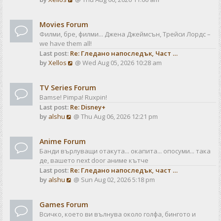
a
t
i
t
e
e
Movies Forum
w
s
Филми, бре, филми... Джена Джеймсън, Трейси Лордс –
t
t
we have them all!
h
p
Last post:
Re: Гледано напоследък, Част …
e
o
V
by
Xellos
@ Wed Aug 05, 2026 10:28 am
l
s
i
a
t
e
t
TV Series Forum
w
e
Bamse! Pimpa! Ruxpin!
t
s
Last post:
Re: Disney+
h
t
V
by
alshu
@ Thu Aug 06, 2026 12:21 pm
e
p
i
l
o
e
a
s
Anime Forum
w
t
t
Банди върлуващи отакута... окапита... опосуми... така
t
e
де, вашето next door аниме кътче
h
s
Last post:
Re: Гледано напоследък, част …
e
t
V
by
alshu
@ Sun Aug 02, 2026 5:18 pm
l
p
i
a
o
e
t
s
Games Forum
w
e
t
Всичко, което ви вълнува около голфа, бингото и
t
s