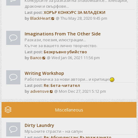
Конкурсите за разкази на Shadowdance... хлебарки,
l
s
дракони и смърфове...
a
t
Last post:
ХОРЪР КОНКУРС ЗА МЛАДЕЖИ
t
V
by
BlackHeart
@ Thu May 28, 2020 9:45 pm
e
i
s
e
t
Imaginations From The Other Side
w
p
Разкази, поезия, илюстрации...
t
o
Кътче за вашето лично творчество.
h
s
Last post:
Безкръвно убийство
e
t
V
by
Валсо
@ Wed Jan 06, 2021 11:56 pm
l
i
a
e
t
Writing Workshop
w
e
Работилничка за нови автори... и критици
t
s
Last post:
Re: Бета-читател
h
t
V
by
advensve
@ Mon Dec 27, 2021 5:12 pm
e
p
i
l
o
e
a
s
w
Miscellaneous
t
t
t
e
h
s
Dirty Laundry
e
t
Мръсните страсти – на сапун
l
p
Last post:
Re: Абсурдистан: Възраждането
a