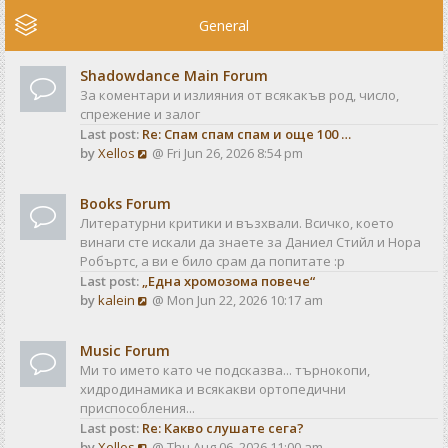
e
w
General
t
h
Shadowdance Main Forum
e
За коментари и излияния от всякакъв род, число,
l
спрежение и залог
a
Last post:
Re: Спам спам спам и още 100 …
t
V
by
Xellos
@ Fri Jun 26, 2026 8:54 pm
e
i
s
e
t
Books Forum
w
p
Литературни критики и възхвали. Всичко, което
t
o
винаги сте искали да знаете за Даниел Стийл и Нора
h
s
Робъртс, а ви е било срам да попитате :р
e
t
Last post:
„Една хромозома повече“
l
V
by
kalein
@ Mon Jun 22, 2026 10:17 am
a
i
t
e
e
Music Forum
w
s
Ми то името като че подсказва... търнокопи,
t
t
хидродинамика и всякакви ортопедични
h
p
приспособления...
e
o
Last post:
Re: Какво слушате сега?
l
s
V
by
Xellos
@ Thu Aug 06, 2026 11:00 am