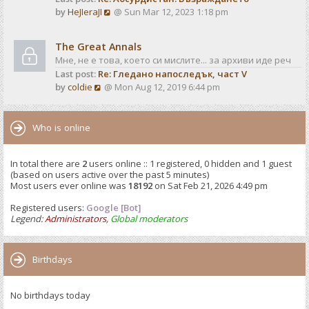
o
V
by
HeJIeraJI
@ Sun Mar 12, 2023 1:18 pm
t
s
i
e
t
e
s
The Great Annals
w
t
Мне, не е това, което си мислите... за архиви иде реч
t
p
Last post:
Re: Гледано напоследък, част V
h
o
V
by
coldie
@ Mon Aug 12, 2019 6:44 pm
e
s
i
l
t
e
a
w
Who is online
t
t
e
h
s
In total there are
2
users online :: 1 registered, 0 hidden and 1 guest
e
t
(based on users active over the past 5 minutes)
l
p
Most users ever online was
18192
on Sat Feb 21, 2026 4:49 pm
a
o
t
Registered users:
Google [Bot]
s
e
Legend:
Administrators
,
Global moderators
t
s
t
p
Birthdays
o
s
No birthdays today
t