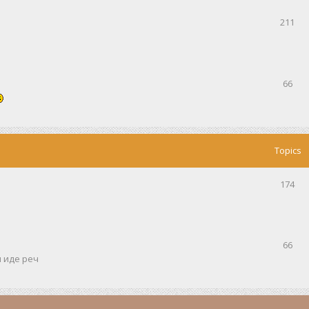
211
66
Topics
174
66
и иде реч