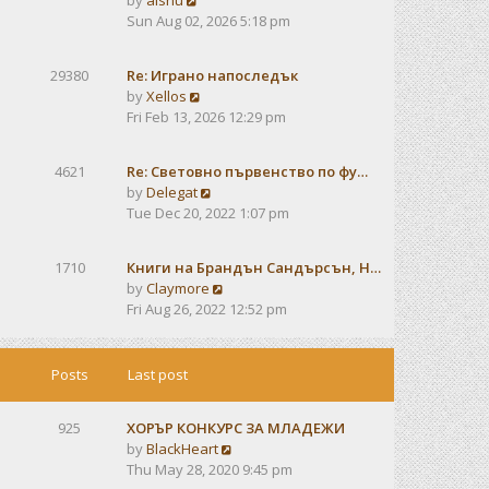
by
alshu
o
h
e
i
Sun Aug 02, 2026 5:18 pm
s
e
s
e
t
l
t
w
a
29380
Re: Играно напоследък
p
t
t
V
by
Xellos
o
h
e
i
Fri Feb 13, 2026 12:29 pm
s
e
s
e
t
l
t
w
a
4621
Re: Световно първенство по фу…
p
t
t
V
by
Delegat
o
h
e
i
Tue Dec 20, 2022 1:07 pm
s
e
s
e
t
l
t
w
a
1710
Книги на Брандън Сандърсън, Н…
p
t
t
V
by
Claymore
o
h
e
i
Fri Aug 26, 2022 12:52 pm
s
e
s
e
t
l
t
w
a
p
t
Posts
Last post
t
o
h
e
s
e
s
t
925
ХОРЪР КОНКУРС ЗА МЛАДЕЖИ
l
t
V
by
BlackHeart
a
p
i
Thu May 28, 2020 9:45 pm
t
o