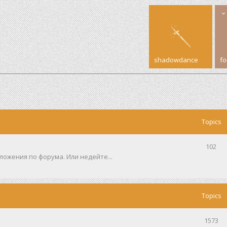
shadowdance
f
Topics
102
ожения по форума. Или недейте...
Topics
1573