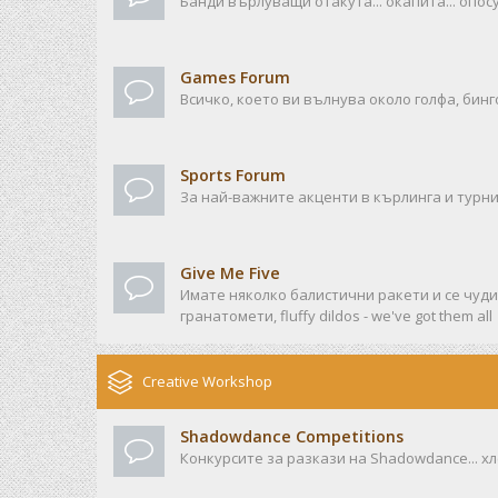
Банди върлуващи отакута... окапита... опосу
Games Forum
Всичко, което ви вълнува около голфа, бинго
Sports Forum
За най-важните акценти в кърлинга и турни
Give Me Five
Имате няколко балистични ракети и се чудит
гранатомети, fluffy dildos - we've got them all
Creative Workshop
Shadowdance Competitions
Конкурсите за разкази на Shadowdance... хл