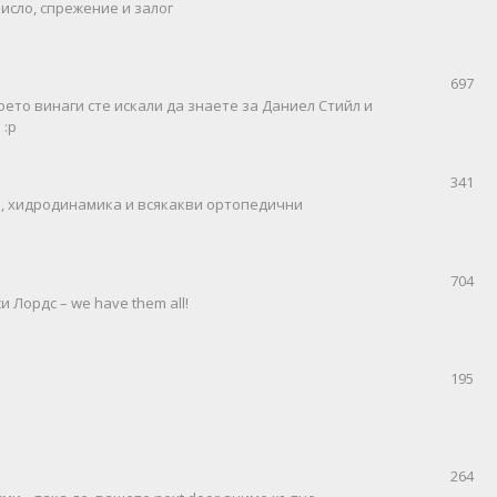
исло, спрежение и залог
697
оето винаги сте искали да знаете за Даниел Стийл и
 :р
341
пи, хидродинамика и всякакви ортопедични
704
 Лордс – we have them all!
195
264