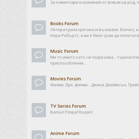
За коментари и излияния от всякакъв род, ч
Books Forum
Литературни критики и възхвали. Всичко, к
Нора Робъртс, а ви е било срам да попитате
Music Forum
Ми то името като че подсказва... търноко
приспособления...
Movies Forum
Филми, бре, филми... Джена Джеймсън, Трейси
TV Series Forum
Bamse! Pimpa! Ruxpin!
Anime Forum