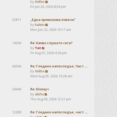
V
by
Xellos
a
i
Fri Jun 26, 2026 8:54 pm
t
e
e
w
s
32811
„Една хромозома повече“
t
t
V
by
kalein
h
p
i
Mon Jun 22, 2026 10:17 am
e
o
e
l
s
w
a
t
14266
Re: Какво слушате сега?
t
t
V
by
Yan
h
e
i
Fri Aug 07, 2026 4:26 pm
e
s
e
l
t
w
a
p
44344
Re: Гледано напоследък, Част …
t
t
o
V
by
Xellos
h
e
s
i
Wed Aug 05, 2026 10:28 am
e
s
t
e
l
t
w
a
p
20440
Re: Disney+
t
t
V
o
by
alshu
h
e
i
s
Thu Aug 06, 2026 12:21 pm
e
s
e
t
l
t
w
a
12289
Re: Гледано напоследък, част …
p
t
t
V