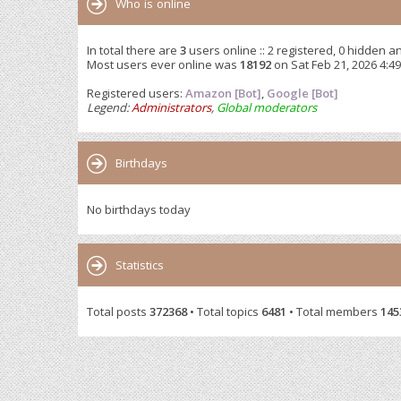
Who is online
In total there are
3
users online :: 2 registered, 0 hidden a
Most users ever online was
18192
on Sat Feb 21, 2026 4:4
Registered users:
Amazon [Bot]
,
Google [Bot]
Legend:
Administrators
,
Global moderators
Birthdays
No birthdays today
Statistics
Total posts
372368
• Total topics
6481
• Total members
145