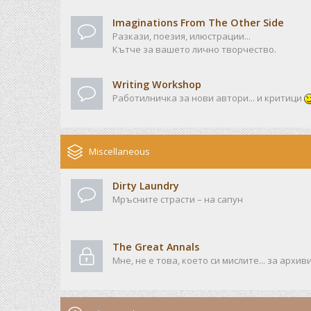
Imaginations From The Other Side
Разкази, поезия, илюстрации...
Кътче за вашето лично творчество.
Writing Workshop
Работилничка за нови автори... и критици
Miscellaneous
Dirty Laundry
Мръсните страсти – на сапун
The Great Annals
Мне, не е това, което си мислите... за архив