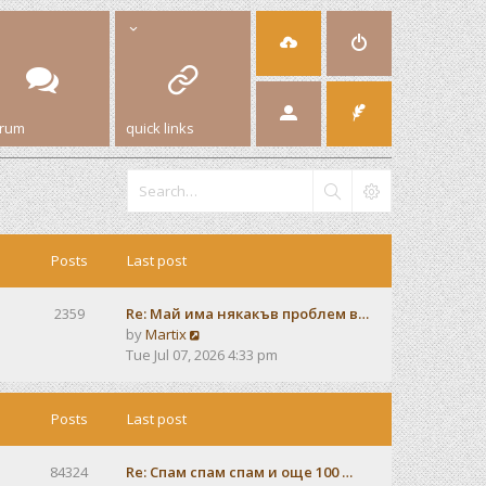
orum
quick links
Posts
Last post
2359
Re: Май има някакъв проблем в…
V
by
Martix
i
Tue Jul 07, 2026 4:33 pm
e
w
t
Posts
Last post
h
e
84324
Re: Спам спам спам и още 100 …
l