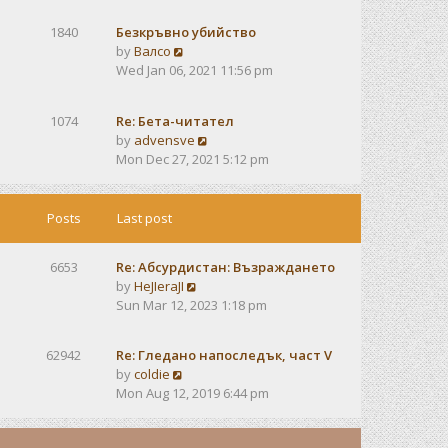
e
e
s
w
s
t
1840
Безкръвно убийство
t
t
V
by
Валсо
h
p
i
Wed Jan 06, 2021 11:56 pm
e
o
e
l
s
w
a
t
1074
Re: Бета-читател
t
t
V
by
advensve
h
e
i
Mon Dec 27, 2021 5:12 pm
e
s
e
l
t
w
a
p
t
Posts
Last post
t
o
h
e
s
e
s
t
6653
Re: Абсурдистан: Възраждането
l
t
V
by
HeJIeraJI
a
p
i
Sun Mar 12, 2023 1:18 pm
t
o
e
e
s
w
s
t
62942
Re: Гледано напоследък, част V
t
t
V
by
coldie
h
p
i
Mon Aug 12, 2019 6:44 pm
e
o
e
l
s
w
a
t