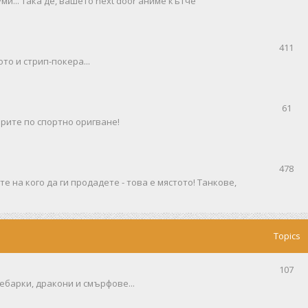
ми... така де, вашето next door аниме кътче
411
то и стрип-покера...
61
рите по спортно оригване!
478
е на кого да ги продадете - това е мястото! Танкове,
Topics
107
ебарки, дракони и смърфове...