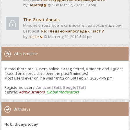
o
V
by
HeJIeraJI
@ Sun Mar 12, 2023 1:18 pm
t
s
i
e
t
e
s
The Great Annals
w
t
Мне, не е това, което си мислите... за архиви иде реч
t
p
Last post:
Re: Гледано напоследък, част V
h
o
V
by
coldie
@ Mon Aug 12, 2019 6:44 pm
e
s
i
l
t
e
a
w
Who is online
t
t
e
h
s
In total there are
3
users online :: 2 registered, 0 hidden and 1 guest
e
t
(based on users active over the past 5 minutes)
l
p
Most users ever online was
18192
on Sat Feb 21, 2026 4:49 pm
a
o
t
Registered users:
Amazon [Bot]
s
,
Google [Bot]
e
Legend:
Administrators
,
Global moderators
t
s
t
p
Birthdays
o
s
No birthdays today
t