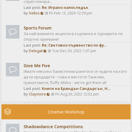
стрип-покера...
h
t
Last post:
Re: Играно напоследък
e
p
V
by
Xellos
@ Fri Feb 13, 2026 12:29 pm
l
o
i
a
s
e
t
t
Sports Forum
w
e
За най-важните акценти в кърлинга и турнирите по
t
s
спортно оригване!
h
t
Last post:
Re: Световно първенство по фу…
e
p
V
by
Delegat
@ Tue Dec 20, 2022 1:07 pm
l
o
i
a
s
e
t
t
Give Me Five
w
e
Имате няколко балистични ракети и се чудите на кого
t
s
да ги продадете - това е мястото! Танкове,
h
t
гранатомети, fluffy dildos - we've got them all
e
p
Last post:
Книги на Брандън Сандърсън, Н…
l
o
V
by
Claymore
@ Fri Aug 26, 2022 12:52 pm
a
s
i
t
t
e
e
w
Creative Workshop
s
t
t
h
p
Shadowdance Competitions
e
o