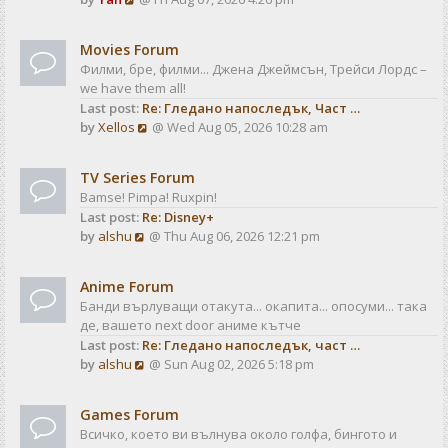
a
t
i
t
e
e
Movies Forum
w
s
Филми, бре, филми... Джена Джеймсън, Трейси Лордс –
t
t
we have them all!
h
p
Last post:
Re: Гледано напоследък, Част …
e
o
V
by
Xellos
@ Wed Aug 05, 2026 10:28 am
l
s
i
a
t
e
t
TV Series Forum
w
e
Bamse! Pimpa! Ruxpin!
t
s
Last post:
Re: Disney+
h
t
V
by
alshu
@ Thu Aug 06, 2026 12:21 pm
e
p
i
l
o
e
a
s
Anime Forum
w
t
t
Банди върлуващи отакута... окапита... опосуми... така
t
e
де, вашето next door аниме кътче
h
s
Last post:
Re: Гледано напоследък, част …
e
t
V
by
alshu
@ Sun Aug 02, 2026 5:18 pm
l
p
i
a
o
e
t
s
Games Forum
w
e
t
Всичко, което ви вълнува около голфа, бингото и
t
s