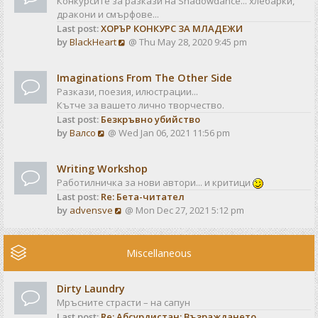
Конкурсите за разкази на Shadowdance... хлебарки,
l
s
дракони и смърфове...
a
t
Last post:
ХОРЪР КОНКУРС ЗА МЛАДЕЖИ
t
V
by
BlackHeart
@ Thu May 28, 2020 9:45 pm
e
i
s
e
t
Imaginations From The Other Side
w
p
Разкази, поезия, илюстрации...
t
o
Кътче за вашето лично творчество.
h
s
Last post:
Безкръвно убийство
e
t
V
by
Валсо
@ Wed Jan 06, 2021 11:56 pm
l
i
a
e
t
Writing Workshop
w
e
Работилничка за нови автори... и критици
t
s
Last post:
Re: Бета-читател
h
t
V
by
advensve
@ Mon Dec 27, 2021 5:12 pm
e
p
i
l
o
e
a
s
w
Miscellaneous
t
t
t
e
h
s
Dirty Laundry
e
t
Мръсните страсти – на сапун
l
p
Last post:
Re: Абсурдистан: Възраждането
a