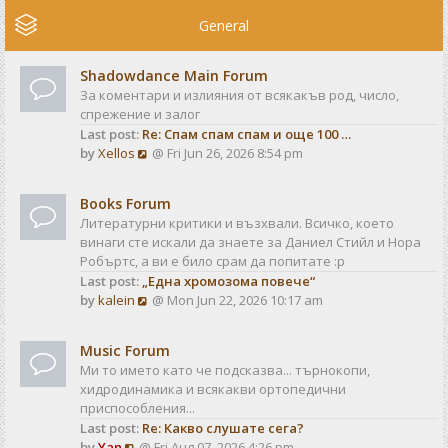
e
w
General
t
h
Shadowdance Main Forum
e
За коментари и излияния от всякакъв род, число,
l
спрежение и залог
a
Last post:
Re: Спам спам спам и още 100 …
t
V
by
Xellos
@ Fri Jun 26, 2026 8:54 pm
e
i
s
e
t
Books Forum
w
p
Литературни критики и възхвали. Всичко, което
t
o
винаги сте искали да знаете за Даниел Стийл и Нора
h
s
Робъртс, а ви е било срам да попитате :р
e
t
Last post:
„Една хромозома повече“
l
V
by
kalein
@ Mon Jun 22, 2026 10:17 am
a
i
t
e
e
Music Forum
w
s
Ми то името като че подсказва... търнокопи,
t
t
хидродинамика и всякакви ортопедични
h
p
приспособления...
e
o
Last post:
Re: Какво слушате сега?
l
s
V
by
Yan
@ Fri Aug 07, 2026 4:26 pm