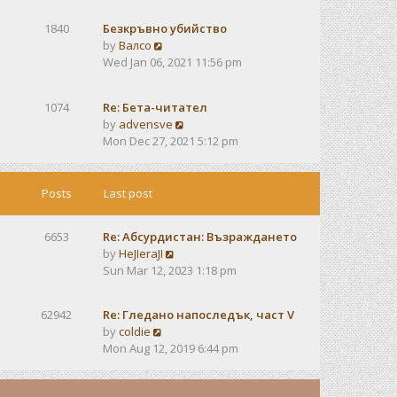
e
e
s
w
s
t
1840
Безкръвно убийство
t
t
V
by
Валсо
h
p
i
Wed Jan 06, 2021 11:56 pm
e
o
e
l
s
w
a
t
1074
Re: Бета-читател
t
t
V
by
advensve
h
e
i
Mon Dec 27, 2021 5:12 pm
e
s
e
l
t
w
a
p
t
Posts
Last post
t
o
h
e
s
e
s
t
6653
Re: Абсурдистан: Възраждането
l
t
V
by
HeJIeraJI
a
p
i
Sun Mar 12, 2023 1:18 pm
t
o
e
e
s
w
s
t
62942
Re: Гледано напоследък, част V
t
t
V
by
coldie
h
p
i
Mon Aug 12, 2019 6:44 pm
e
o
e
l
s
w
a
t