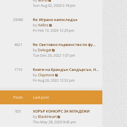
by
alshu
o
h
e
i
Sun Aug 02, 2026 5:18 pm
s
e
s
e
t
l
t
w
a
29380
Re: Играно напоследък
p
t
t
V
by
Xellos
o
h
e
i
Fri Feb 13, 2026 12:29 pm
s
e
s
e
t
l
t
w
a
4621
Re: Световно първенство по фу…
p
t
t
V
by
Delegat
o
h
e
i
Tue Dec 20, 2022 1:07 pm
s
e
s
e
t
l
t
w
a
1710
Книги на Брандън Сандърсън, Н…
p
t
t
V
by
Claymore
o
h
e
i
Fri Aug 26, 2022 12:52 pm
s
e
s
e
t
l
t
w
a
p
t
Posts
Last post
t
o
h
e
s
e
s
t
925
ХОРЪР КОНКУРС ЗА МЛАДЕЖИ
l
t
V
by
BlackHeart
a
p
i
Thu May 28, 2020 9:45 pm
t
o