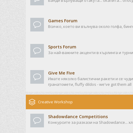
Банди върлуващи отакута... окапита... опосу
Games Forum
Всичко, което ви вълнува около голфа, бинго
Sports Forum
За най-важните акценти в кърлинга и турни
Give Me Five
Имате няколко балистични ракети и се чудит
гранатомети, fluffy dildos - we've got them all
Creative Workshop
Shadowdance Competitions
Конкурсите за разкази на Shadowdance... хл