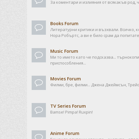
За коментари и излияния от всякакъв род, ч
Books Forum
Литературни критики и възхвали. Всичко, к
Нора Робъртс, а ви е било срам да попитате
Music Forum
Ми то името като че подсказва... търноко
приспособления...
Movies Forum
Филми, бре, филми... Джена Джеймсън, Трейси
TV Series Forum
Bamse! Pimpa! Ruxpin!
Anime Forum