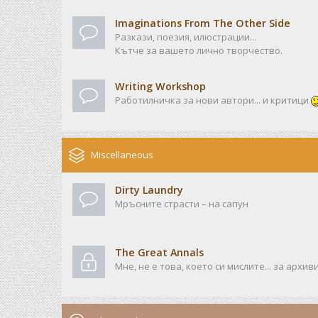
Imaginations From The Other Side
Разкази, поезия, илюстрации...
Кътче за вашето лично творчество.
Writing Workshop
Работилничка за нови автори... и критици
Miscellaneous
Dirty Laundry
Мръсните страсти – на сапун
The Great Annals
Мне, не е това, което си мислите... за архив