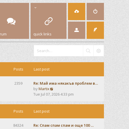
orum
quick links
Posts
Last post
2359
Re: Май има някакъв проблем в…
V
by
Martix
i
Tue Jul 07, 2026 4:33 pm
e
w
t
Posts
Last post
h
e
84324
Re: Спам спам спам и още 100 …
l