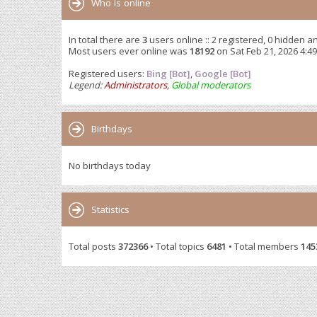
Who is online
In total there are
3
users online :: 2 registered, 0 hidden a
Most users ever online was
18192
on Sat Feb 21, 2026 4:4
Registered users:
Bing [Bot]
,
Google [Bot]
Legend:
Administrators
,
Global moderators
Birthdays
No birthdays today
Statistics
Total posts
372366
• Total topics
6481
• Total members
145