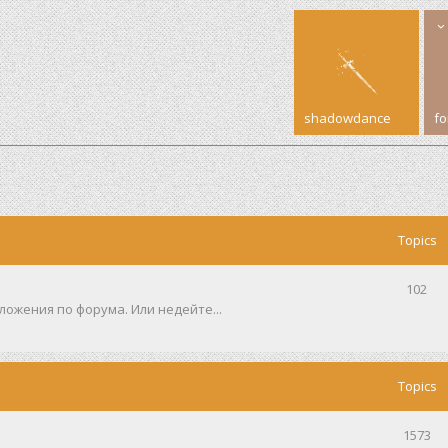
shadowdance
f
Topics
102
ожения по форума. Или недейте...
Topics
1573