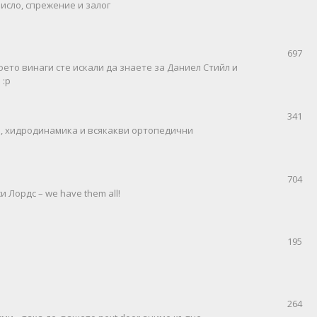
исло, спрежение и залог
697
оето винаги сте искали да знаете за Даниел Стийл и
 :р
341
пи, хидродинамика и всякакви ортопедични
704
 Лордс – we have them all!
195
264