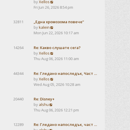
V
by
Xellos
a
i
Fri Jun 26, 2026 8:54 pm
t
e
e
w
s
32811
„Една хромозома повече“
t
t
V
by
kalein
h
p
i
Mon Jun 22, 2026 10:17 am
e
o
e
l
s
w
a
t
14264
Re: Какво слушате сега?
t
t
V
by
Xellos
h
e
i
Thu Aug 06, 2026 11:00 am
e
s
e
l
t
w
a
p
44344
Re: Гледано напоследък, Част …
t
t
o
V
by
Xellos
h
e
s
i
Wed Aug 05, 2026 10:28 am
e
s
t
e
l
t
w
a
p
20440
Re: Disney+
t
t
V
o
by
alshu
h
e
i
s
Thu Aug 06, 2026 12:21 pm
e
s
e
t
l
t
w
a
12289
Re: Гледано напоследък, част …
p
t
t
V