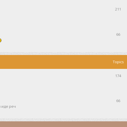
211
66
Topics
174
66
и иде реч