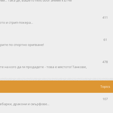
ми... така де, вашето next door аниме кътче
411
то и стрип-покера...
61
рите по спортно оригване!
478
е на кого да ги продадете - това е мястото! Танкове,
Topics
107
ебарки, дракони и смърфове...