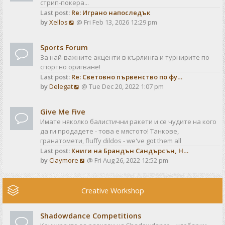
стрип-покера...
h
t
Last post:
Re: Играно напоследък
e
p
V
by
Xellos
@ Fri Feb 13, 2026 12:29 pm
l
o
i
a
s
e
t
t
Sports Forum
w
e
За най-важните акценти в кърлинга и турнирите по
t
s
спортно оригване!
h
t
Last post:
Re: Световно първенство по фу…
e
p
V
by
Delegat
@ Tue Dec 20, 2022 1:07 pm
l
o
i
a
s
e
t
t
Give Me Five
w
e
Имате няколко балистични ракети и се чудите на кого
t
s
да ги продадете - това е мястото! Танкове,
h
t
гранатомети, fluffy dildos - we've got them all
e
p
Last post:
Книги на Брандън Сандърсън, Н…
l
o
V
by
Claymore
@ Fri Aug 26, 2022 12:52 pm
a
s
i
t
t
e
e
w
Creative Workshop
s
t
t
h
p
Shadowdance Competitions
e
o