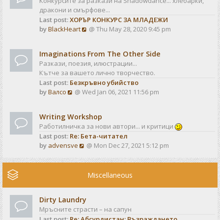
Конкурсите за разкази на Shadowdance... хлебарки,
l
s
дракони и смърфове...
a
t
Last post:
ХОРЪР КОНКУРС ЗА МЛАДЕЖИ
t
V
by
BlackHeart
@ Thu May 28, 2020 9:45 pm
e
i
s
e
t
Imaginations From The Other Side
w
p
Разкази, поезия, илюстрации...
t
o
Кътче за вашето лично творчество.
h
s
Last post:
Безкръвно убийство
e
t
V
by
Валсо
@ Wed Jan 06, 2021 11:56 pm
l
i
a
e
t
Writing Workshop
w
e
Работилничка за нови автори... и критици
t
s
Last post:
Re: Бета-читател
h
t
V
by
advensve
@ Mon Dec 27, 2021 5:12 pm
e
p
i
l
o
e
a
s
w
Miscellaneous
t
t
t
e
h
s
Dirty Laundry
e
t
Мръсните страсти – на сапун
l
p
Last post:
Re: Абсурдистан: Възраждането
a