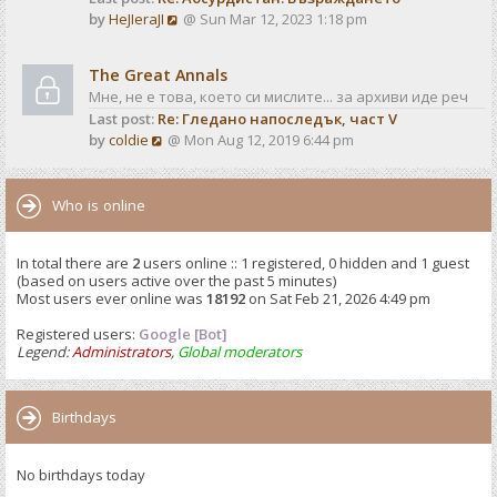
o
V
by
HeJIeraJI
@ Sun Mar 12, 2023 1:18 pm
t
s
i
e
t
e
s
The Great Annals
w
t
Мне, не е това, което си мислите... за архиви иде реч
t
p
Last post:
Re: Гледано напоследък, част V
h
o
V
by
coldie
@ Mon Aug 12, 2019 6:44 pm
e
s
i
l
t
e
a
w
Who is online
t
t
e
h
s
In total there are
2
users online :: 1 registered, 0 hidden and 1 guest
e
t
(based on users active over the past 5 minutes)
l
p
Most users ever online was
18192
on Sat Feb 21, 2026 4:49 pm
a
o
t
Registered users:
Google [Bot]
s
e
Legend:
Administrators
,
Global moderators
t
s
t
p
Birthdays
o
s
No birthdays today
t