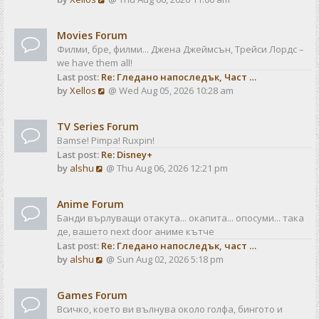
a
t
i
t
e
e
Movies Forum
w
s
Филми, бре, филми... Джена Джеймсън, Трейси Лордс –
t
t
we have them all!
h
p
Last post:
Re: Гледано напоследък, Част …
e
o
V
by
Xellos
@ Wed Aug 05, 2026 10:28 am
l
s
i
a
t
e
t
TV Series Forum
w
e
Bamse! Pimpa! Ruxpin!
t
s
Last post:
Re: Disney+
h
t
V
by
alshu
@ Thu Aug 06, 2026 12:21 pm
e
p
i
l
o
e
a
s
Anime Forum
w
t
t
Банди върлуващи отакута... окапита... опосуми... така
t
e
де, вашето next door аниме кътче
h
s
Last post:
Re: Гледано напоследък, част …
e
t
V
by
alshu
@ Sun Aug 02, 2026 5:18 pm
l
p
i
a
o
e
t
s
Games Forum
w
e
t
Всичко, което ви вълнува около голфа, бингото и
t
s