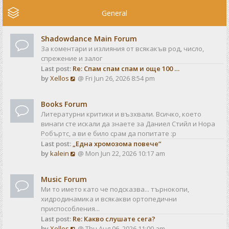
e
w
General
t
h
Shadowdance Main Forum
e
За коментари и излияния от всякакъв род, число,
l
спрежение и залог
a
Last post:
Re: Спам спам спам и още 100 …
t
V
by
Xellos
@ Fri Jun 26, 2026 8:54 pm
e
i
s
e
t
Books Forum
w
p
Литературни критики и възхвали. Всичко, което
t
o
винаги сте искали да знаете за Даниел Стийл и Нора
h
s
Робъртс, а ви е било срам да попитате :р
e
t
Last post:
„Една хромозома повече“
l
V
by
kalein
@ Mon Jun 22, 2026 10:17 am
a
i
t
e
e
Music Forum
w
s
Ми то името като че подсказва... търнокопи,
t
t
хидродинамика и всякакви ортопедични
h
p
приспособления...
e
o
Last post:
Re: Какво слушате сега?
l
s
V
by
Xellos
@ Thu Aug 06, 2026 11:00 am