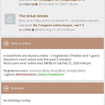
o
V
by
HeJIeraJI
@ Sun Mar 12, 2023 1:18 pm
t
s
i
e
t
e
s
The Great Annals
w
t
Мне, не е това, което си мислите... за архиви иде реч
t
p
Last post:
Re: Гледано напоследък, част V
h
o
V
by
coldie
@ Mon Aug 12, 2019 6:44 pm
e
s
i
l
t
e
a
w
Who is online
t
t
e
h
s
In total there are
4
users online :: 3 registered, 0 hidden and 1 guest
e
t
(based on users active over the past 5 minutes)
l
p
Most users ever online was
18192
on Sat Feb 21, 2026 4:49 pm
a
o
t
Registered users:
Amazon [Bot]
s
,
Bing [Bot]
,
Google [Bot]
e
Legend:
Administrators
,
Global moderators
t
s
t
p
Birthdays
o
s
No birthdays today
t