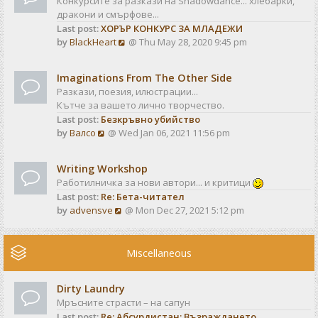
Конкурсите за разкази на Shadowdance... хлебарки,
l
s
дракони и смърфове...
a
t
Last post:
ХОРЪР КОНКУРС ЗА МЛАДЕЖИ
t
V
by
BlackHeart
@ Thu May 28, 2020 9:45 pm
e
i
s
e
t
Imaginations From The Other Side
w
p
Разкази, поезия, илюстрации...
t
o
Кътче за вашето лично творчество.
h
s
Last post:
Безкръвно убийство
e
t
V
by
Валсо
@ Wed Jan 06, 2021 11:56 pm
l
i
a
e
t
Writing Workshop
w
e
Работилничка за нови автори... и критици
t
s
Last post:
Re: Бета-читател
h
t
V
by
advensve
@ Mon Dec 27, 2021 5:12 pm
e
p
i
l
o
e
a
s
w
Miscellaneous
t
t
t
e
h
s
Dirty Laundry
e
t
Мръсните страсти – на сапун
l
p
Last post:
Re: Абсурдистан: Възраждането
a