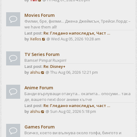
a
t
i
t
e
e
Movies Forum
w
s
Филми, бре, филми... Джена Джеймсън, Трейси Лордс –
t
t
we have them all!
h
p
Last post:
Re: Гледано напоследък, Част …
e
o
V
by
Xellos
@ Wed Aug 05, 2026 10:28 am
l
s
i
a
t
e
t
TV Series Forum
w
e
Bamse! Pimpa! Ruxpin!
t
s
Last post:
Re: Disney+
h
t
V
by
alshu
@ Thu Aug 06, 2026 12:21 pm
e
p
i
l
o
e
a
s
Anime Forum
w
t
t
Банди върлуващи отакута... окапита... опосуми... така
t
e
де, вашето next door аниме кътче
h
s
Last post:
Re: Гледано напоследък, част …
e
t
V
by
alshu
@ Sun Aug 02, 2026 5:18 pm
l
p
i
a
o
e
t
s
Games Forum
w
e
t
Всичко, което ви вълнува около голфа, бингото и
t
s