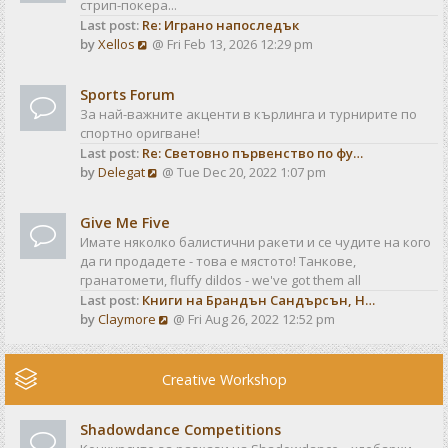
стрип-покера...
h
t
Last post:
Re: Играно напоследък
e
p
V
by
Xellos
@ Fri Feb 13, 2026 12:29 pm
l
o
i
a
s
e
t
t
Sports Forum
w
e
За най-важните акценти в кърлинга и турнирите по
t
s
спортно оригване!
h
t
Last post:
Re: Световно първенство по фу…
e
p
V
by
Delegat
@ Tue Dec 20, 2022 1:07 pm
l
o
i
a
s
e
t
t
Give Me Five
w
e
Имате няколко балистични ракети и се чудите на кого
t
s
да ги продадете - това е мястото! Танкове,
h
t
гранатомети, fluffy dildos - we've got them all
e
p
Last post:
Книги на Брандън Сандърсън, Н…
l
o
V
by
Claymore
@ Fri Aug 26, 2022 12:52 pm
a
s
i
t
t
e
e
w
Creative Workshop
s
t
t
h
p
Shadowdance Competitions
e
o