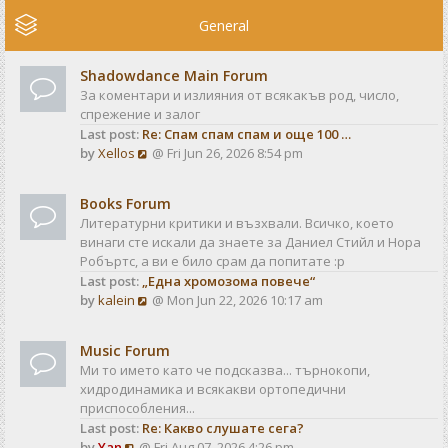
e
w
General
t
h
Shadowdance Main Forum
e
За коментари и излияния от всякакъв род, число,
l
спрежение и залог
a
Last post:
Re: Спам спам спам и още 100 …
t
V
by
Xellos
@ Fri Jun 26, 2026 8:54 pm
e
i
s
e
t
Books Forum
w
p
Литературни критики и възхвали. Всичко, което
t
o
винаги сте искали да знаете за Даниел Стийл и Нора
h
s
Робъртс, а ви е било срам да попитате :р
e
t
Last post:
„Една хромозома повече“
l
V
by
kalein
@ Mon Jun 22, 2026 10:17 am
a
i
t
e
e
Music Forum
w
s
Ми то името като че подсказва... търнокопи,
t
t
хидродинамика и всякакви ортопедични
h
p
приспособления...
e
o
Last post:
Re: Какво слушате сега?
l
s
V
by
Yan
@ Fri Aug 07, 2026 4:26 pm