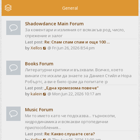
e
w
General
t
h
Shadowdance Main Forum
e
За коментари и излияния от всякакъв род, число,
l
спрежение и залог
a
Last post:
Re: Спам спам спам и още 100 …
t
V
by
Xellos
@ Fri Jun 26, 2026 8:54 pm
e
i
s
e
t
Books Forum
w
p
Литературни критики и възхвали. Всичко, което
t
o
винаги сте искали да знаете за Даниел Стийл и Нора
h
s
Робъртс, а ви е било срам да попитате :р
e
t
Last post:
„Една хромозома повече“
l
V
by
kalein
@ Mon Jun 22, 2026 10:17 am
a
i
t
e
e
Music Forum
w
s
Ми то името като че подсказва... търнокопи,
t
t
хидродинамика и всякакви ортопедични
h
p
приспособления...
e
o
Last post:
Re: Какво слушате сега?
l
s
V
by
Xellos
@ Thu Aug 06, 2026 11:00 am