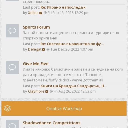
стрип-покера...
h
t
Last post:
Re: Играно напоследък
e
p
V
by
Xellos
@ Fri Feb 13, 2026 12:29 pm
l
o
i
a
s
e
t
t
Sports Forum
w
e
За най-важните акценти в кърлинга и турнирите по
t
s
спортно оригване!
h
t
Last post:
Re: Световно първенство по фу…
e
p
V
by
Delegat
@ Tue Dec 20, 2022 1:07 pm
l
o
i
a
s
e
t
t
Give Me Five
w
e
Имате няколко балистични ракети и се чудите на кого
t
s
да ги продадете - това е мястото! Танкове,
h
t
гранатомети, fluffy dildos - we've got them all
e
p
Last post:
Книги на Брандън Сандърсън, Н…
l
o
V
by
Claymore
@ Fri Aug 26, 2022 12:52 pm
a
s
i
t
t
e
e
w
Creative Workshop
s
t
t
h
p
Shadowdance Competitions
e
o