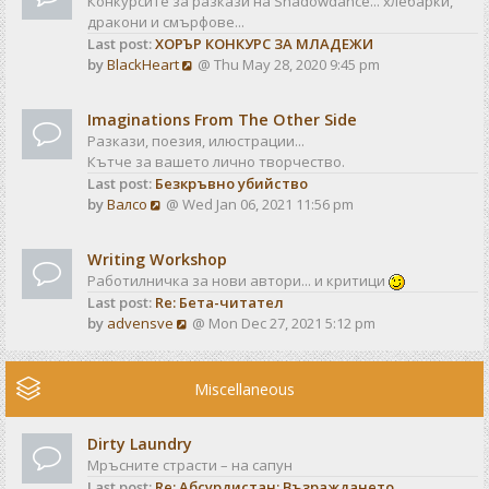
Конкурсите за разкази на Shadowdance... хлебарки,
l
s
дракони и смърфове...
a
t
Last post:
ХОРЪР КОНКУРС ЗА МЛАДЕЖИ
t
V
by
BlackHeart
@ Thu May 28, 2020 9:45 pm
e
i
s
e
t
Imaginations From The Other Side
w
p
Разкази, поезия, илюстрации...
t
o
Кътче за вашето лично творчество.
h
s
Last post:
Безкръвно убийство
e
t
V
by
Валсо
@ Wed Jan 06, 2021 11:56 pm
l
i
a
e
t
Writing Workshop
w
e
Работилничка за нови автори... и критици
t
s
Last post:
Re: Бета-читател
h
t
V
by
advensve
@ Mon Dec 27, 2021 5:12 pm
e
p
i
l
o
e
a
s
w
Miscellaneous
t
t
t
e
h
s
Dirty Laundry
e
t
Мръсните страсти – на сапун
l
p
Last post:
Re: Абсурдистан: Възраждането
a