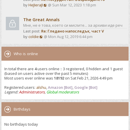
o
V
by
HeJIeraJI
@ Sun Mar 12, 2023 1:18 pm
t
s
i
e
t
e
s
The Great Annals
w
t
Мне, не е това, което си мислите... за архиви иде реч
t
p
Last post:
Re: Гледано напоследък, част V
h
o
V
by
coldie
@ Mon Aug 12, 2019 6:44 pm
e
s
i
l
t
e
a
w
Who is online
t
t
e
h
s
In total there are
4
users online :: 3 registered, 0 hidden and 1 guest
e
t
(based on users active over the past 5 minutes)
l
p
Most users ever online was
18192
on Sat Feb 21, 2026 4:49 pm
a
o
t
Registered users:
alshu
,
s
Amazon [Bot]
,
Google [Bot]
e
Legend:
Administrators
,
Global moderators
t
s
t
p
Birthdays
o
s
No birthdays today
t