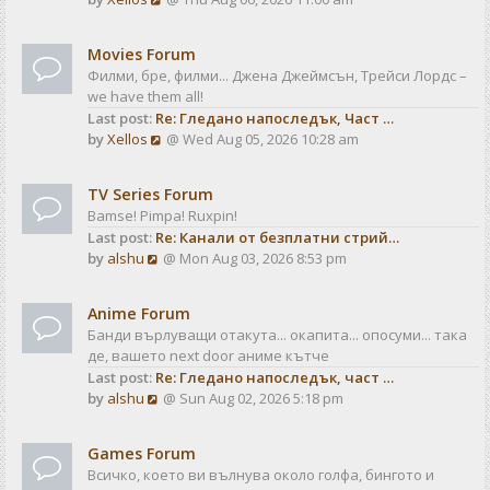
a
t
i
t
e
e
Movies Forum
w
s
Филми, бре, филми... Джена Джеймсън, Трейси Лордс –
t
t
we have them all!
h
p
Last post:
Re: Гледано напоследък, Част …
e
o
V
by
Xellos
@ Wed Aug 05, 2026 10:28 am
l
s
i
a
t
e
t
TV Series Forum
w
e
Bamse! Pimpa! Ruxpin!
t
s
Last post:
Re: Канали от безплатни стрий…
h
t
V
by
alshu
@ Mon Aug 03, 2026 8:53 pm
e
p
i
l
o
e
a
s
Anime Forum
w
t
t
Банди върлуващи отакута... окапита... опосуми... така
t
e
де, вашето next door аниме кътче
h
s
Last post:
Re: Гледано напоследък, част …
e
t
V
by
alshu
@ Sun Aug 02, 2026 5:18 pm
l
p
i
a
o
e
t
s
Games Forum
w
e
t
Всичко, което ви вълнува около голфа, бингото и
t
s