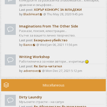
Конкурсите за разкази на Shadowdance... хлебарки,
l
s
дракони и смърфове...
a
t
Last post:
ХОРЪР КОНКУРС ЗА МЛАДЕЖИ
t
V
by
BlackHeart
@ Thu May 28, 2020 9:45 pm
e
i
s
e
t
Imaginations From The Other Side
w
p
Разкази, поезия, илюстрации...
t
o
Кътче за вашето лично творчество.
h
s
Last post:
Безкръвно убийство
e
t
V
by
Валсо
@ Wed Jan 06, 2021 11:56 pm
l
i
a
e
t
Writing Workshop
w
e
Работилничка за нови автори... и критици
t
s
Last post:
Re: Бета-читател
h
t
V
by
advensve
@ Mon Dec 27, 2021 5:12 pm
e
p
i
l
o
e
a
s
w
Miscellaneous
t
t
t
e
h
s
Dirty Laundry
e
t
Мръсните страсти – на сапун
l
p
Last post:
Re: Абсурдистан: Възраждането
a