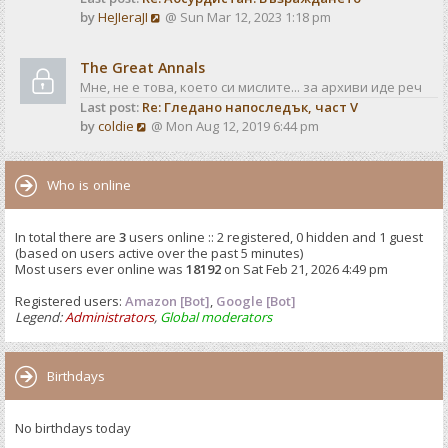
o
V
by
HeJIeraJI
@ Sun Mar 12, 2023 1:18 pm
t
s
i
e
t
e
s
The Great Annals
w
t
Мне, не е това, което си мислите... за архиви иде реч
t
p
Last post:
Re: Гледано напоследък, част V
h
o
V
by
coldie
@ Mon Aug 12, 2019 6:44 pm
e
s
i
l
t
e
a
w
Who is online
t
t
e
h
s
In total there are
3
users online :: 2 registered, 0 hidden and 1 guest
e
t
(based on users active over the past 5 minutes)
l
p
Most users ever online was
18192
on Sat Feb 21, 2026 4:49 pm
a
o
t
Registered users:
Amazon [Bot]
s
,
Google [Bot]
e
Legend:
Administrators
,
Global moderators
t
s
t
p
Birthdays
o
s
No birthdays today
t