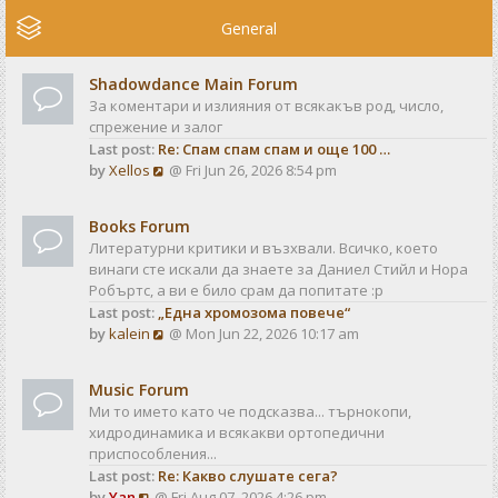
e
w
General
t
h
Shadowdance Main Forum
e
За коментари и излияния от всякакъв род, число,
l
спрежение и залог
a
Last post:
Re: Спам спам спам и още 100 …
t
V
by
Xellos
@ Fri Jun 26, 2026 8:54 pm
e
i
s
e
t
Books Forum
w
p
Литературни критики и възхвали. Всичко, което
t
o
винаги сте искали да знаете за Даниел Стийл и Нора
h
s
Робъртс, а ви е било срам да попитате :р
e
t
Last post:
„Една хромозома повече“
l
V
by
kalein
@ Mon Jun 22, 2026 10:17 am
a
i
t
e
e
Music Forum
w
s
Ми то името като че подсказва... търнокопи,
t
t
хидродинамика и всякакви ортопедични
h
p
приспособления...
e
o
Last post:
Re: Какво слушате сега?
l
s
V
by
Yan
@ Fri Aug 07, 2026 4:26 pm