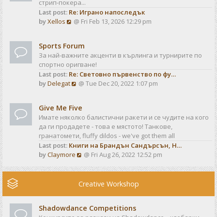
стрип-покера...
h
t
Last post:
Re: Играно напоследък
e
p
V
by
Xellos
@ Fri Feb 13, 2026 12:29 pm
l
o
i
a
s
e
t
t
Sports Forum
w
e
За най-важните акценти в кърлинга и турнирите по
t
s
спортно оригване!
h
t
Last post:
Re: Световно първенство по фу…
e
p
V
by
Delegat
@ Tue Dec 20, 2022 1:07 pm
l
o
i
a
s
e
t
t
Give Me Five
w
e
Имате няколко балистични ракети и се чудите на кого
t
s
да ги продадете - това е мястото! Танкове,
h
t
гранатомети, fluffy dildos - we've got them all
e
p
Last post:
Книги на Брандън Сандърсън, Н…
l
o
V
by
Claymore
@ Fri Aug 26, 2022 12:52 pm
a
s
i
t
t
e
e
w
Creative Workshop
s
t
t
h
p
Shadowdance Competitions
e
o