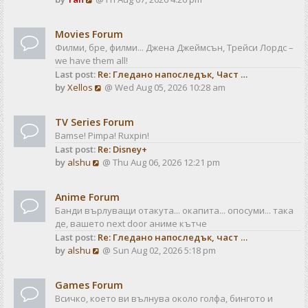
a
t
i
t
e
e
Movies Forum
w
s
Филми, бре, филми... Джена Джеймсън, Трейси Лордс –
t
t
we have them all!
h
p
Last post:
Re: Гледано напоследък, Част …
e
o
V
by
Xellos
@ Wed Aug 05, 2026 10:28 am
l
s
i
a
t
e
t
TV Series Forum
w
e
Bamse! Pimpa! Ruxpin!
t
s
Last post:
Re: Disney+
h
t
V
by
alshu
@ Thu Aug 06, 2026 12:21 pm
e
p
i
l
o
e
a
s
Anime Forum
w
t
t
Банди върлуващи отакута... окапита... опосуми... така
t
e
де, вашето next door аниме кътче
h
s
Last post:
Re: Гледано напоследък, част …
e
t
V
by
alshu
@ Sun Aug 02, 2026 5:18 pm
l
p
i
a
o
e
t
s
Games Forum
w
e
t
Всичко, което ви вълнува около голфа, бингото и
t
s