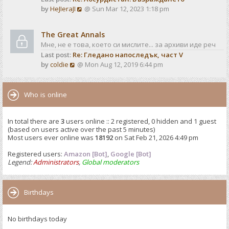
o
V
by
HeJIeraJI
@ Sun Mar 12, 2023 1:18 pm
t
s
i
e
t
e
s
The Great Annals
w
t
Мне, не е това, което си мислите... за архиви иде реч
t
p
Last post:
Re: Гледано напоследък, част V
h
o
V
by
coldie
@ Mon Aug 12, 2019 6:44 pm
e
s
i
l
t
e
a
w
Who is online
t
t
e
h
s
In total there are
3
users online :: 2 registered, 0 hidden and 1 guest
e
t
(based on users active over the past 5 minutes)
l
p
Most users ever online was
18192
on Sat Feb 21, 2026 4:49 pm
a
o
t
Registered users:
Amazon [Bot]
s
,
Google [Bot]
e
Legend:
Administrators
,
Global moderators
t
s
t
p
Birthdays
o
s
No birthdays today
t