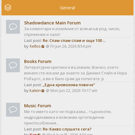
e
w
General
t
h
Shadowdance Main Forum
e
За коментари и излияния от всякакъв род, число,
l
спрежение и залог
a
Last post:
Re: Спам спам спам и още 100 …
t
V
by
Xellos
@ Fri Jun 26, 2026 8:54 pm
e
i
s
e
t
Books Forum
w
p
Литературни критики и възхвали. Всичко, което
t
o
винаги сте искали да знаете за Даниел Стийл и Нора
h
s
Робъртс, а ви е било срам да попитате :р
e
t
Last post:
„Една хромозома повече“
l
V
by
kalein
@ Mon Jun 22, 2026 10:17 am
a
i
t
e
e
Music Forum
w
s
Ми то името като че подсказва... търнокопи,
t
t
хидродинамика и всякакви ортопедични
h
p
приспособления...
e
o
Last post:
Re: Какво слушате сега?
l
s
V
by
Yan
@ Wed Aug 05, 2026 4:56 pm