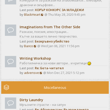
Конкурсите за разкази на Shadowdance... хлебарки,
l
s
дракони и смърфове...
a
t
Last post:
ХОРЪР КОНКУРС ЗА МЛАДЕЖИ
t
V
by
BlackHeart
@ Thu May 28, 2020 9:45 pm
e
i
s
e
t
Imaginations From The Other Side
w
p
Разкази, поезия, илюстрации...
t
o
Кътче за вашето лично творчество.
h
s
Last post:
Безкръвно убийство
e
t
V
by
Валсо
@ Wed Jan 06, 2021 11:56 pm
l
i
a
e
t
Writing Workshop
w
e
Работилничка за нови автори... и критици
t
s
Last post:
Re: Бета-читател
h
t
V
by
advensve
@ Mon Dec 27, 2021 5:12 pm
e
p
i
l
o
e
a
s
w
Miscellaneous
t
t
t
e
h
s
Dirty Laundry
e
t
Мръсните страсти – на сапун
l
p
Last post:
Re: Абсурдистан: Възраждането
a