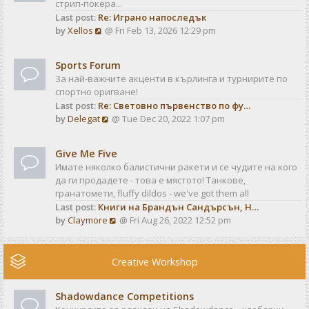
стрип-покера...
h
t
Last post:
Re: Играно напоследък
e
p
V
by
Xellos
@ Fri Feb 13, 2026 12:29 pm
l
o
i
a
s
e
t
t
Sports Forum
w
e
За най-важните акценти в кърлинга и турнирите по
t
s
спортно оригване!
h
t
Last post:
Re: Световно първенство по фу…
e
p
V
by
Delegat
@ Tue Dec 20, 2022 1:07 pm
l
o
i
a
s
e
t
t
Give Me Five
w
e
Имате няколко балистични ракети и се чудите на кого
t
s
да ги продадете - това е мястото! Танкове,
h
t
гранатомети, fluffy dildos - we've got them all
e
p
Last post:
Книги на Брандън Сандърсън, Н…
l
o
V
by
Claymore
@ Fri Aug 26, 2022 12:52 pm
a
s
i
t
t
e
e
w
Creative Workshop
s
t
t
h
p
Shadowdance Competitions
e
o