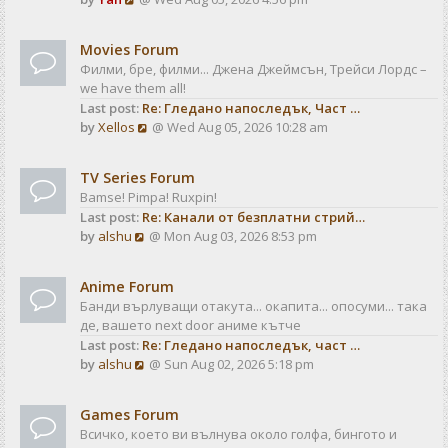
a
t
i
t
e
e
Movies Forum
w
s
Филми, бре, филми... Джена Джеймсън, Трейси Лордс –
t
t
we have them all!
h
p
Last post:
Re: Гледано напоследък, Част …
e
o
V
by
Xellos
@ Wed Aug 05, 2026 10:28 am
l
s
i
a
t
e
t
TV Series Forum
w
e
Bamse! Pimpa! Ruxpin!
t
s
Last post:
Re: Канали от безплатни стрий…
h
t
V
by
alshu
@ Mon Aug 03, 2026 8:53 pm
e
p
i
l
o
e
a
s
Anime Forum
w
t
t
Банди върлуващи отакута... окапита... опосуми... така
t
e
де, вашето next door аниме кътче
h
s
Last post:
Re: Гледано напоследък, част …
e
t
V
by
alshu
@ Sun Aug 02, 2026 5:18 pm
l
p
i
a
o
e
t
s
Games Forum
w
e
t
Всичко, което ви вълнува около голфа, бингото и
t
s