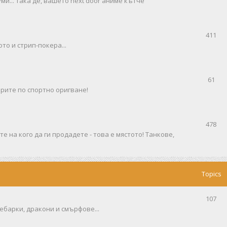
ми... така де, вашето next door аниме кътче
411
то и стрип-покера...
61
рите по спортно оригване!
478
е на кого да ги продадете - това е мястото! Танкове,
Topics
107
ебарки, дракони и смърфове...