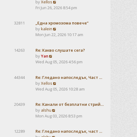
V
by
Xellos
a
i
Fri Jun 26, 2026 8:54 pm
t
e
e
w
s
32811
„Една хромозома повече“
t
t
V
by
kalein
h
p
i
Mon Jun 22, 2026 10:17 am
e
o
e
l
s
w
a
t
14263
Re: Какво слушате сега?
t
t
V
by
Yan
h
e
i
Wed Aug 05, 2026 4:56 pm
e
s
e
l
t
w
a
p
44344
Re: Гледано напоследък, Част …
t
t
o
V
by
Xellos
h
e
s
i
Wed Aug 05, 2026 10:28 am
e
s
t
e
l
t
w
a
p
20439
Re: Канали от безплатни стрий…
t
t
V
o
by
alshu
h
e
i
s
Mon Aug 03, 2026 8:53 pm
e
s
e
t
l
t
w
a
12289
Re: Гледано напоследък, част …
p
t
t
V