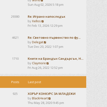
by
alshu
o
h
e
i
Sun Aug 02, 2026 5:18 pm
s
e
s
e
t
l
t
w
a
29380
Re: Играно напоследък
p
t
t
V
by
Xellos
o
h
e
i
Fri Feb 13, 2026 12:29 pm
s
e
s
e
t
l
t
w
a
4621
Re: Световно първенство по фу…
p
t
t
V
by
Delegat
o
h
e
i
Tue Dec 20, 2022 1:07 pm
s
e
s
e
t
l
t
w
a
1710
Книги на Брандън Сандърсън, Н…
p
t
t
V
by
Claymore
o
h
e
i
Fri Aug 26, 2022 12:52 pm
s
e
s
e
t
l
t
w
a
p
t
Posts
Last post
t
o
h
e
s
e
s
t
925
ХОРЪР КОНКУРС ЗА МЛАДЕЖИ
l
t
V
by
BlackHeart
a
p
i
Thu May 28, 2020 9:45 pm
t
o