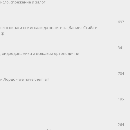
исло, спрежение и залог
697
оето винаги сте искали да знаете за Даниел Стийл и
 :р
341
пи, хидродинамика и всякакви ортопедични
704
 Лордс – we have them all!
195
264