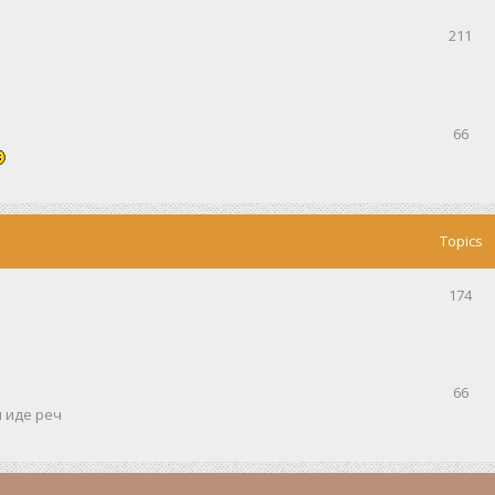
211
66
Topics
174
66
и иде реч