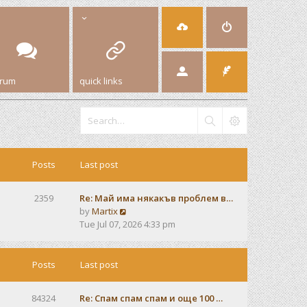
orum
quick links
Posts
Last post
2359
Re: Май има някакъв проблем в…
V
by
Martix
i
Tue Jul 07, 2026 4:33 pm
e
w
t
Posts
Last post
h
e
84324
Re: Спам спам спам и още 100 …
l