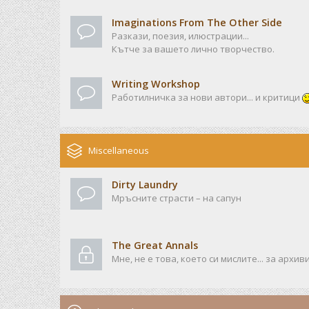
Imaginations From The Other Side
Разкази, поезия, илюстрации...
Кътче за вашето лично творчество.
Writing Workshop
Работилничка за нови автори... и критици
Miscellaneous
Dirty Laundry
Мръсните страсти – на сапун
The Great Annals
Мне, не е това, което си мислите... за архив