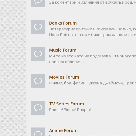
За коментари и излияния от всякакъв род, ч
Books Forum
Литературни критики и възхвали. Всичко, к
Нора Робъртс, а ви е било срам да попитате
Music Forum
Ми то името като че подсказва... търноко
приспособления...
Movies Forum
Филми, бре, филми... Джена Джеймсън, Трейси
TV Series Forum
Bamse! Pimpa! Ruxpin!
Anime Forum