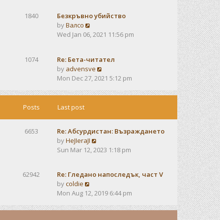
e
e
s
w
s
t
1840
Безкръвно убийство
t
t
V
by
Валсо
h
p
i
Wed Jan 06, 2021 11:56 pm
e
o
e
l
s
w
a
t
1074
Re: Бета-читател
t
t
V
by
advensve
h
e
i
Mon Dec 27, 2021 5:12 pm
e
s
e
l
t
w
a
p
t
Posts
Last post
t
o
h
e
s
e
s
t
6653
Re: Абсурдистан: Възраждането
l
t
V
by
HeJIeraJI
a
p
i
Sun Mar 12, 2023 1:18 pm
t
o
e
e
s
w
s
t
62942
Re: Гледано напоследък, част V
t
t
V
by
coldie
h
p
i
Mon Aug 12, 2019 6:44 pm
e
o
e
l
s
w
a
t