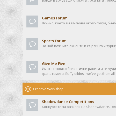
Банди върлуващи отакута... окапита... опосу
Games Forum
Всичко, което ви вълнува около голфа, бинго
Sports Forum
За най-важните акценти в кърлинга и турни
Give Me Five
Имате няколко балистични ракети и се чудит
гранатомети, fluffy dildos - we've got them all
Creative Workshop
Shadowdance Competitions
Конкурсите за разкази на Shadowdance... хл