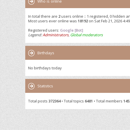
Who is online
In total there are
2
users online :: 1 registered, 0 hidden a
Most users ever online was
18192
on Sat Feb 21, 2026 4:4
Registered users:
Google [Bot]
Legend:
Administrators
,
Global moderators
Birthdays
No birthdays today
Statistics
Total posts
372364
• Total topics
6481
• Total members
145