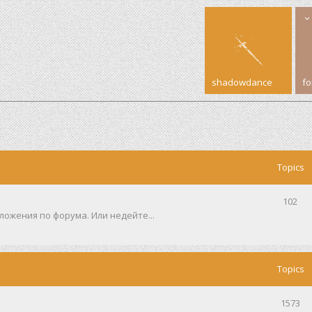
shadowdance
f
Topics
102
ожения по форума. Или недейте...
Topics
1573