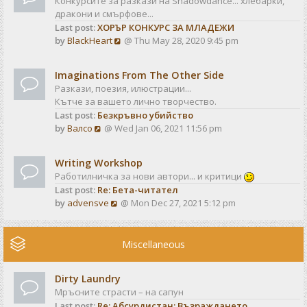
Конкурсите за разкази на Shadowdance... хлебарки,
l
s
дракони и смърфове...
a
t
Last post:
ХОРЪР КОНКУРС ЗА МЛАДЕЖИ
t
V
by
BlackHeart
@ Thu May 28, 2020 9:45 pm
e
i
s
e
t
Imaginations From The Other Side
w
p
Разкази, поезия, илюстрации...
t
o
Кътче за вашето лично творчество.
h
s
Last post:
Безкръвно убийство
e
t
V
by
Валсо
@ Wed Jan 06, 2021 11:56 pm
l
i
a
e
t
Writing Workshop
w
e
Работилничка за нови автори... и критици
t
s
Last post:
Re: Бета-читател
h
t
V
by
advensve
@ Mon Dec 27, 2021 5:12 pm
e
p
i
l
o
e
a
s
w
Miscellaneous
t
t
t
e
h
s
Dirty Laundry
e
t
Мръсните страсти – на сапун
l
p
Last post:
Re: Абсурдистан: Възраждането
a