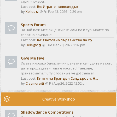
стрип-покера...
h
t
Last post:
Re: Играно напоследък
e
p
V
by
Xellos
@ Fri Feb 13, 2026 12:29 pm
l
o
i
a
s
e
t
t
Sports Forum
w
e
За най-важните акценти в кърлинга и турнирите по
t
s
спортно оригване!
h
t
Last post:
Re: Световно първенство по фу…
e
p
V
by
Delegat
@ Tue Dec 20, 2022 1:07 pm
l
o
i
a
s
e
t
t
Give Me Five
w
e
Имате няколко балистични ракети и се чудите на кого
t
s
да ги продадете - това е мястото! Танкове,
h
t
гранатомети, fluffy dildos - we've got them all
e
p
Last post:
Книги на Брандън Сандърсън, Н…
l
o
V
by
Claymore
@ Fri Aug 26, 2022 12:52 pm
a
s
i
t
t
e
e
w
Creative Workshop
s
t
t
h
p
Shadowdance Competitions
e
o