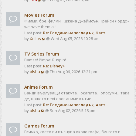
a
t
i
t
e
e
Movies Forum
w
s
Филми, бре, филми... Джена Джеймсън, Трейси Лордс –
t
t
we have them all!
h
p
Last post:
Re: Гледано напоследък, Част …
e
o
V
by
Xellos
@ Wed Aug 05, 2026 10:28 am
l
s
i
a
t
e
t
TV Series Forum
w
e
Bamse! Pimpa! Ruxpin!
t
s
Last post:
Re: Disney+
h
t
V
by
alshu
@ Thu Aug 06, 2026 12:21 pm
e
p
i
l
o
e
a
s
Anime Forum
w
t
t
Банди върлуващи отакута... окапита... опосуми... така
t
e
де, вашето next door аниме кътче
h
s
Last post:
Re: Гледано напоследък, част …
e
t
V
by
alshu
@ Sun Aug 02, 2026 5:18 pm
l
p
i
a
o
e
t
s
Games Forum
w
e
t
Всичко, което ви вълнува около голфа, бингото и
t
s