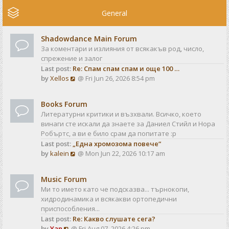
e
w
General
t
h
Shadowdance Main Forum
e
За коментари и излияния от всякакъв род, число,
l
спрежение и залог
a
Last post:
Re: Спам спам спам и още 100 …
t
V
by
Xellos
@ Fri Jun 26, 2026 8:54 pm
e
i
s
e
t
Books Forum
w
p
Литературни критики и възхвали. Всичко, което
t
o
винаги сте искали да знаете за Даниел Стийл и Нора
h
s
Робъртс, а ви е било срам да попитате :р
e
t
Last post:
„Една хромозома повече“
l
V
by
kalein
@ Mon Jun 22, 2026 10:17 am
a
i
t
e
e
Music Forum
w
s
Ми то името като че подсказва... търнокопи,
t
t
хидродинамика и всякакви ортопедични
h
p
приспособления...
e
o
Last post:
Re: Какво слушате сега?
l
s
V
by
Yan
@ Fri Aug 07, 2026 4:26 pm