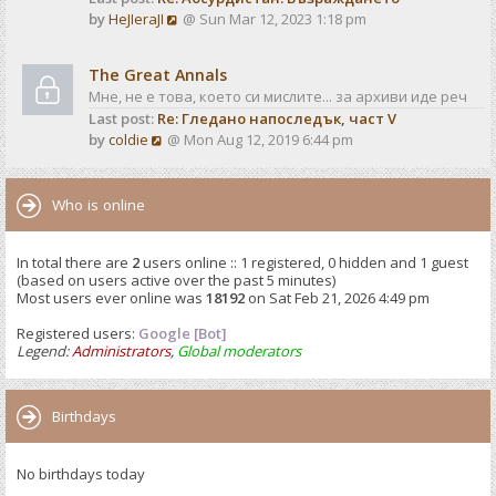
o
V
by
HeJIeraJI
@ Sun Mar 12, 2023 1:18 pm
t
s
i
e
t
e
s
The Great Annals
w
t
Мне, не е това, което си мислите... за архиви иде реч
t
p
Last post:
Re: Гледано напоследък, част V
h
o
V
by
coldie
@ Mon Aug 12, 2019 6:44 pm
e
s
i
l
t
e
a
w
Who is online
t
t
e
h
s
In total there are
2
users online :: 1 registered, 0 hidden and 1 guest
e
t
(based on users active over the past 5 minutes)
l
p
Most users ever online was
18192
on Sat Feb 21, 2026 4:49 pm
a
o
t
Registered users:
Google [Bot]
s
e
Legend:
Administrators
,
Global moderators
t
s
t
p
Birthdays
o
s
No birthdays today
t