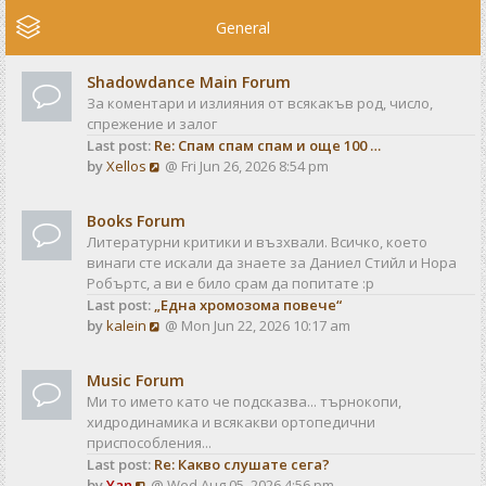
e
w
General
t
h
Shadowdance Main Forum
e
За коментари и излияния от всякакъв род, число,
l
спрежение и залог
a
Last post:
Re: Спам спам спам и още 100 …
t
V
by
Xellos
@ Fri Jun 26, 2026 8:54 pm
e
i
s
e
t
Books Forum
w
p
Литературни критики и възхвали. Всичко, което
t
o
винаги сте искали да знаете за Даниел Стийл и Нора
h
s
Робъртс, а ви е било срам да попитате :р
e
t
Last post:
„Една хромозома повече“
l
V
by
kalein
@ Mon Jun 22, 2026 10:17 am
a
i
t
e
e
Music Forum
w
s
Ми то името като че подсказва... търнокопи,
t
t
хидродинамика и всякакви ортопедични
h
p
приспособления...
e
o
Last post:
Re: Какво слушате сега?
l
s
V
by
Yan
@ Wed Aug 05, 2026 4:56 pm