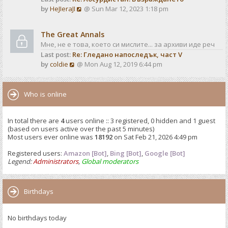
o
V
by
HeJIeraJI
@ Sun Mar 12, 2023 1:18 pm
t
s
i
e
t
e
s
The Great Annals
w
t
Мне, не е това, което си мислите... за архиви иде реч
t
p
Last post:
Re: Гледано напоследък, част V
h
o
V
by
coldie
@ Mon Aug 12, 2019 6:44 pm
e
s
i
l
t
e
a
w
Who is online
t
t
e
h
s
In total there are
4
users online :: 3 registered, 0 hidden and 1 guest
e
t
(based on users active over the past 5 minutes)
l
p
Most users ever online was
18192
on Sat Feb 21, 2026 4:49 pm
a
o
t
Registered users:
Amazon [Bot]
s
,
Bing [Bot]
,
Google [Bot]
e
Legend:
Administrators
,
Global moderators
t
s
t
p
Birthdays
o
s
No birthdays today
t