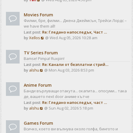
a
t
i
t
e
e
Movies Forum
w
s
Филми, бре, филми... Джена Джеймсън, Трейси Лордс –
t
t
we have them all!
h
p
Last post:
Re: Гледано напоследък, Част …
e
o
V
by
Xellos
@ Wed Aug 05, 2026 10:28 am
l
s
i
a
t
e
t
TV Series Forum
w
e
Bamse! Pimpa! Ruxpin!
t
s
Last post:
Re: Канали от безплатни стрий…
h
t
V
by
alshu
@ Mon Aug 03, 2026 8:53 pm
e
p
i
l
o
e
a
s
Anime Forum
w
t
t
Банди върлуващи отакута... окапита... опосуми... така
t
e
де, вашето next door аниме кътче
h
s
Last post:
Re: Гледано напоследък, част …
e
t
V
by
alshu
@ Sun Aug 02, 2026 5:18 pm
l
p
i
a
o
e
t
s
Games Forum
w
e
t
Всичко, което ви вълнува около голфа, бингото и
t
s