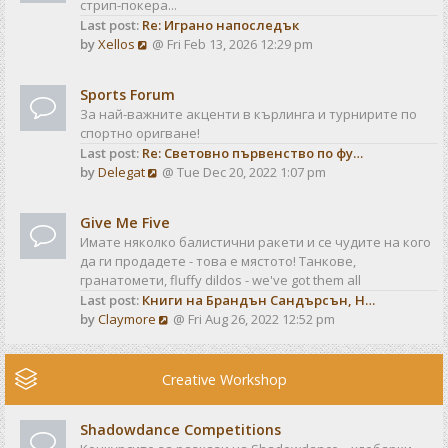
стрип-покера...
h
t
Last post:
Re: Играно напоследък
e
p
V
by
Xellos
@ Fri Feb 13, 2026 12:29 pm
l
o
i
a
s
e
t
t
Sports Forum
w
e
За най-важните акценти в кърлинга и турнирите по
t
s
спортно оригване!
h
t
Last post:
Re: Световно първенство по фу…
e
p
V
by
Delegat
@ Tue Dec 20, 2022 1:07 pm
l
o
i
a
s
e
t
t
Give Me Five
w
e
Имате няколко балистични ракети и се чудите на кого
t
s
да ги продадете - това е мястото! Танкове,
h
t
гранатомети, fluffy dildos - we've got them all
e
p
Last post:
Книги на Брандън Сандърсън, Н…
l
o
V
by
Claymore
@ Fri Aug 26, 2022 12:52 pm
a
s
i
t
t
e
e
w
Creative Workshop
s
t
t
h
p
Shadowdance Competitions
e
o