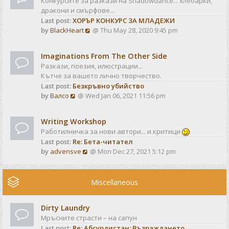
Конкурсите за разкази на Shadowdance... хлебарки,
l
s
дракони и смърфове...
a
t
Last post:
ХОРЪР КОНКУРС ЗА МЛАДЕЖИ
t
V
by
BlackHeart
@ Thu May 28, 2020 9:45 pm
e
i
s
e
t
Imaginations From The Other Side
w
p
Разкази, поезия, илюстрации...
t
o
Кътче за вашето лично творчество.
h
s
Last post:
Безкръвно убийство
e
t
V
by
Валсо
@ Wed Jan 06, 2021 11:56 pm
l
i
a
e
t
Writing Workshop
w
e
Работилничка за нови автори... и критици
t
s
Last post:
Re: Бета-читател
h
t
V
by
advensve
@ Mon Dec 27, 2021 5:12 pm
e
p
i
l
o
e
a
s
w
Miscellaneous
t
t
t
e
h
s
Dirty Laundry
e
t
Мръсните страсти – на сапун
l
p
Last post:
Re: Абсурдистан: Възраждането
a