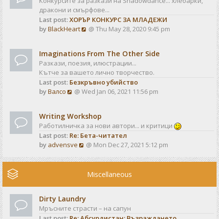
Конкурсите за разкази на Shadowdance... хлебарки,
l
s
дракони и смърфове...
a
t
Last post:
ХОРЪР КОНКУРС ЗА МЛАДЕЖИ
t
V
by
BlackHeart
@ Thu May 28, 2020 9:45 pm
e
i
s
e
t
Imaginations From The Other Side
w
p
Разкази, поезия, илюстрации...
t
o
Кътче за вашето лично творчество.
h
s
Last post:
Безкръвно убийство
e
t
V
by
Валсо
@ Wed Jan 06, 2021 11:56 pm
l
i
a
e
t
Writing Workshop
w
e
Работилничка за нови автори... и критици
t
s
Last post:
Re: Бета-читател
h
t
V
by
advensve
@ Mon Dec 27, 2021 5:12 pm
e
p
i
l
o
e
a
s
w
Miscellaneous
t
t
t
e
h
s
Dirty Laundry
e
t
Мръсните страсти – на сапун
l
p
Last post:
Re: Абсурдистан: Възраждането
a