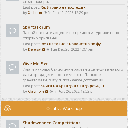
стрип-покера...
h
t
Last post:
Re: Играно напоследък
e
p
V
by
Xellos
@ Fri Feb 13, 2026 12:29 pm
l
o
i
a
s
e
t
t
Sports Forum
w
e
За най-важните акценти в кърлинга и турнирите по
t
s
спортно оригване!
h
t
Last post:
Re: Световно първенство по фу…
e
p
V
by
Delegat
@ Tue Dec 20, 2022 1:07 pm
l
o
i
a
s
e
t
t
Give Me Five
w
e
Имате няколко балистични ракети и се чудите на кого
t
s
да ги продадете - това е мястото! Танкове,
h
t
гранатомети, fluffy dildos - we've got them all
e
p
Last post:
Книги на Брандън Сандърсън, Н…
l
o
V
by
Claymore
@ Fri Aug 26, 2022 12:52 pm
a
s
i
t
t
e
e
w
Creative Workshop
s
t
t
h
p
Shadowdance Competitions
e
o