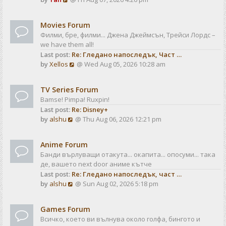
a
t
i
t
e
e
Movies Forum
w
s
Филми, бре, филми... Джена Джеймсън, Трейси Лордс –
t
t
we have them all!
h
p
Last post:
Re: Гледано напоследък, Част …
e
o
V
by
Xellos
@ Wed Aug 05, 2026 10:28 am
l
s
i
a
t
e
t
TV Series Forum
w
e
Bamse! Pimpa! Ruxpin!
t
s
Last post:
Re: Disney+
h
t
V
by
alshu
@ Thu Aug 06, 2026 12:21 pm
e
p
i
l
o
e
a
s
Anime Forum
w
t
t
Банди върлуващи отакута... окапита... опосуми... така
t
e
де, вашето next door аниме кътче
h
s
Last post:
Re: Гледано напоследък, част …
e
t
V
by
alshu
@ Sun Aug 02, 2026 5:18 pm
l
p
i
a
o
e
t
s
Games Forum
w
e
t
Всичко, което ви вълнува около голфа, бингото и
t
s