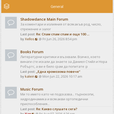
e
w
General
t
h
Shadowdance Main Forum
e
За коментари и излияния от всякакъв род, число,
l
спрежение и залог
a
Last post:
Re: Спам спам спам и още 100 …
t
V
by
Xellos
@ Fri Jun 26, 2026 8:54 pm
e
i
s
e
t
Books Forum
w
p
Литературни критики и възхвали. Всичко, което
t
o
винаги сте искали да знаете за Даниел Стийл и Нора
h
s
Робъртс, а ви е било срам да попитате :р
e
t
Last post:
„Една хромозома повече“
l
V
by
kalein
@ Mon Jun 22, 2026 10:17 am
a
i
t
e
e
Music Forum
w
s
Ми то името като че подсказва... търнокопи,
t
t
хидродинамика и всякакви ортопедични
h
p
приспособления...
e
o
Last post:
Re: Какво слушате сега?
l
s
V
by
Yan
@ Fri Aug 07, 2026 4:26 pm