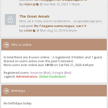
o
V
by
HeJIeraJI
@ Sun Mar 12, 2023 1:18 pm
t
s
i
e
t
e
s
The Great Annals
w
t
Мне, не е това, което си мислите... за архиви иде реч
t
p
Last post:
Re: Гледано напоследък, част V
h
o
V
by
coldie
@ Mon Aug 12, 2019 6:44 pm
e
s
i
l
t
e
a
w
Who is online
t
t
e
h
s
In total there are
3
users online :: 2 registered, 0 hidden and 1 guest
e
t
(based on users active over the past 5 minutes)
l
p
Most users ever online was
18192
on Sat Feb 21, 2026 4:49 pm
a
o
t
Registered users:
Amazon [Bot]
s
,
Google [Bot]
e
Legend:
Administrators
,
Global moderators
t
s
t
p
Birthdays
o
s
No birthdays today
t