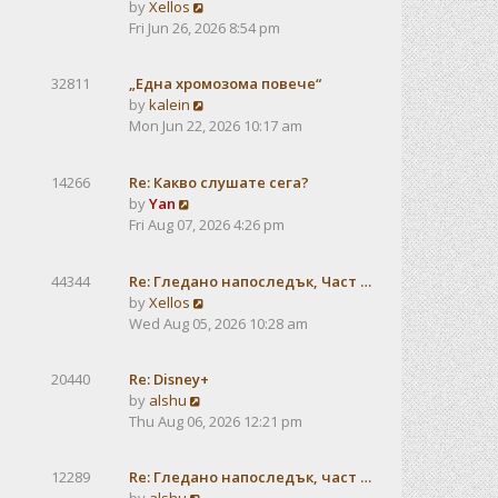
V
by
Xellos
a
i
Fri Jun 26, 2026 8:54 pm
t
e
e
w
s
32811
„Една хромозома повече“
t
t
V
by
kalein
h
p
i
Mon Jun 22, 2026 10:17 am
e
o
e
l
s
w
a
t
14266
Re: Какво слушате сега?
t
t
V
by
Yan
h
e
i
Fri Aug 07, 2026 4:26 pm
e
s
e
l
t
w
a
p
44344
Re: Гледано напоследък, Част …
t
t
o
V
by
Xellos
h
e
s
i
Wed Aug 05, 2026 10:28 am
e
s
t
e
l
t
w
a
p
20440
Re: Disney+
t
t
V
o
by
alshu
h
e
i
s
Thu Aug 06, 2026 12:21 pm
e
s
e
t
l
t
w
a
12289
Re: Гледано напоследък, част …
p
t
t
V