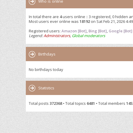
Who is online
In total there are
4
users online :: 3 registered, 0 hidden a
Most users ever online was
18192
on Sat Feb 21, 2026 4:4
Registered users:
Amazon [Bot]
,
Bing [Bot]
,
Google [Bot]
Legend:
Administrators
,
Global moderators
Birthdays
No birthdays today
Statistics
Total posts
372368
• Total topics
6481
• Total members
145