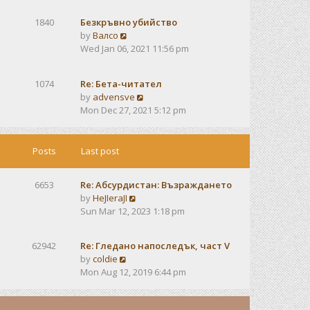
e
e
s
w
s
t
1840
Безкръвно убийство
t
t
V
by
Валсо
h
p
i
Wed Jan 06, 2021 11:56 pm
e
o
e
l
s
w
a
t
1074
Re: Бета-читател
t
t
V
by
advensve
h
e
i
Mon Dec 27, 2021 5:12 pm
e
s
e
l
t
w
a
p
t
Posts
Last post
t
o
h
e
s
e
s
t
6653
Re: Абсурдистан: Възраждането
l
t
V
by
HeJIeraJI
a
p
i
Sun Mar 12, 2023 1:18 pm
t
o
e
e
s
w
s
t
62942
Re: Гледано напоследък, част V
t
t
V
by
coldie
h
p
i
Mon Aug 12, 2019 6:44 pm
e
o
e
l
s
w
a
t