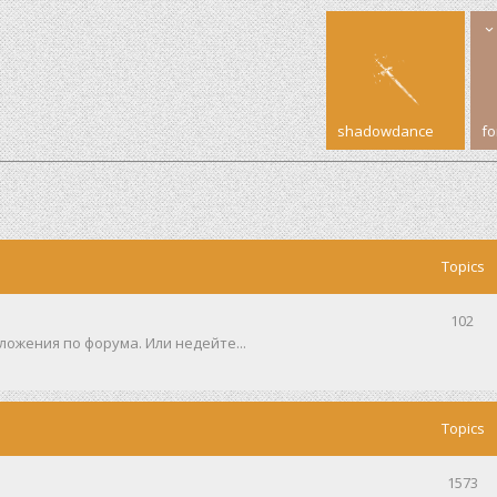
shadowdance
f
Topics
102
ожения по форума. Или недейте...
Topics
1573