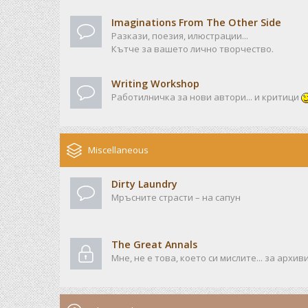
Imaginations From The Other Side
Разкази, поезия, илюстрации...
Кътче за вашето лично творчество.
Writing Workshop
Работилничка за нови автори... и критици
Miscellaneous
Dirty Laundry
Мръсните страсти – на сапун
The Great Annals
Мне, не е това, което си мислите... за архив