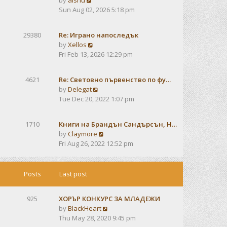
by
alshu
o
h
e
i
Sun Aug 02, 2026 5:18 pm
s
e
s
e
t
l
t
w
a
29380
Re: Играно напоследък
p
t
t
V
by
Xellos
o
h
e
i
Fri Feb 13, 2026 12:29 pm
s
e
s
e
t
l
t
w
a
4621
Re: Световно първенство по фу…
p
t
t
V
by
Delegat
o
h
e
i
Tue Dec 20, 2022 1:07 pm
s
e
s
e
t
l
t
w
a
1710
Книги на Брандън Сандърсън, Н…
p
t
t
V
by
Claymore
o
h
e
i
Fri Aug 26, 2022 12:52 pm
s
e
s
e
t
l
t
w
a
p
t
Posts
Last post
t
o
h
e
s
e
s
t
925
ХОРЪР КОНКУРС ЗА МЛАДЕЖИ
l
t
V
by
BlackHeart
a
p
i
Thu May 28, 2020 9:45 pm
t
o