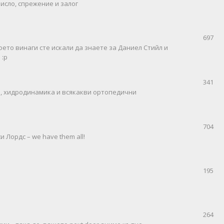
исло, спрежение и залог
697
оето винаги сте искали да знаете за Даниел Стийл и
 :р
341
пи, хидродинамика и всякакви ортопедични
704
 Лордс – we have them all!
195
264