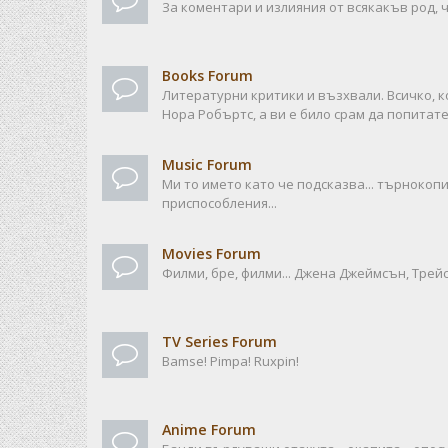
За коментари и излияния от всякакъв род, ч
Books Forum
Литературни критики и възхвали. Всичко, к
Нора Робъртс, а ви е било срам да попитате
Music Forum
Ми то името като че подсказва... търноко
приспособления...
Movies Forum
Филми, бре, филми... Джена Джеймсън, Трейси
TV Series Forum
Bamse! Pimpa! Ruxpin!
Anime Forum