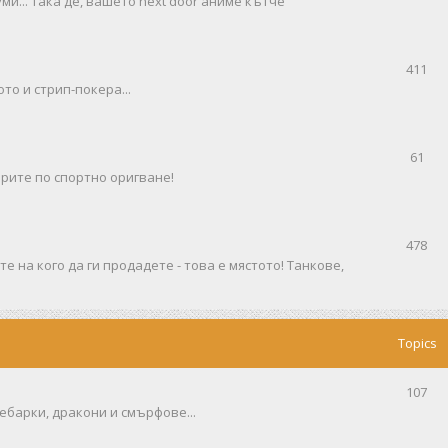
ми... така де, вашето next door аниме кътче
411
то и стрип-покера...
61
рите по спортно оригване!
478
е на кого да ги продадете - това е мястото! Танкове,
Topics
107
ебарки, дракони и смърфове...