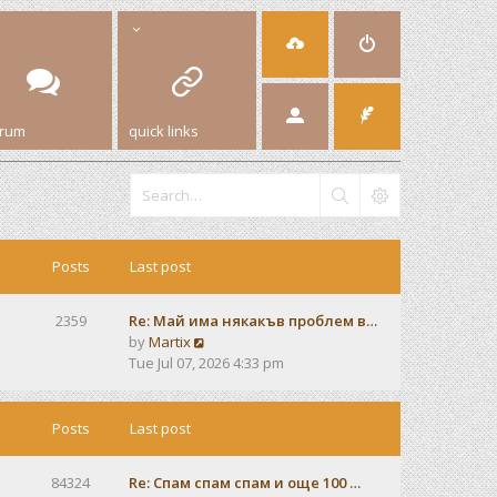
orum
quick links
Posts
Last post
2359
Re: Май има някакъв проблем в…
V
by
Martix
i
Tue Jul 07, 2026 4:33 pm
e
w
t
Posts
Last post
h
e
84324
Re: Спам спам спам и още 100 …
l