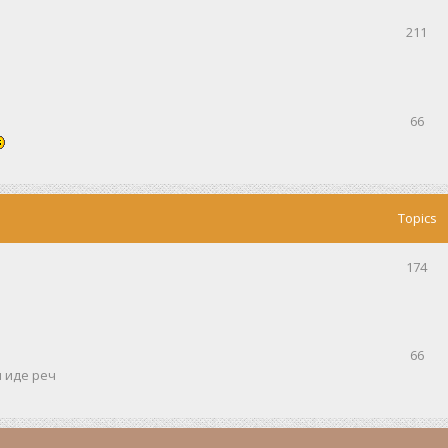
211
66
Topics
174
66
и иде реч