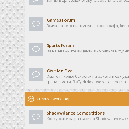
Банди върлуващи отакута... окапита... опосу
Games Forum
Всичко, което ви вълнува около голфа, бинго
Sports Forum
За най-важните акценти в кърлинга и турни
Give Me Five
Имате няколко балистични ракети и се чудит
гранатомети, fluffy dildos - we've got them all
Creative Workshop
Shadowdance Competitions
Конкурсите за разкази на Shadowdance... хл