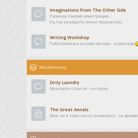
Imaginations From The Other Side
Разкази, поезия, илюстрации...
Кътче за вашето лично творчество.
Writing Workshop
Работилничка за нови автори... и критици
Miscellaneous
Dirty Laundry
Мръсните страсти – на сапун
The Great Annals
Мне, не е това, което си мислите... за архив