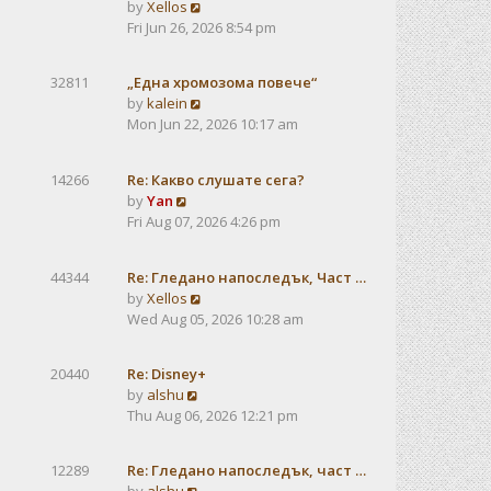
V
by
Xellos
a
i
Fri Jun 26, 2026 8:54 pm
t
e
e
w
s
32811
„Една хромозома повече“
t
t
V
by
kalein
h
p
i
Mon Jun 22, 2026 10:17 am
e
o
e
l
s
w
a
t
14266
Re: Какво слушате сега?
t
t
V
by
Yan
h
e
i
Fri Aug 07, 2026 4:26 pm
e
s
e
l
t
w
a
p
44344
Re: Гледано напоследък, Част …
t
t
o
V
by
Xellos
h
e
s
i
Wed Aug 05, 2026 10:28 am
e
s
t
e
l
t
w
a
p
20440
Re: Disney+
t
t
V
o
by
alshu
h
e
i
s
Thu Aug 06, 2026 12:21 pm
e
s
e
t
l
t
w
a
12289
Re: Гледано напоследък, част …
p
t
t
V