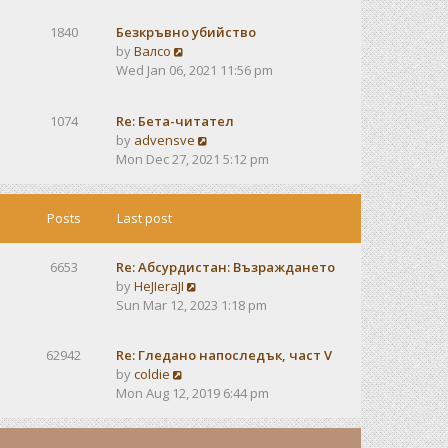
e
e
s
w
s
t
1840
Безкръвно убийство
t
t
V
by
Валсо
h
p
i
Wed Jan 06, 2021 11:56 pm
e
o
e
l
s
w
a
t
1074
Re: Бета-читател
t
t
V
by
advensve
h
e
i
Mon Dec 27, 2021 5:12 pm
e
s
e
l
t
w
a
p
t
Posts
Last post
t
o
h
e
s
e
s
t
6653
Re: Абсурдистан: Възраждането
l
t
V
by
HeJIeraJI
a
p
i
Sun Mar 12, 2023 1:18 pm
t
o
e
e
s
w
s
t
62942
Re: Гледано напоследък, част V
t
t
V
by
coldie
h
p
i
Mon Aug 12, 2019 6:44 pm
e
o
e
l
s
w
a
t