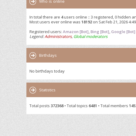
Who is online
In total there are
4
users online :: 3 registered, 0 hidden a
Most users ever online was
18192
on Sat Feb 21, 2026 4:4
Registered users:
Amazon [Bot]
,
Bing [Bot]
,
Google [Bot]
Legend:
Administrators
,
Global moderators
Birthdays
No birthdays today
Statistics
Total posts
372368
• Total topics
6481
• Total members
145