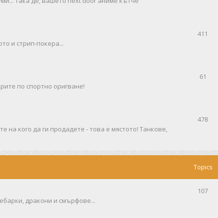
ми... така де, вашето next door аниме кътче
411
то и стрип-покера...
61
рите по спортно оригване!
478
е на кого да ги продадете - това е мястото! Танкове,
Topics
107
ебарки, дракони и смърфове...