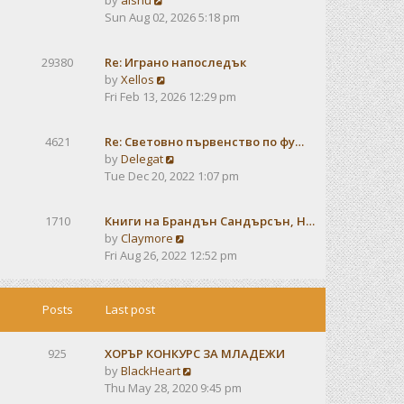
by
alshu
o
h
e
i
Sun Aug 02, 2026 5:18 pm
s
e
s
e
t
l
t
w
a
29380
Re: Играно напоследък
p
t
t
V
by
Xellos
o
h
e
i
Fri Feb 13, 2026 12:29 pm
s
e
s
e
t
l
t
w
a
4621
Re: Световно първенство по фу…
p
t
t
V
by
Delegat
o
h
e
i
Tue Dec 20, 2022 1:07 pm
s
e
s
e
t
l
t
w
a
1710
Книги на Брандън Сандърсън, Н…
p
t
t
V
by
Claymore
o
h
e
i
Fri Aug 26, 2022 12:52 pm
s
e
s
e
t
l
t
w
a
p
t
Posts
Last post
t
o
h
e
s
e
s
t
925
ХОРЪР КОНКУРС ЗА МЛАДЕЖИ
l
t
V
by
BlackHeart
a
p
i
Thu May 28, 2020 9:45 pm
t
o