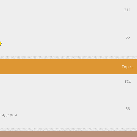
211
66
Topics
174
66
и иде реч