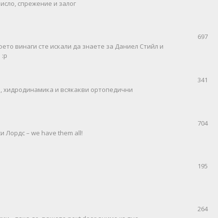
исло, спрежение и залог
697
оето винаги сте искали да знаете за Даниел Стийл и
 :р
341
пи, хидродинамика и всякакви ортопедични
704
 Лордс – we have them all!
195
264