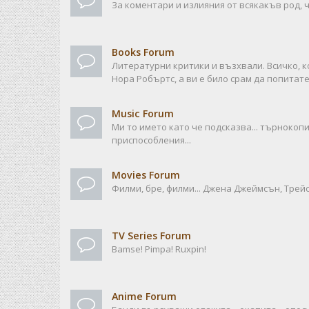
За коментари и излияния от всякакъв род, ч
Books Forum
Литературни критики и възхвали. Всичко, к
Нора Робъртс, а ви е било срам да попитате
Music Forum
Ми то името като че подсказва... търноко
приспособления...
Movies Forum
Филми, бре, филми... Джена Джеймсън, Трейси
TV Series Forum
Bamse! Pimpa! Ruxpin!
Anime Forum