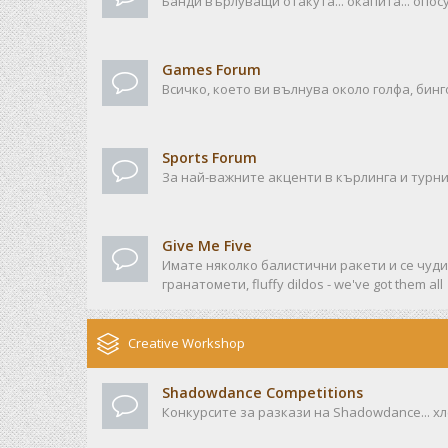
Банди върлуващи отакута... окапита... опосу
Games Forum
Всичко, което ви вълнува около голфа, бинго
Sports Forum
За най-важните акценти в кърлинга и турни
Give Me Five
Имате няколко балистични ракети и се чудит
гранатомети, fluffy dildos - we've got them all
Creative Workshop
Shadowdance Competitions
Конкурсите за разкази на Shadowdance... хл