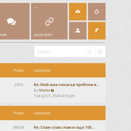
orum
quick links
Posts
Last post
2359
Re: Май има някакъв проблем в…
V
by
Martix
i
Tue Jul 07, 2026 4:33 pm
e
w
t
Posts
Last post
h
e
84324
Re: Спам спам спам и още 100 …
l