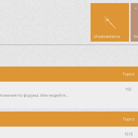
shadowdance
f
Topics
102
ожения по форума. Или недейте...
Topics
1573