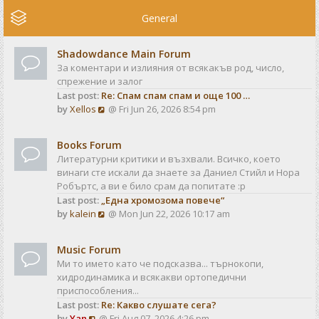
e
w
General
t
h
Shadowdance Main Forum
e
За коментари и излияния от всякакъв род, число,
l
спрежение и залог
a
Last post:
Re: Спам спам спам и още 100 …
t
V
by
Xellos
@ Fri Jun 26, 2026 8:54 pm
e
i
s
e
t
Books Forum
w
p
Литературни критики и възхвали. Всичко, което
t
o
винаги сте искали да знаете за Даниел Стийл и Нора
h
s
Робъртс, а ви е било срам да попитате :р
e
t
Last post:
„Една хромозома повече“
l
V
by
kalein
@ Mon Jun 22, 2026 10:17 am
a
i
t
e
e
Music Forum
w
s
Ми то името като че подсказва... търнокопи,
t
t
хидродинамика и всякакви ортопедични
h
p
приспособления...
e
o
Last post:
Re: Какво слушате сега?
l
s
V
by
Yan
@ Fri Aug 07, 2026 4:26 pm