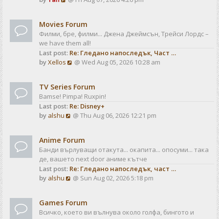
a
t
i
t
e
e
Movies Forum
w
s
Филми, бре, филми... Джена Джеймсън, Трейси Лордс –
t
t
we have them all!
h
p
Last post:
Re: Гледано напоследък, Част …
e
o
V
by
Xellos
@ Wed Aug 05, 2026 10:28 am
l
s
i
a
t
e
t
TV Series Forum
w
e
Bamse! Pimpa! Ruxpin!
t
s
Last post:
Re: Disney+
h
t
V
by
alshu
@ Thu Aug 06, 2026 12:21 pm
e
p
i
l
o
e
a
s
Anime Forum
w
t
t
Банди върлуващи отакута... окапита... опосуми... така
t
e
де, вашето next door аниме кътче
h
s
Last post:
Re: Гледано напоследък, част …
e
t
V
by
alshu
@ Sun Aug 02, 2026 5:18 pm
l
p
i
a
o
e
t
s
Games Forum
w
e
t
Всичко, което ви вълнува около голфа, бингото и
t
s