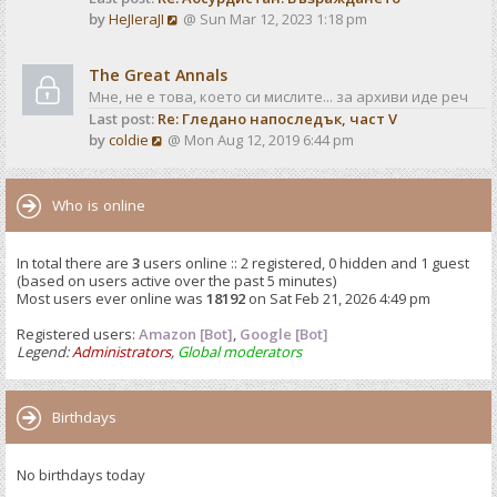
o
V
by
HeJIeraJI
@ Sun Mar 12, 2023 1:18 pm
t
s
i
e
t
e
s
The Great Annals
w
t
Мне, не е това, което си мислите... за архиви иде реч
t
p
Last post:
Re: Гледано напоследък, част V
h
o
V
by
coldie
@ Mon Aug 12, 2019 6:44 pm
e
s
i
l
t
e
a
w
Who is online
t
t
e
h
s
In total there are
3
users online :: 2 registered, 0 hidden and 1 guest
e
t
(based on users active over the past 5 minutes)
l
p
Most users ever online was
18192
on Sat Feb 21, 2026 4:49 pm
a
o
t
Registered users:
Amazon [Bot]
s
,
Google [Bot]
e
Legend:
Administrators
,
Global moderators
t
s
t
p
Birthdays
o
s
No birthdays today
t