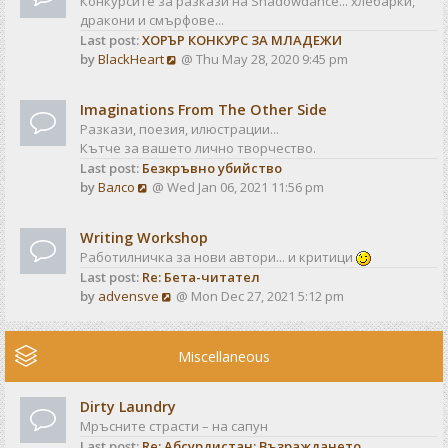
Конкурсите за разкази на Shadowdance... хлебарки,
l
s
дракони и смърфове...
a
t
Last post:
ХОРЪР КОНКУРС ЗА МЛАДЕЖИ
t
V
by
BlackHeart
@ Thu May 28, 2020 9:45 pm
e
i
s
e
t
Imaginations From The Other Side
w
p
Разкази, поезия, илюстрации...
t
o
Кътче за вашето лично творчество.
h
s
Last post:
Безкръвно убийство
e
t
V
by
Валсо
@ Wed Jan 06, 2021 11:56 pm
l
i
a
e
t
Writing Workshop
w
e
Работилничка за нови автори... и критици
t
s
Last post:
Re: Бета-читател
h
t
V
by
advensve
@ Mon Dec 27, 2021 5:12 pm
e
p
i
l
o
e
a
s
w
Miscellaneous
t
t
t
e
h
s
Dirty Laundry
e
t
Мръсните страсти – на сапун
l
p
Last post:
Re: Абсурдистан: Възраждането
a