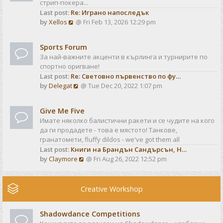
стрип-покера...
h
t
Last post:
Re: Играно напоследък
e
p
V
by
Xellos
@ Fri Feb 13, 2026 12:29 pm
l
o
i
a
s
e
t
t
Sports Forum
w
e
За най-важните акценти в кърлинга и турнирите по
t
s
спортно оригване!
h
t
Last post:
Re: Световно първенство по фу…
e
p
V
by
Delegat
@ Tue Dec 20, 2022 1:07 pm
l
o
i
a
s
e
t
t
Give Me Five
w
e
Имате няколко балистични ракети и се чудите на кого
t
s
да ги продадете - това е мястото! Танкове,
h
t
гранатомети, fluffy dildos - we've got them all
e
p
Last post:
Книги на Брандън Сандърсън, Н…
l
o
V
by
Claymore
@ Fri Aug 26, 2022 12:52 pm
a
s
i
t
t
e
e
w
Creative Workshop
s
t
t
h
p
Shadowdance Competitions
e
o